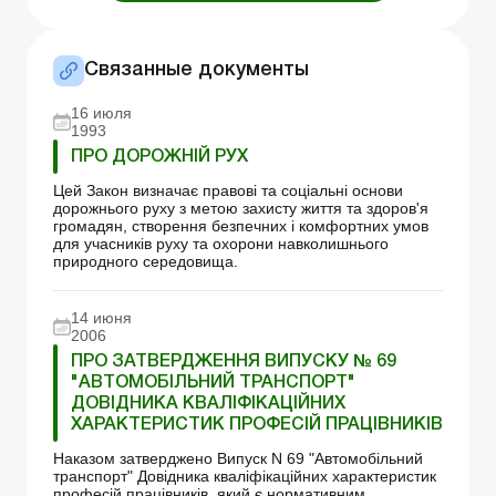
Связанные документы
16 июля
1993
ПРО ДОРОЖНІЙ РУХ
Цей Закон визначає правові та соціальні основи
дорожнього руху з метою захисту життя та здоров'я
громадян, створення безпечних і комфортних умов
для учасників руху та охорони навколишнього
природного середовища.
14 июня
2006
ПРО ЗАТВЕРДЖЕННЯ ВИПУСКУ № 69
"АВТОМОБІЛЬНИЙ ТРАНСПОРТ"
ДОВІДНИКА КВАЛІФІКАЦІЙНИХ
ХАРАКТЕРИСТИК ПРОФЕСІЙ ПРАЦІВНИКІВ
Наказом затверджено Випуск N 69 "Автомобільний
транспорт" Довідника кваліфікаційних характеристик
професій працівників, який є нормативним