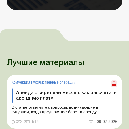
Лучшие материалы
Коммерция
|
Хозяйственные операции
Аренда с середины месяца: как рассчитать
арендную плату
В статье ответим на вопросы, возникающие в
ситуации, когда предприятие берет в аренду
автомобиль у физлица по договору, который начинает
действовать с середины месяца. Предприятие
0
2
514
09.07.2026
арендует у физлица автомобиль с 15.07.2026.