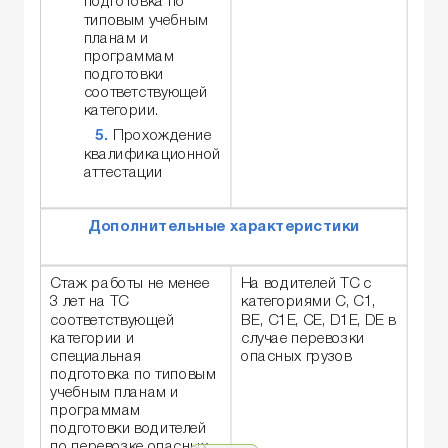
подготовка по
типовым учебным
планам и
программам
подготовки
соответствующей
категории.
Прохождение
квалификационной
аттестации
Дополнительные характеристики
Стаж работы не менее
На водителей ТС с
3 лет на ТС
категориями С, С1,
соответствующей
BE, C1E, CE, D1E, DE в
категории и
случае перевозки
специальная
опасных грузов
подготовка по типовым
учебным планам и
программам
подготовки водителей
по перевозке опасных