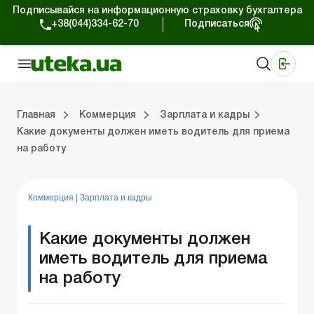
Подписывайся на информационную страховку бухгалтера
+38(044)334-62-70
Подписаться
Медицинские КНП
Online издание «Баланс»
Online издание «Баланс-Агро»
Online библиотека «Баланс»
Портал Баланс-Бюджет
Сервисы Баланс-Бюджет
Мир позитива
Работа с частными предпринимателями
Хозяйственные операции
Юридические консультации
Спецвыпуски для коммерческих предприятий
Блог редакции Uteka-Коммерция
Главная
Коммерция
Зарплата и кадры
Какие документы должен иметь водитель для приема
на работу
частными предпринимателями
е операции
е консультации
оммерческих предприятий
кции Uteka-Коммерция
Зарплата и кадры
ВЭД и валютные операции
Учет, налоги и отчетность
Схемы бухгалтерских проводок
Электронный кабинет
Школа бухгалтера
Финансовый аудит
Частный пр
Инструкции для работы
Коммерция
|
Зарплата и кадры
Какие документы должен
иметь водитель для приема
на работу