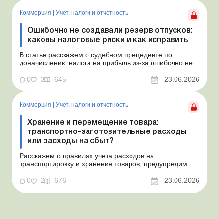
Согласно условиям договора арендная плата
составляет 4 000 грн в месяц. Возн...
Коммерция
|
Учет, налоги и отчетность
Ошибочно не создавали резерв отпусков:
каковы налоговые риски и как исправить
В статье расскажем о судебном прецеденте по
доначислению налога на прибыль из-за ошибочно не
созданного обеспечения на оплату отпусков и дадим
рекомендации, как минимизировать налоговые риски.
0
3
645
23.06.2026
Проблемные расходы: налоговые риски и судебная
практика Понимаем ваши волнения в связи с
ошибочным несоздан...
Коммерция
|
Учет, налоги и отчетность
Хранение и перемещение товара:
транспортно-заготовительные расходы
или расходы на сбыт?
Расскажем о правилах учета расходов на
транспортировку и хранение товаров, предупредим о
налоговых рисках, предоставим аргументы и
нормативное обоснование. Проблемные расходы:
0
2
676
23.06.2026
налоговые риски и судебная практика Казалось бы, в
этом вопросе неоднозначности быть не может. Но, как
свидетельствует судеб...