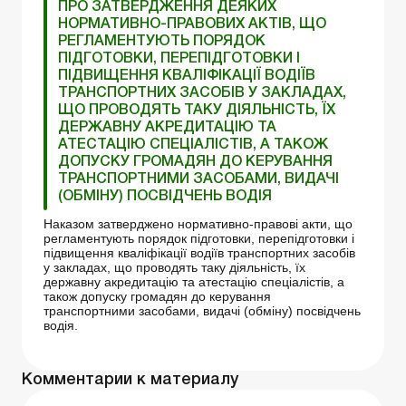
ПРО ЗАТВЕРДЖЕННЯ ДЕЯКИХ
НОРМАТИВНО-ПРАВОВИХ АКТІВ, ЩО
РЕГЛАМЕНТУЮТЬ ПОРЯДОК
ПІДГОТОВКИ, ПЕРЕПІДГОТОВКИ І
ПІДВИЩЕННЯ КВАЛІФІКАЦІЇ ВОДІЇВ
ТРАНСПОРТНИХ ЗАСОБІВ У ЗАКЛАДАХ,
ЩО ПРОВОДЯТЬ ТАКУ ДІЯЛЬНІСТЬ, ЇХ
ДЕРЖАВНУ АКРЕДИТАЦІЮ ТА
АТЕСТАЦІЮ СПЕЦІАЛІСТІВ, А ТАКОЖ
ДОПУСКУ ГРОМАДЯН ДО КЕРУВАННЯ
ТРАНСПОРТНИМИ ЗАСОБАМИ, ВИДАЧІ
(ОБМІНУ) ПОСВІДЧЕНЬ ВОДІЯ
Наказом затверджено нормативно-правові акти, що
регламентують порядок підготовки, перепідготовки і
підвищення кваліфікації водіїв транспортних засобів
у закладах, що проводять таку діяльність, їх
державну акредитацію та атестацію спеціалістів, а
також допуску громадян до керування
транспортними засобами, видачі (обміну) посвідчень
водія.
Комментарии к материалу