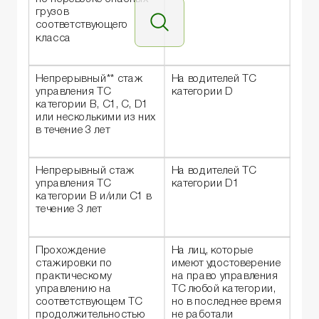
грузов
соответствующего
класса
Непрерывный** стаж
На водителей ТС
управления ТС
категории D
категории B, C1, C, D1
или несколькими из них
в течение 3 лет
Непрерывный стаж
На водителей ТС
управления ТС
категории D1
категории В и/или С1 в
течение 3 лет
Прохождение
На лиц, которые
стажировки по
имеют удостоверение
практическому
на право управления
управлению на
ТС любой категории,
соответствующем ТС
но в последнее время
продолжительностью
не работали