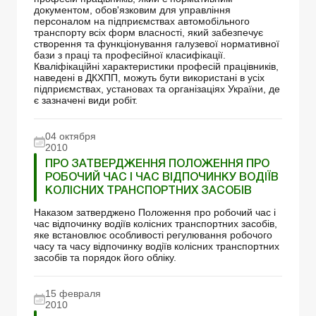
документом, обов'язковим для управління
персоналом на підприємствах автомобільного
транспорту всіх форм власності, який забезпечує
створення та функціонування галузевої нормативної
бази з праці та професійної класифікації.
Кваліфікаційні характеристики професій працівників,
наведені в ДКХПП, можуть бути використані в усіх
підприємствах, установах та організаціях України, де
є зазначені види робіт.
04 октября
2010
ПРО ЗАТВЕРДЖЕННЯ ПОЛОЖЕННЯ ПРО
РОБОЧИЙ ЧАС І ЧАС ВІДПОЧИНКУ ВОДІЇВ
КОЛІСНИХ ТРАНСПОРТНИХ ЗАСОБІВ
Наказом затверджено Положення про робочий час і
час відпочинку водіїв колісних транспортних засобів,
яке встановлює особливості регулювання робочого
часу та часу відпочинку водіїв колісних транспортних
засобів та порядок його обліку.
15 февраля
2010