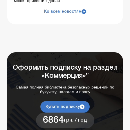
может привести к донач...
Ко всем новостям
Оформить подписку на раздел
«Коммерция»”
Самая полная библиотека безопасных решений по
бухучету, налогам и праву
Купить подписку
6864
грн. / год