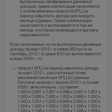
выплаченных своевременно денежных
доходов, сумма компенсации начисляется
с учетом величины прироста ИПЦ за
период невыплаты дохода для каждого
месяца отдельно. Сумма компенсации
начисляется и выплачивается в том же
месяце, в котором производится выплата
задолженности.
Если начисленные, но не выплаченные денежные
доходы за март 2012 г. в сумме 950 грн и за
сентябрь 2012 г. в сумме 810 грн выплачиваются
в июне 2026 г., то:
прирост ИПЦ за период невыплаты дохода
за март 2012 г., рассчитанный путем
умножения месячных ИПЦ (по данным
Госстата) начиная с апреля 2012 г. и по май
2026 г. включительно, составляет:
1,000 х 0,997 х 0,997 х 0,998 х 0,997 х 1,001 х
1,000 х 0,999 х 1,002 х 1,002 х 0,999 х 1,000 х
1,000 х 1,001 х 1,000 х 0,999 х 0,993 х 1,000 х
1,004 х 1,002 х 1,005 х 1,002 х 1,006 х 1,022 х
1,033 х 1,038 х 1,010 х 1,004 х 1,008 х 1,029 х