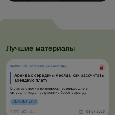
Лучшие материалы
Коммерция
|
Хозяйственные операции
Аренда с середины месяца: как рассчитать
арендную плату
В статье ответим на вопросы, возникающие в
ситуации, когда предприятие берет в аренду
автомобиль у физлица по договору, который начинает
действовать с середины месяца. Предприятие
ОБНОВЛЕНО
арендует у физлица автомобиль с 15.07.2026.
Согласно условиям договора арендная плата
0
2
512
09.07.2026
составляет 4 000 грн в месяц. Возн...