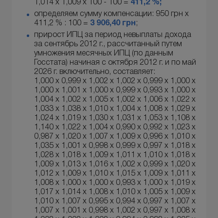
1,014 х 1,009 х 100 - 100 =
411,2 %;
определяем сумму компенсации: 950 грн х
411,2 % : 100 =
3 906,40
грн
;
прирост ИПЦ за период невыплаты дохода
за сентябрь 2012 г., рассчитанный путем
умножения месячных ИПЦ (по данным
Госстата) начиная с октября 2012 г. и по май
2026 г. включительно, составляет:
1,000 х 0,999 х 1,002 х 1,002 х 0,999 х 1,000 х
1,000 х 1,001 х 1,000 х 0,999 х 0,993 х 1,000 х
1,004 х 1,002 х 1,005 х 1,002 х 1,006 х 1,022 х
1,033 х 1,038 х 1,010 х 1,004 х 1,008 х 1,029 х
1,024 х 1,019 х 1,030 х 1,031 х 1,053 х 1,108 х
1,140 х 1,022 х 1,004 х 0,990 х 0,992 х 1,023 х
0,987 х 1,020 х 1,007 х 1,009 х 0,996 х 1,010 х
1,035 х 1,001 х 0,998 х 0,999 х 0,997 х 1,018 х
1,028 х 1,018 х 1,009 х 1,011 х 1,010 х 1,018 х
1,009 х 1,013 х 1,016 х 1,002 х 0,999 х 1,020 х
1,012 х 1,009 х 1,010 х 1,015 х 1,009 х 1,011 х
1,008 х 1,000 х 1,000 х 0,993 х 1,000 х 1,019 х
1,017 х 1,014 х 1,008 х 1,010 х 1,005 х 1,009 х
1,010 х 1,007 х 0,995 х 0,994 х 0,997 х 1,007 х
1,007 х 1,001 х 0,998 х 1,002 х 0,997 х 1,008 х