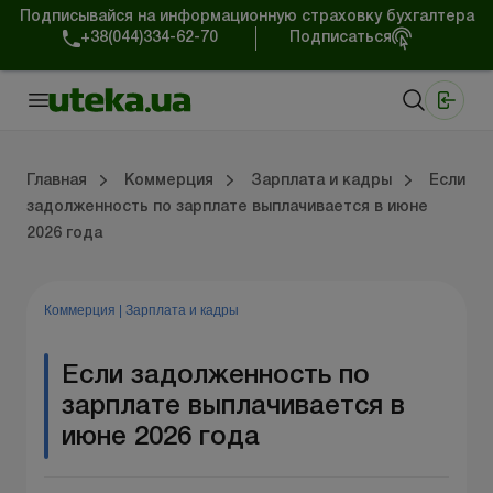
Подписывайся на информационную страховку бухгалтера
+38(044)334-62-70
Подписаться
Медицинские КНП
Online издание «Баланс»
Online издание «Баланс-Агро»
Online библиотека «Баланс»
Портал Баланс-Бюджет
Сервисы Баланс-Бюджет
Мир позитива
Работа с частными предпринимателями
Хозяйственные операции
Юридические консультации
Спецвыпуски для коммерческих предприятий
Блог редакции Uteka-Коммерция
Главная
Коммерция
Зарплата и кадры
Если
задолженность по зарплате выплачивается в июне
2026 года
частными предпринимателями
е операции
е консультации
оммерческих предприятий
кции Uteka-Коммерция
Зарплата и кадры
ВЭД и валютные операции
Учет, налоги и отчетность
Схемы бухгалтерских проводок
Электронный кабинет
Школа бухгалтера
Финансовый аудит
Частный пр
Инструкции для работы
Коммерция
|
Зарплата и кадры
Если задолженность по
зарплате выплачивается в
июне 2026 года