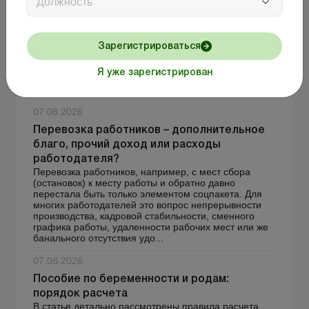
Должность
Отправить
Зарегистрироваться
Я уже зарегистрирован
Статьи по теме
07.08.2026
Перевозка работников – дополнительное
благо, прочий доход или расходы
работодателя?
Перевозка работников, например, с мест сбора
(остановок) к месту работы и обратно давно
перестала быть только элементом соцпакета. Для
многих работодателей это вопрос непрерывности
производства, кадровой стабильности, сменного
графика работы, удаленности рабочих мест или же
банального отсутствия удо...
07.08.2026
Пособие по беременности и родам:
порядок расчета
В статье детально рассмотрены правила расчета