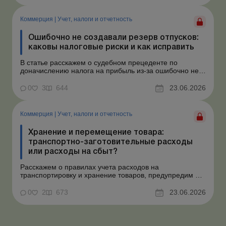
Коммерция
|
Учет, налоги и отчетность
Ошибочно не создавали резерв отпусков:
каковы налоговые риски и как исправить
В статье расскажем о судебном прецеденте по
доначислению налога на прибыль из-за ошибочно не
созданного обеспечения на оплату отпусков и дадим
рекомендации, как минимизировать налоговые риски.
0
3
644
23.06.2026
Проблемные расходы: налоговые риски и судебная
практика Понимаем ваши волнения в связи с
ошибочным несоздан...
Коммерция
|
Учет, налоги и отчетность
Хранение и перемещение товара:
транспортно-заготовительные расходы
или расходы на сбыт?
Расскажем о правилах учета расходов на
транспортировку и хранение товаров, предупредим о
налоговых рисках, предоставим аргументы и
нормативное обоснование. Проблемные расходы:
0
2
673
23.06.2026
налоговые риски и судебная практика Казалось бы, в
этом вопросе неоднозначности быть не может. Но, как
свидетельствует судеб...