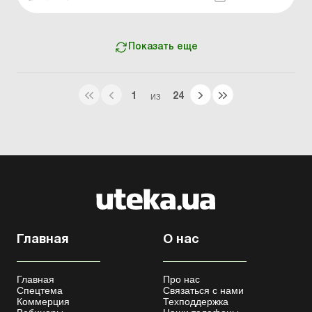
утвержденным постановлением КМУ от 21.02.2001 №
159. Сумма компенсации исчисляется как
произведение нач...
Показать еще
1
24
ИЗ
Главная
О нас
Главная
Про нас
Спецтема
Связаться с нами
Коммерция
Техподдержка