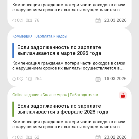
Компенсация гражданам потери части доходов в связи
с нарушением сроков их выплаты осуществляется в
случае задержки выплаты доходов на один и более
календарных месяцев в соответствии с Порядком,
0
0
76
23.03.2026
утвержденным постановлением КМУ от 21.02.2001 №
159. Сумма компенсации исчисляется как
произведение начис...
Коммерция
|
Зарплата и кадры
Если задолженность по зарплате
выплачивается в марте 2026 года
Компенсация гражданам потери части доходов в связи
с нарушением сроков их выплаты осуществляется в
случае задержки выплаты доходов на один и более
календарных месяцев в соответствии с Порядком,
0
1
254
16.03.2026
утвержденным постановлением КМУ от 21.02.2001 №
159. Сумма компенсации исчисляется как
произведение начис...
Online издание «Баланс-Агро»
|
Работодателям
Если задолженность по зарплате
выплачивается в феврале 2026 года
Компенсация гражданам потери части доходов в связи
с нарушением сроков их выплаты осуществляется в
случае задержки выплаты доходов на один и более
календарных месяцев в соответствии с Порядком,
0
0
62
23.02.2026