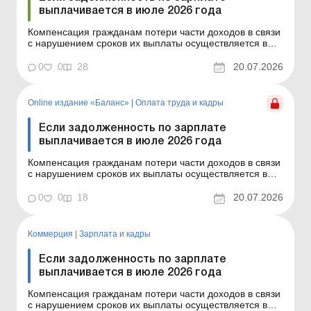
выплачивается в июле 2026 года
Компенсация гражданам потери части доходов в связи
с нарушением сроков их выплаты осуществляется в
случае задержки выплаты доходов на один и более
календарных месяцев в соответствии с Порядком,
0
0
28
20.07.2026
утвержденным постановлением КМУ от 21.02.2001 №
159. Сумма компенсации исчисляется как
произведение начи...
Online издание «Баланс»
|
Оплата труда и кадры
Если задолженность по зарплате
выплачивается в июле 2026 года
Компенсация гражданам потери части доходов в связи
с нарушением сроков их выплаты осуществляется в
случае задержки выплаты доходов на один и более
календарных месяцев в соответствии с Порядком,
0
0
18
20.07.2026
утвержденным постановлением КМУ от 21.02.2001 №
159. Сумма компенсации исчисляется как
произведение начи...
Коммерция
|
Зарплата и кадры
Если задолженность по зарплате
выплачивается в июле 2026 года
Компенсация гражданам потери части доходов в связи
с нарушением сроков их выплаты осуществляется в