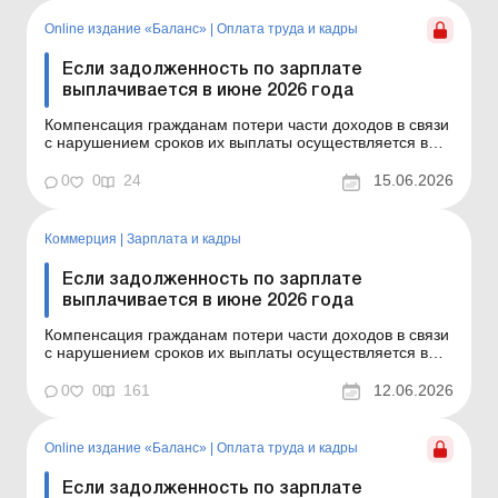
159. Сумма компенсации исчисляется как
произведение нач...
Online издание «Баланс»
|
Оплата труда и кадры
Если задолженность по зарплате
выплачивается в июне 2026 года
Компенсация гражданам потери части доходов в связи
с нарушением сроков их выплаты осуществляется в
случае задержки выплаты доходов на один и больше
календарных месяцев в соответствии с Порядком,
0
0
24
15.06.2026
утвержденным постановлением КМУ от 21.02.2001 №
159. Сумма компенсации исчисляется как
произведение нач...
Коммерция
|
Зарплата и кадры
Если задолженность по зарплате
выплачивается в июне 2026 года
Компенсация гражданам потери части доходов в связи
с нарушением сроков их выплаты осуществляется в
случае задержки выплаты доходов на один и больше
календарных месяцев в соответствии с Порядком,
0
0
161
12.06.2026
утвержденным постановлением КМУ от 21.02.2001 №
159. Сумма компенсации исчисляется как
произведение начис...
Online издание «Баланс»
|
Оплата труда и кадры
Если задолженность по зарплате