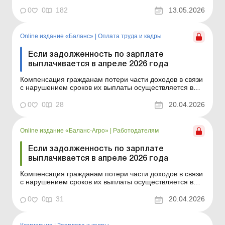
случае задержки выплаты доходов на один и больше
календарных месяцев в соответствии с Порядком,
0
0
182
13.05.2026
утвержденным постановлением КМУ от 21.02.2001 №
159. Сумма компенсации исчисляется как
произведение начис...
Online издание «Баланс»
|
Оплата труда и кадры
Если задолженность по зарплате
выплачивается в апреле 2026 года
Компенсация гражданам потери части доходов в связи
с нарушением сроков их выплаты осуществляется в
случае задержки выплаты доходов на один и более
календарных месяцев в соответствии с Порядком,
0
0
28
20.04.2026
утвержденным постановлением КМУ от 21.02.2001 №
159. Сумма компенсации исчисляется как
произведение нач...
Online издание «Баланс-Агро»
|
Работодателям
Если задолженность по зарплате
выплачивается в апреле 2026 года
Компенсация гражданам потери части доходов в связи
с нарушением сроков их выплаты осуществляется в
случае задержки выплаты доходов на один и более
календарных месяцев в соответствии с Порядком,
0
0
31
20.04.2026
утвержденным постановлением КМУ от 21.02.2001 №
159. Сумма компенсации исчисляется как
произведение нач...