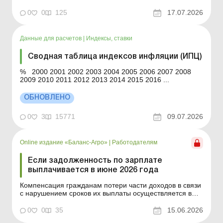
случае задержки выплаты доходов на один и более
календарных месяцев в соответствии с Порядком,
0
0
125
17.07.2026
утвержденным постановлением КМУ от 21.02.2001 №
159. Сумма компенсации исчисляется как
произведение начисл...
Данные для расчетов
|
Индексы, ставки
Сводная таблица индексов инфляции (ИПЦ)
% 2000 2001 2002 2003 2004 2005 2006 2007 2008
2009 2010 2011 2012 2013 2014 2015 2016 ...
ОБНОВЛЕНО
0
3
15771
09.07.2026
Online издание «Баланс-Агро»
|
Работодателям
Если задолженность по зарплате
выплачивается в июне 2026 года
Компенсация гражданам потери части доходов в связи
с нарушением сроков их выплаты осуществляется в
случае задержки выплаты доходов на один и больше
календарных месяцев в соответствии с Порядком,
0
0
35
15.06.2026
утвержденным постановлением КМУ от 21.02.2001 №