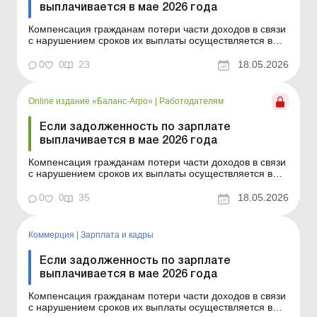
выплачивается в мае 2026 года
Компенсация гражданам потери части доходов в связи
с нарушением сроков их выплаты осуществляется в
случае задержки выплаты доходов на один и больше
календарных месяцев в соответствии с Порядком,
0
0
23
18.05.2026
утвержденным постановлением КМУ от 21.02.2001 №
159. Сумма компенсации исчисляется как
произведение нач...
Online издание «Баланс-Агро»
|
Работодателям
Если задолженность по зарплате
выплачивается в мае 2026 года
Компенсация гражданам потери части доходов в связи
с нарушением сроков их выплаты осуществляется в
случае задержки выплаты доходов на один и больше
календарных месяцев в соответствии с Порядком,
0
0
35
18.05.2026
утвержденным постановлением КМУ от 21.02.2001 №
159. Сумма компенсации исчисляется как
произведение нач...
Коммерция
|
Зарплата и кадры
Если задолженность по зарплате
выплачивается в мае 2026 года
Компенсация гражданам потери части доходов в связи
с нарушением сроков их выплаты осуществляется в