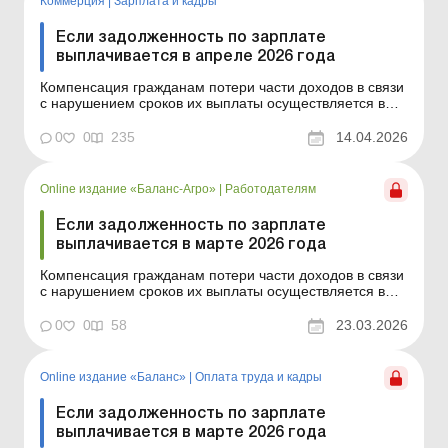
Коммерция
|
Зарплата и кадры
Если задолженность по зарплате
выплачивается в апреле 2026 года
Компенсация гражданам потери части доходов в связи
с нарушением сроков их выплаты осуществляется в
случае задержки выплаты доходов на один и более
календарных месяцев в соответствии с Порядком,
0
0
235
14.04.2026
утвержденным постановлением КМУ от 21.02.2001 №
159.Сумма компенсации исчисляется как
произведение начисле...
Online издание «Баланс-Агро»
|
Работодателям
Если задолженность по зарплате
выплачивается в марте 2026 года
Компенсация гражданам потери части доходов в связи
с нарушением сроков их выплаты осуществляется в
случае задержки выплаты доходов на один и более
календарных месяцев в соответствии с Порядком,
0
0
58
23.03.2026
утвержденным постановлением КМУ от 21.02.2001 №
159. Сумма компенсации исчисляется как
произведение начис...
Online издание «Баланс»
|
Оплата труда и кадры
Если задолженность по зарплате
выплачивается в марте 2026 года