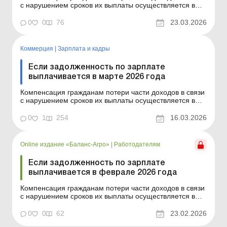
с нарушением сроков их выплаты осуществляется в
случае задержки выплаты доходов на один и более
календарных месяцев в соответствии с Порядком,
0
0
76
23.03.2026
утвержденным постановлением КМУ от 21.02.2001 №
159. Сумма компенсации исчисляется как
произведение начис...
Коммерция
|
Зарплата и кадры
Если задолженность по зарплате
выплачивается в марте 2026 года
Компенсация гражданам потери части доходов в связи
с нарушением сроков их выплаты осуществляется в
случае задержки выплаты доходов на один и более
календарных месяцев в соответствии с Порядком,
0
1
254
16.03.2026
утвержденным постановлением КМУ от 21.02.2001 №
159. Сумма компенсации исчисляется как
произведение начис...
Online издание «Баланс-Агро»
|
Работодателям
Если задолженность по зарплате
выплачивается в феврале 2026 года
Компенсация гражданам потери части доходов в связи
с нарушением сроков их выплаты осуществляется в
случае задержки выплаты доходов на один и более
календарных месяцев в соответствии с Порядком,
0
0
62
23.02.2026
утвержденным постановлением КМУ от 21.02.2001 №