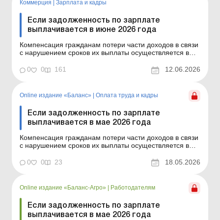
Коммерция
|
Зарплата и кадры
Если задолженность по зарплате
выплачивается в июне 2026 года
Компенсация гражданам потери части доходов в связи
с нарушением сроков их выплаты осуществляется в
случае задержки выплаты доходов на один и больше
календарных месяцев в соответствии с Порядком,
0
0
161
12.06.2026
утвержденным постановлением КМУ от 21.02.2001 №
159. Сумма компенсации исчисляется как
произведение начис...
Online издание «Баланс»
|
Оплата труда и кадры
Если задолженность по зарплате
выплачивается в мае 2026 года
Компенсация гражданам потери части доходов в связи
с нарушением сроков их выплаты осуществляется в
случае задержки выплаты доходов на один и больше
календарных месяцев в соответствии с Порядком,
0
0
23
18.05.2026
утвержденным постановлением КМУ от 21.02.2001 №
159. Сумма компенсации исчисляется как
произведение нач...
Online издание «Баланс-Агро»
|
Работодателям
Если задолженность по зарплате
выплачивается в мае 2026 года