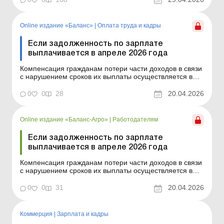
Больше по теме: Индексацию зарплаты 2026 года
«обнулили»: все ли так просто? До 4 мая 2026 года в...
Online издание «Баланс»
|
Оплата труда и кадры
Если задолженность по зарплате
выплачивается в апреле 2026 года
Компенсация гражданам потери части доходов в связи
с нарушением сроков их выплаты осуществляется в
случае задержки выплаты доходов на один и более
календарных месяцев в соответствии с Порядком,
0
0
28
20.04.2026
утвержденным постановлением КМУ от 21.02.2001 №
159. Сумма компенсации исчисляется как
произведение нач...
Online издание «Баланс-Агро»
|
Работодателям
Если задолженность по зарплате
выплачивается в апреле 2026 года
Компенсация гражданам потери части доходов в связи
с нарушением сроков их выплаты осуществляется в
случае задержки выплаты доходов на один и более
календарных месяцев в соответствии с Порядком,
0
0
31
20.04.2026
утвержденным постановлением КМУ от 21.02.2001 №
159. Сумма компенсации исчисляется как
произведение нач...
Коммерция
|
Зарплата и кадры