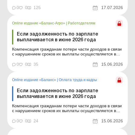
случае задержки выплаты доходов на один и более
календарных месяцев в соответствии с Порядком,
0
0
125
17.07.2026
утвержденным постановлением КМУ от 21.02.2001 №
159. Сумма компенсации исчисляется как
произведение начисл...
Online издание «Баланс-Агро»
|
Работодателям
Если задолженность по зарплате
выплачивается в июне 2026 года
Компенсация гражданам потери части доходов в связи
с нарушением сроков их выплаты осуществляется в
случае задержки выплаты доходов на один и больше
календарных месяцев в соответствии с Порядком,
0
0
35
15.06.2026
утвержденным постановлением КМУ от 21.02.2001 №
159. Сумма компенсации исчисляется как
произведение нач...
Online издание «Баланс»
|
Оплата труда и кадры
Если задолженность по зарплате
выплачивается в июне 2026 года
Компенсация гражданам потери части доходов в связи
с нарушением сроков их выплаты осуществляется в
случае задержки выплаты доходов на один и больше
календарных месяцев в соответствии с Порядком,
0
0
24
15.06.2026
утвержденным постановлением КМУ от 21.02.2001 №
159. Сумма компенсации исчисляется как
произведение нач...