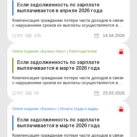
Если задолженность по зарплате
выплачивается в апреле 2026 года
Компенсация гражданам потери части доходов в связи
с нарушением сроков их выплаты осуществляется в
случае задержки выплаты доходов на один и более
календарных месяцев в соответствии с Порядком,
0
0
235
14.04.2026
утвержденным постановлением КМУ от 21.02.2001 №
159.Сумма компенсации исчисляется как
произведение начисле...
Online издание «Баланс-Агро»
|
Работодателям
Если задолженность по зарплате
выплачивается в марте 2026 года
Компенсация гражданам потери части доходов в связи
с нарушением сроков их выплаты осуществляется в
случае задержки выплаты доходов на один и более
календарных месяцев в соответствии с Порядком,
0
0
58
23.03.2026
утвержденным постановлением КМУ от 21.02.2001 №
159. Сумма компенсации исчисляется как
произведение начис...
Online издание «Баланс»
|
Оплата труда и кадры
Если задолженность по зарплате
выплачивается в марте 2026 года
Компенсация гражданам потери части доходов в связи