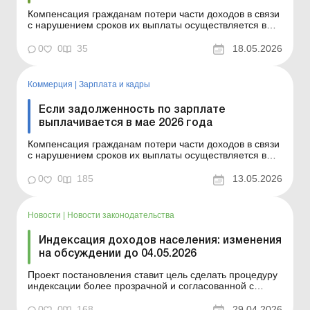
Компенсация гражданам потери части доходов в связи
с нарушением сроков их выплаты осуществляется в
случае задержки выплаты доходов на один и больше
календарных месяцев в соответствии с Порядком,
0
0
35
18.05.2026
утвержденным постановлением КМУ от 21.02.2001 №
159. Сумма компенсации исчисляется как
произведение нач...
Коммерция
|
Зарплата и кадры
Если задолженность по зарплате
выплачивается в мае 2026 года
Компенсация гражданам потери части доходов в связи
с нарушением сроков их выплаты осуществляется в
случае задержки выплаты доходов на один и больше
календарных месяцев в соответствии с Порядком,
0
0
185
13.05.2026
утвержденным постановлением КМУ от 21.02.2001 №
159. Сумма компенсации исчисляется как
произведение начис...
Новости
|
Новости законодательства
Индексация доходов населения: изменения
на обсуждении до 04.05.2026
Проект постановления ставит цель сделать процедуру
индексации более прозрачной и согласованной с
действующими нормами. Рассмотрим в этом
материале, что предлагают изменить в 2026 году.
0
0
168
29.04.2026