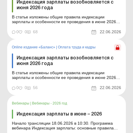
Индексация зарплаты возобновляется с
июня 2026 года
В статье изложены общие правила индексации
зарплаты и особенности ее проведения в июне 2026
года. Баланс-Агро № 25 от 23 июня 2026 года С
01.01.2026 произошло «обнуление» индексации в
0
0
68
22.06.2026
соответствии со ст. 41 Закона от 03.13.2025 № 4695-ІХ
«О Государственном бюджете Украины на 2026...
Online издание «Баланс»
|
Оплата труда и кадры
Индексация зарплаты возобновляется с
июня 2026 года
В статье изложены общие правила индексации
зарплаты и особенности ее проведения в июне 2026
года. Баланс № 25 от 23 июня 2026 года С 01.01.2026
произошло «обнуление» индексации в соответствии со
0
0
56
22.06.2026
ст. 41 Закона от 03.13.2025 № 4695-ІХ «О
Государственном бюджете Украины на 2026 год&...
Вебинары
|
Вебинары - 2026 год
Индексация зарплаты в июне – 2026
Начало трансляции 18.06.2026 в 10:30. Программа
вебинара Индексация зарплаты: основные правила
для всех. Отражение заработной платы в программных