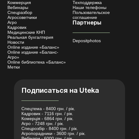
Коммерция
Техподдержка
Вебинары
Наши телефоны
Спецразбор
Пользовательское
Агросоветчики
соглашение
Агро
Партнеры
Кадровик
Медицинские КНП
Реальная бухгалтерия
Depositphotos
Новости
Online издание «Баланс»
Online издание «Баланс-
Агро»
Online библиотека «Баланс»
Метки
Подписаться на Uteka
Спецтема - 8400 грн. / рік.
Кадровик - 7116 грн. / рік.
Комерція - 6864 грн. / рік.
Агро - 7248 грн. / рік.
Спецрозбір - 8400 грн. / рік.
Агропорадники - 3600 грн. / рік.
Вебінари - 6000 грн. / рік.