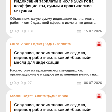
Индексация зарплаты в июле 2026 года:
коэффициенты, суммы и практические
ситуации
Объясняем, какую сумму индексации выплачивать
работникам бюджетной сферы в июле и что делать,
если месяц отработан не полностью или изменились
условия оплаты труда. В июле – без сюрпризов, то
0
0
131
15.07.2026
есть коэффициент индексации не изменился.
Рассмотрим, какую сумму начислять работникам
бюджетной сферы...
Online Баланс-Бюджет
|
Кадры и зарплата
Создание, переименование отдела,
перевод работников: какой «базовый»
месяц для индексации
Рассмотрим на практических ситуациях, как
организационные и кадровые изменения влияют на
определение «базового» месяца для индексации.
Баланс-Бюджет № 27 от 7 июля 2026 года На практике
0
0
27
06.07.2026
кадровые и организационные изменения часто
вызывают вопрос по индексации заработной платы.
Становитс...
Баланс-Бюджет
|
Оплата труда и налоги.
Создание, переименование отдела,
перевод работников: какой «базовый»