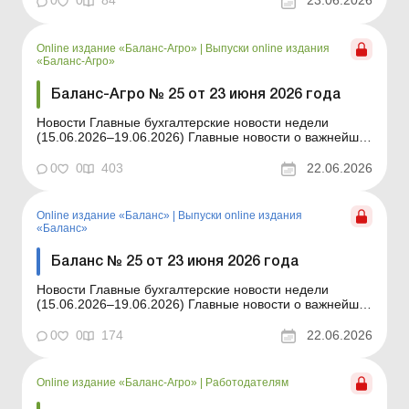
0
0
84
23.06.2026
использование горючего подрядчиком, оформление
поставки по весу покупателя, валютные оговорки в
договорах, а также вопросы списан...
Online издание «Баланс-Агро»
|
Выпуски online издания
«Баланс-Агро»
Баланс-Агро № 25 от 23 июня 2026 года
Новости Главные бухгалтерские новости недели
(15.06.2026–19.06.2026) Главные новости о важнейших
изменениях в законодательстве – обновляется
ежедневно Содержание номера Правовая помощь
0
0
403
22.06.2026
Читать Автомобиль непригоден к эксплуатации: как
снять с учета в сервисном центре МВД П...
Online издание «Баланс»
|
Выпуски online издания
«Баланс»
Баланс № 25 от 23 июня 2026 года
Новости Главные бухгалтерские новости недели
(15.06.2026–19.06.2026) Главные новости о важнейших
изменениях в законодательстве – обновляется
ежедневно Содержание номера Юридические
0
0
174
22.06.2026
консультации Читать Автомобиль непригоден к
эксплуатации: как снять с учета в сервисном цент...
Online издание «Баланс-Агро»
|
Работодателям