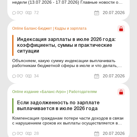
недели (13.07.2026 - 17.07.2026) Главные новости о
важнейших изменениях в законодательстве –
обновляется ежедневно Содержание номера Кадры и
0
0
72
20.07.2026
зарплата Читать Работник заболел в первый день
ежегодного отпуска: как быть с выплаченными от...
Online Баланс-Бюджет
|
Кадры и зарплата
Индексация зарплаты в июле 2026 года:
коэффициенты, суммы и практические
ситуации
Объясняем, какую сумму индексации выплачивать
работникам бюджетной сферы в июле и что делать,
если месяц отработан не полностью или изменились
условия оплаты труда. Баланс-Бюджет № 29 от 21
0
0
34
20.07.2026
июля 2026 года В июле – без сюрпризов, то есть
коэффициент индексации не изменился. Рассмотрим,
какую ...
Online издание «Баланс-Агро»
|
Работодателям
Если задолженность по зарплате
выплачивается в июле 2026 года
Компенсация гражданам потери части доходов в связи
с нарушением сроков их выплаты осуществляется в
случае задержки выплаты доходов на один и более
календарных месяцев в соответствии с Порядком,
0
0
28
20.07.2026