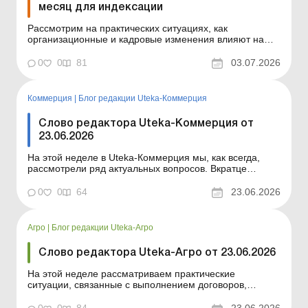
месяц для индексации
Рассмотрим на практических ситуациях, как
организационные и кадровые изменения влияют на
определение «базового» месяца для индексации. На
практике кадровые и организационные изменения
0
0
81
03.07.2026
часто вызывают вопрос по индексации заработной
платы. Становится ли месяц создания нового отдела
или его...
Коммерция
|
Блог редакции Uteka-Коммерция
Слово редактора Uteka-Коммерция от
23.06.2026
На этой неделе в Uteka-Коммерция мы, как всегда,
рассмотрели ряд актуальных вопросов. Вкратце
ознакомлю вас с темами статей, опубликованных на
этой неделе в Uteka-Коммерция. Уважаемые коллеги!
0
0
64
23.06.2026
Вкратце ознакомлю вас с темами статей,
опубликованных на этой неделе в Uteka-Коммерция.
Автомобиль неприг...
Агро
|
Блог редакции Uteka-Агро
Слово редактора Uteka-Агро от 23.06.2026
На этой неделе рассматриваем практические
ситуации, связанные с выполнением договоров,
реализацией сельхозпродукции и учетом активов
предприятия. В частности, анализируем