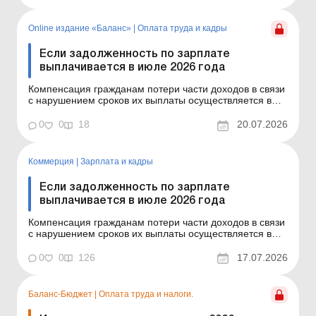
утвержденным постановлением КМУ от 21.02.2001 №
159. Сумма компенсации исчисляется как
произведение начи...
Online издание «Баланс»
|
Оплата труда и кадры
Если задолженность по зарплате
выплачивается в июле 2026 года
Компенсация гражданам потери части доходов в связи
с нарушением сроков их выплаты осуществляется в
случае задержки выплаты доходов на один и более
календарных месяцев в соответствии с Порядком,
0
0
18
20.07.2026
утвержденным постановлением КМУ от 21.02.2001 №
159. Сумма компенсации исчисляется как
произведение начи...
Коммерция
|
Зарплата и кадры
Если задолженность по зарплате
выплачивается в июле 2026 года
Компенсация гражданам потери части доходов в связи
с нарушением сроков их выплаты осуществляется в
случае задержки выплаты доходов на один и более
календарных месяцев в соответствии с Порядком,
0
0
126
17.07.2026
утвержденным постановлением КМУ от 21.02.2001 №
159. Сумма компенсации исчисляется как
произведение начисл...
Баланс-Бюджет
|
Оплата труда и налоги.