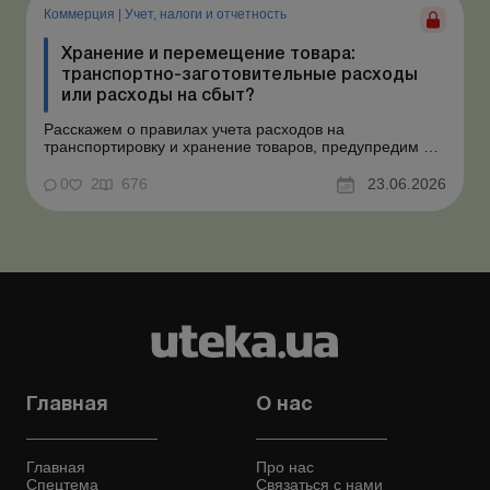
ошибочным несоздан...
Коммерция
|
Учет, налоги и отчетность
Хранение и перемещение товара:
транспортно-заготовительные расходы
или расходы на сбыт?
Расскажем о правилах учета расходов на
транспортировку и хранение товаров, предупредим о
налоговых рисках, предоставим аргументы и
нормативное обоснование. Проблемные расходы:
0
2
676
23.06.2026
налоговые риски и судебная практика Казалось бы, в
этом вопросе неоднозначности быть не может. Но, как
свидетельствует судеб...
Главная
О нас
Главная
Про нас
Спецтема
Связаться с нами