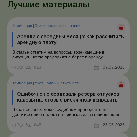
Лучшие материалы
Коммерция
|
Хозяйственные операции
Аренда с середины месяца: как рассчитать
арендную плату
В статье ответим на вопросы, возникающие в
ситуации, когда предприятие берет в аренду
автомобиль у физлица по договору, который начинает
действовать с середины месяца. Предприятие
0
2
513
09.07.2026
арендует у физлица автомобиль с 15.07.2026.
Согласно условиям договора арендная плата
составляет 4 000 грн в месяц. Возн...
Коммерция
|
Учет, налоги и отчетность
Ошибочно не создавали резерв отпусков:
каковы налоговые риски и как исправить
В статье расскажем о судебном прецеденте по
доначислению налога на прибыль из-за ошибочно не
созданного обеспечения на оплату отпусков и дадим
рекомендации, как минимизировать налоговые риски.
0
3
645
23.06.2026
Проблемные расходы: налоговые риски и судебная
практика Понимаем ваши волнения в связи с