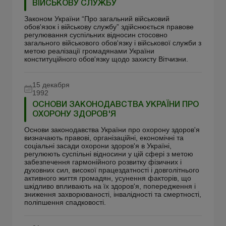
ВІЙСЬКОВУ СЛУЖБУ
Законом України “Про загальний військовий
обов'язок і військову службу” здійснюється правове
регулювання суспільних відносин стосовно
загального військового обов'язку і військової служби з
метою реалізації громадянами України
конституційного обов'язку щодо захисту Вітчизни.
15 декабря
1992
ОСНОВИ ЗАКОНОДАВСТВА УКРАЇНИ ПРО
ОХОРОНУ ЗДОРОВ'Я
Основи законодавства України про охорону здоров'я
визначають правові, організаційні, економічні та
соціальні засади охорони здоров'я в Україні,
регулюють суспільні відносини у цій сфері з метою
забезпечення гармонійного розвитку фізичних і
духовних сил, високої працездатності і довголітнього
активного життя громадян, усунення факторів, що
шкідливо впливають на їх здоров'я, попередження і
зниження захворюваності, інвалідності та смертності,
поліпшення спадковості.