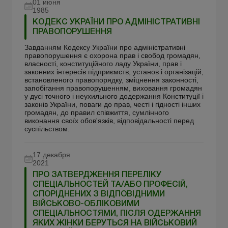
01 июня
1985
КОДЕКС УКРАЇНИ ПРО АДМІНІСТРАТИВНІ
ПРАВОПОРУШЕННЯ
Завданням Кодексу України про адміністративні
правопорушення є охорона прав і свобод громадян,
власності, конституційного ладу України, прав і
законних інтересів підприємств, установ і організацій,
встановленого правопорядку, зміцнення законності,
запобігання правопорушенням, виховання громадян
у дусі точного і неухильного додержання Конституції і
законів України, поваги до прав, честі і гідності інших
громадян, до правил співжиття, сумлінного
виконання своїх обов'язків, відповідальності перед
суспільством.
17 декабря
2021
ПРО ЗАТВЕРДЖЕННЯ ПЕРЕЛІКУ
СПЕЦІАЛЬНОСТЕЙ ТА/АБО ПРОФЕСІЙ,
СПОРІДНЕНИХ З ВІДПОВІДНИМИ
ВІЙСЬКОВО-ОБЛІКОВИМИ
СПЕЦІАЛЬНОСТЯМИ, ПІСЛЯ ОДЕРЖАННЯ
ЯКИХ ЖІНКИ БЕРУТЬСЯ НА ВІЙСЬКОВИЙ