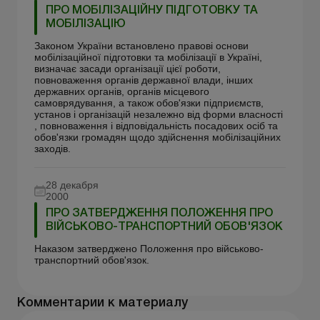
ПРО МОБІЛІЗАЦІЙНУ ПІДГОТОВКУ ТА
МОБІЛІЗАЦІЮ
Законом України встановлено правові основи
мобілізаційної підготовки та мобілізації в Україні,
визначає засади організації цієї роботи,
повноваження органів державної влади, інших
державних органів, органів місцевого
самоврядування, а також обов'язки підприємств,
установ і організацій незалежно від форми власності
, повноваження і відповідальність посадових осіб та
обов'язки громадян щодо здійснення мобілізаційних
заходів.
28 декабря
2000
ПРО ЗАТВЕРДЖЕННЯ ПОЛОЖЕННЯ ПРО
ВІЙСЬКОВО-ТРАНСПОРТНИЙ ОБОВ'ЯЗОК
Наказом затверджено Положення про військово-
транспортний обов'язок.
Комментарии к материалу