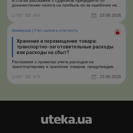
В статье расскажем о судебном прецеденте по
доначислению налога на прибыль из-за ошибочно не
созданного обеспечения на оплату отпусков и дадим
рекомендации, как минимизировать налоговые риски.
0
3
643
23.06.2026
Проблемные расходы: налоговые риски и судебная
практика Понимаем ваши волнения в связи с
ошибочным несоздан...
Коммерция
|
Учет, налоги и отчетность
Хранение и перемещение товара:
транспортно-заготовительные расходы
или расходы на сбыт?
Расскажем о правилах учета расходов на
транспортировку и хранение товаров, предупредим о
налоговых рисках, предоставим аргументы и
нормативное обоснование. Проблемные расходы:
0
2
673
23.06.2026
налоговые риски и судебная практика Казалось бы, в
этом вопросе неоднозначности быть не может. Но, как
свидетельствует судеб...