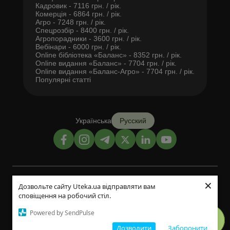
Кадровик - 7116 грн. / рік.
Комерція - 6864 грн. / рік.
Агро - 7248 грн. / рік.
Спецрозбір - 8400 грн. / рік.
Агропорадники - 3600 грн. / рік.
Вебінари - 6000 грн. / рік.
Online бібліотека «Баланс» - 8352 грн. / рік.
Online видання «Баланс» - 7704 грн. / рік.
Online видання «Баланс-Агро» - 7704 грн. / рік.
Популярні статті
Українська
Русский
×
Дизайн и разработка:
Дозвольте сайту Uteka.ua відправляти вам
сповіщення на робочий стіл.
©2014-2026
Powered by SendPulse
Дозволити
Заборонити