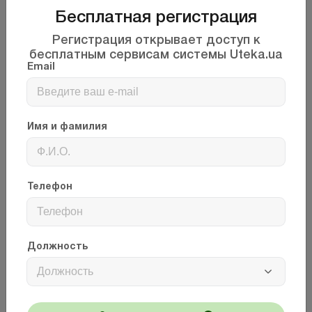
Бесплатная регистрация
Регистрация открывает доступ к
бесплатным сервисам системы Uteka.ua
Email
Имя и фамилия
Обратите внимание!
Телефон
Теперь вы можете читать бухгалтерские новости от
“Uteka.ua” в Telegram, а обсуждать их в наших
социальных сетях и других платформах.
Присоединяйтесь и узнавайте самые важные новости
первыми!
Должность
Facebook
Instagram
Telegram
Должность
Linkedin
YouTube