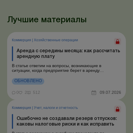
Лучшие материалы
Коммерция
|
Хозяйственные операции
Аренда с середины месяца: как рассчитать
арендную плату
В статье ответим на вопросы, возникающие в
ситуации, когда предприятие берет в аренду
автомобиль у физлица по договору, который начинает
действовать с середины месяца. Предприятие
ОБНОВЛЕНО
арендует у физлица автомобиль с 15.07.2026.
Согласно условиям договора арендная плата
0
2
512
09.07.2026
составляет 4 000 грн в месяц. Возн...
Коммерция
|
Учет, налоги и отчетность
Ошибочно не создавали резерв отпусков:
каковы налоговые риски и как исправить