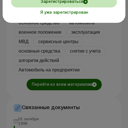
Зарегистрироваться
Другие темы:
Я уже зарегистрирован
хозяйственная деятельность
основное средство
автомобиль
военное положение
эксплуатация
МВД
сервисные центры
основные средства
снятие с учета
алгоритм действий
Автомобиль на предприятии
Перейти ко всем материалам
Связанные документы
01 октября
1998