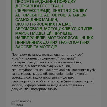
ПРО ЗАТВЕРДЖЕННЯ ПОРЯДКУ
ДЕРЖАВНОЇ РЕЄСТРАЦІЇ
(ПЕРЕРЕЄСТРАЦІЇ), ЗНЯТТЯ З ОБЛІКУ
АВТОМОБІЛІВ, АВТОБУСІВ, А ТАКОЖ
САМОХІДНИХ МАШИН,
СКОНСТРУЙОВАНИХ НА ШАСІ
АВТОМОБІЛІВ, МОТОЦИКЛІВ УСІХ ТИПІВ,
МАРОК І МОДЕЛЕЙ, ПРИЧЕПІВ,
НАПІВПРИЧЕПІВ, МОТОКОЛЯСОК, ІНШИХ
ПРИРІВНЯНИХ ДО НИХ ТРАНСПОРТНИХ
ЗАСОБІВ ТА МОПЕДІВ
Порядком встановлюється єдина на території
України процедура державної реєстрації
(перереєстрації), зняття з обліку автомобілів,
автобусів, а також самохідних машин,
сконструйованих на шасі автомобілів, мотоциклів усіх
типів, марок і моделей, причепів, напівпричепів,
мотоколясок, інших прирівняних до них
транспортних засобів та мопедів (далі - транспортні
засоби), оформлення та видачі реєстраційних
документів і номерних знаків.
12 ноября
1993