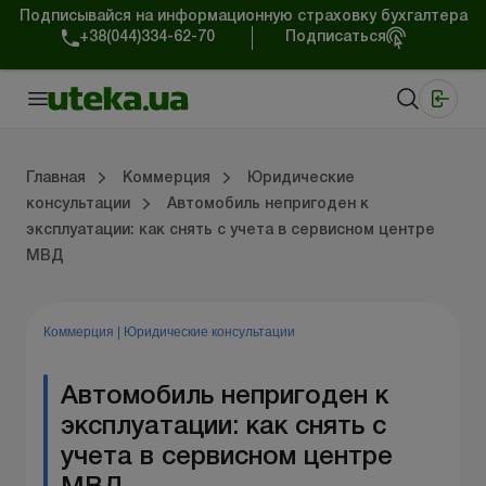
Подписывайся на информационную страховку бухгалтера
+38(044)334-62-70
Подписаться
Медицинские КНП
Online издание «Баланс»
Online издание «Баланс-Агро»
Online библиотека «Баланс»
Портал Баланс-Бюджет
Сервисы Баланс-Бюджет
Мир позитива
Работа с частными предпринимателями
Хозяйственные операции
Юридические консультации
Спецвыпуски для коммерческих предприятий
Блог редакции Uteka-Коммерция
Главная
Коммерция
Юридические
консультации
Автомобиль непригоден к
эксплуатации: как снять с учета в сервисном центре
частными предпринимателями
е операции
е консультации
оммерческих предприятий
кции Uteka-Коммерция
Зарплата и кадры
ВЭД и валютные операции
Учет, налоги и отчетность
Схемы бухгалтерских проводок
Электронный кабинет
Школа бухгалтера
Финансовый аудит
Частный пр
Инструкции для работы
МВД
Коммерция
|
Юридические консультации
Автомобиль непригоден к
эксплуатации: как снять с
учета в сервисном центре