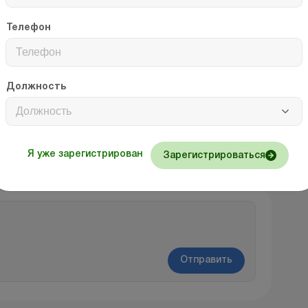
дства
Телефон
зделиями
уведомление о приеме на работу
лицензия
компенсация
взыскание
коголем
Должность
товарами
судебное решение
Должность
ко всем материалам
Я уже зарегистрирован
Зарегистрироваться
Отправить