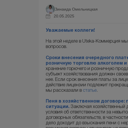
Зинаида Омельницкая
20.05.2025
Уважаемые коллеги!
На этой неделе в Uteka-Коммерция мы
вопросов.
Сроки внесения очередного плате
розничную торговлю алкоголем и
хранение горючего и розничную прода
субъект хозяйствования должен свое
нее. Если срок внесения платы за ли
действие лицензии подлежит прекраще
мы рассказали в
статье
.
Пеня в хозяйственном договоре: 
ситуации.
Заключая хозяйственный д
условия об ответственности за невып
договорных обязательств, в частност
дело доходит до взыскания пени с не