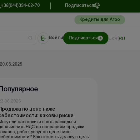
+38(044)334-62-70
Подписаться
Кредиты для Агро
|
UKR
RU
Войти
Подписаться
сто об учете
риниматель
Портал Баланс-Бюджет
0.05.2025
Популярное
23.06.2026
Продажа по цене ниже
себестоимости: каковы риски
Могут ли налоговики снять расходы и
доначислить НДС по операциям продажи
товаров, работ, услуг по цене ниже
себестоимости? Как отстоять деловую цель