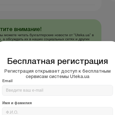
тите внимание!
ы можете читать бухгалтерские новости от “Uteka.ua” в
, а обсуждать их в наших социальных сетях и других
мах.
иняйтесь и узнавайте самые важные новости первыми!
cebook
Instagram
Telegram
Linkedin
Бесплатная регистрация
uTube
Регистрация открывает доступ к бесплатным
сервисам системы Uteka.ua
Email
едства
налоговая
С
импорт
хоздоговор
шибка
пеня
судебная практика
Имя и фамилия
логоплательщик
товар/услуга