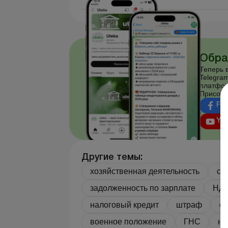
Обра
Теперь в
Telegram
платфор
Присоед
Fa
Yo
Другие темы:
хозяйственная деятельность
ср
задолженность по зарплате
НД
налоговый кредит
штраф
о
военное положение
ГНС
на