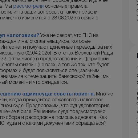
дка начисления пени, сроков давности для ее
ов. Мы
рассмотрели
основные правила
тветили на ваши вопросы, а также привели
или, что изменится с 28.08.2025 в связи с
туп налоговики?
Уже не секрет, что ГНС на
раждан и налогоплательщиков, которые
 Интернет и получают денежные переводы за них
икованную 02.04.2025). В стенах Верховной Рады
32, в том числе о предоставлении информации
четам физлиц (не всех, а только тех, кто будет
тформах и будет пользоваться специальным
 внимания к теме защиты банковской тайны, мы
нный момент» и что ожидается.
 решению админсуда: советы юриста.
Многие
ией, когда приходится обжаловать налоговое
вном суде. Предположим, что суд удовлетворил
решение в силе. Решением суда предусмотрено
го сбора и расходов на помощь адвоката. Как
НС, куда и с какими документами обращаться?