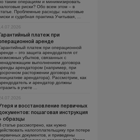
по таким операциям и минимизировать
налоговые риски? Обо всем этом – в
статье. Проблемные расходы: налоговые
риски и судебная практика Учитывая, ...
14.07.2026
Гарантийный платеж при
операционной аренде
Гарантийный платеж при операционной
аренде – это защита арендодателя от
возможных убытков, связанных с
ненадлежащим выполнением договора
аренды арендатором (например, при
досрочном расторжении договора по
инициативе арендатора). Рассмотрим, как
арендодатель и арендатор должны
отразить в учете ...
24.07.2026
Утеря и восстановление первичных
документов: пошаговая инструкция
+ образцы
В статье рассмотрено, как нужно
действовать налогоплательщику при потере
первичных документов, и приведены