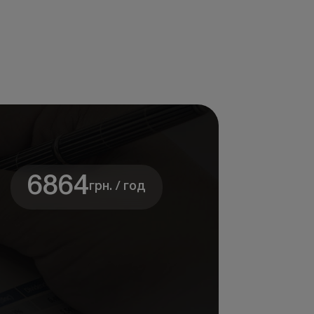
6864
грн. / год