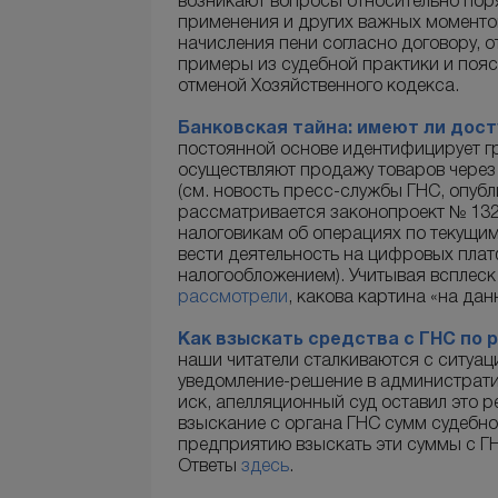
возникают вопросы относительно поря
применения и других важных момент
начисления пени согласно договору, о
примеры из судебной практики и поясн
отменой Хозяйственного кодекса.
Банковская тайна: имеют ли дос
постоянной основе идентифицирует г
осуществляют продажу товаров через
(см. новость пресс-службы ГНС, опубл
рассматривается законопроект № 132
налоговикам об операциях по текущим с
вести деятельность на цифровых пла
налогообложением). Учитывая всплеск
рассмотрели
, какова картина «на да
Как взыскать средства с ГНС по
наши читатели сталкиваются с ситуац
уведомление-решение в администрати
иск, апелляционный суд оставил это 
взыскание с органа ГНС сумм судебно
предприятию взыскать эти суммы с Г
Ответы
здесь
.