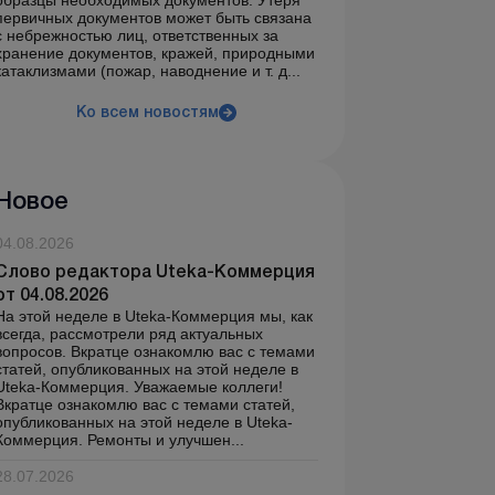
образцы необходимых документов. Утеря
первичных документов может быть связана
с небрежностью лиц, ответственных за
хранение документов, кражей, природными
катаклизмами (пожар, наводнение и т. д...
Ко всем новостям
Новое
04.08.2026
Слово редактора Uteka-Коммерция
от 04.08.2026
На этой неделе в Uteka-Коммерция мы, как
всегда, рассмотрели ряд актуальных
вопросов. Вкратце ознакомлю вас с темами
статей, опубликованных на этой неделе в
Uteka-Коммерция. Уважаемые коллеги!
Вкратце ознакомлю вас с темами статей,
опубликованных на этой неделе в Uteka-
Коммерция. Ремонты и улучшен...
28.07.2026