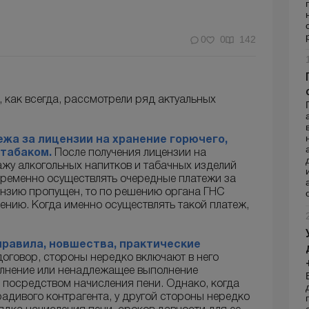
0
0
142
, как всегда, рассмотрели ряд актуальных
жа за лицензии на хранение горючего,
 табаком.
После получения лицензии на
жу алкогольных напитков и табачных изделий
временно осуществлять очередные платежи за
цензию пропущен, то по решению органа ГНС
нию. Когда именно осуществлять такой платеж,
правила, новшества, практические
оговор, стороны нередко включают в него
олнение или ненадлежащее выполнение
и посредством начисления пени. Однако, когда
радивого контрагента, у другой стороны нередко