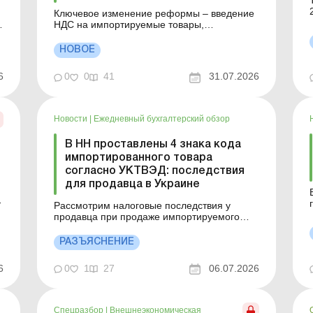
Ключевое изменение реформы – введение
НДС на импортируемые товары,
приобретенные через маркетплейсы,
начиная с 0 евро (посылки стоимостью до
НОВОЕ
150 евро НДС не облагаются). Детали см.
ниже. Больше по теме: Предприниматель
6
0
0
41
31.07.2026
продает товары на международном
маркетплейсе: как и когда определять
доход...
Новости
|
Ежедневный бухгалтерский обзор
В НН проставлены 4 знака кода
импортированного товара
согласно УКТВЭД: последствия
для продавца в Украине
Рассмотрим налоговые последствия у
продавца при продаже импортируемого
товара на таможенной территории
Украины, если в налоговой накладной код
РАЗЪЯСНЕНИЕ
х
УКТВЭД был указан на уровне первых 4
теме
знаков и не была проставлена отметка в
6
0
1
27
06.07.2026
графе 3.2.1. Больше по теме: Последствия
блокировки каналов доставки: как и...
Спецразбор
|
Внешнеэкономическая