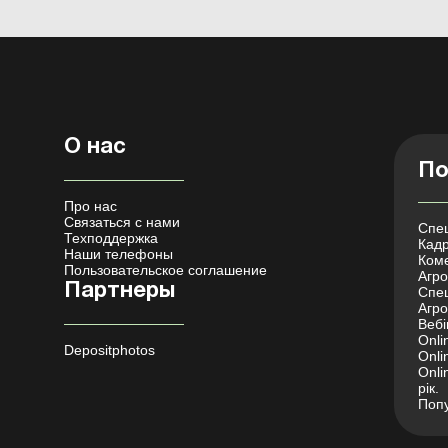
О нас
По
Про нас
Связаться с нами
Спец
Техподдержка
Кадр
Наши телефоны
Коме
Пользовательское соглашение
Агро 
Партнеры
Спец
Агро
Вебі
Onli
Depositphotos
Onli
Onli
рік.
Попу