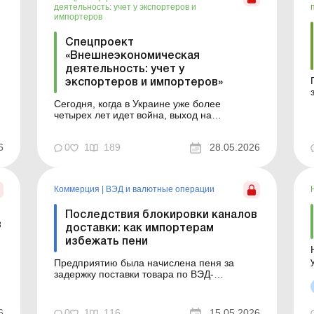
деятельность: учет у экспортеров и
импортеров
Спецпроект
«Внешнеэкономическая
деятельность: учет у
экспортеров и импортеров»
Сегодня, когда в Украине уже более
четырех лет идет война, выход на
иностранные рынки для многих
предприятий является спасением. Одни
6
0
1
189
28.05.2026
предприятия занимаются импортом,
закупая необходимые товары, сырье,
оборудование, которые не производятся в
Украине. Другие экспортируют
Коммерция
|
ВЭД и валютные операции
нерезидентам свою продукцию и...
Последствия блокировки каналов
в
доставки: как импортерам
избежать пени
Предприятию была начислена пеня за
задержку поставки товара по ВЭД-
контракту, которая произошла в связи с
блокировкой Суэцкого канала. В статье
даны рекомендации, как предприятию
6
0
1
116
15.05.2026