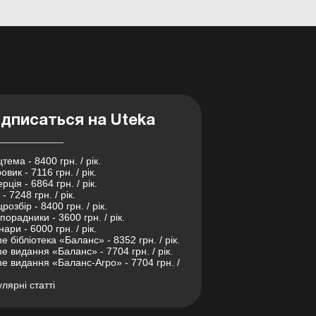
дписаться на Uteka
тема - 8400 грн. / рік.
овик - 7116 грн. / рік.
рція - 6864 грн. / рік.
- 7248 грн. / рік.
розбір - 8400 грн. / рік.
порадники - 3600 грн. / рік.
нари - 6000 грн. / рік.
ne бібліотека «Баланс» - 8352 грн. / рік.
ne видання «Баланс» - 7704 грн. / рік.
ne видання «Баланс-Агро» - 7704 грн. /
лярні статті