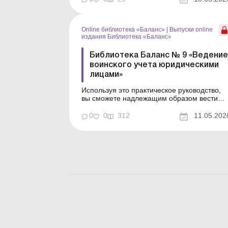
даны рекомендации, как предприятию
действовать в такой ситуации, как
обжаловать решение налогового органа о
применении этой санкции. Баланс № 20 от
Online библиотека «Баланс»
|
Выпуски online
19 мая...
издания Библиотека «Баланс»
Библиотека Баланс № 9 «Ведение
воинского учета юридическими
лицами»
Используя это практическое руководство,
вы сможете надлежащим образом вести
воинский учет на предприятии, будете
знать, какие документы и в какой срок
0
0
312
11.05.202
нужно оформить, чтобы избежать
штрафных санкций. Тема воинского учета
чрезвычайно актуальна в течение
длительного времени, ведь ее
игнорирование гр...