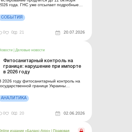
Тестирование продлится до 12 октября
2026 года. ГНС уже отсылает подробные
приглашения с инструкциями
непосредственно в Электронные кабинеты
СОБЫТИЯ
плательщиков – проверяйте свои
уведомления. Больше по теме: Лицензия
на горючее, алкогольные и табачные
0
0
21
20.07.2026
изделия: порядок получения, уплаты,
аннулировани...
Новости
|
Деловые новости
Фитосанитарный контроль на
границе: нарушение при импорте
в 2026 году
В 2026 году фитосанитарный контроль на
государственной границе Украины
продолжает фиксировать типовые
нарушения при импорте растительной
АНАЛИТИКА
продукции, которые носят системный
арактер. Детальнее см. ниже. Больше по
: Фитосанитарные и ветеринарные
0
0
20
02.06.2026
требования к сельхозпродукции при
экспорте Фитос...
Online издание «Баланс-Агро»
|
Правовая