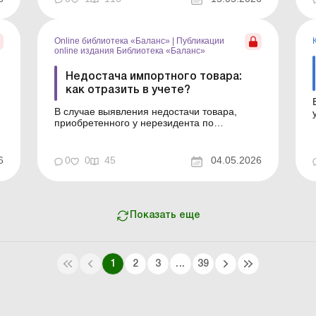
действовать в такой ситуации, как
обжаловать решение налогового органа о
применении этой санкции. Сегодня
блокировка морс...
Online библиотека «Баланс»
|
Публикации
online издания Библиотека «Баланс»
Недостача импортного товара:
как отразить в учете?
В случае выявления недостачи товара,
приобретенного у нерезидента по
импортному ВЭД-контракту, всегда
возникают вопросы, как документально
оформить и отразить недостачу в бухучете,
6
0
0
45
04.05.2026
а также какими будут налоговые
последствия в зависимости от того, какой
способ урегулирования недостачи
применят импо...
Показать еще
1
2
3
...
39