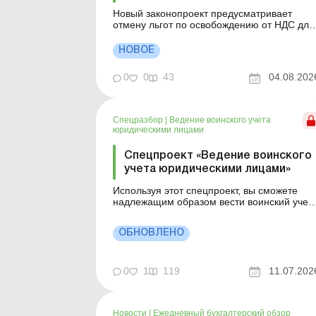
Новый законопроект предусматривает
отмену льгот по освобождению от НДС для
международных почтовых отправлений
стоимостью до 150 евро. В то же время
НОВОЕ
частные бесплатные подарки стоимостью
до 45 евро и дальше не будут облагаться
0
0
43
04.08.202
налогом. Больше по теме:
Предприниматель продает товары на
международном ...
Спецразбор
|
Ведение воинского учета
юридическими лицами
Спецпроект «Ведение воинского
учета юридическими лицами»
Используя этот спецпроект, вы сможете
надлежащим образом вести воинский учет
на предприятии, будете знать, какие
документы и в какой срок нужно оформить,
ОБНОВЛЕНО
чтобы избежать штрафных санкций. Тема
воинского учета чрезвычайно актуальна в
течение длительного времени, ведь ее
игнорирование грозит работодате...
0
1
119
11.07.202
Новости
|
Ежедневный бухгалтерский обзор