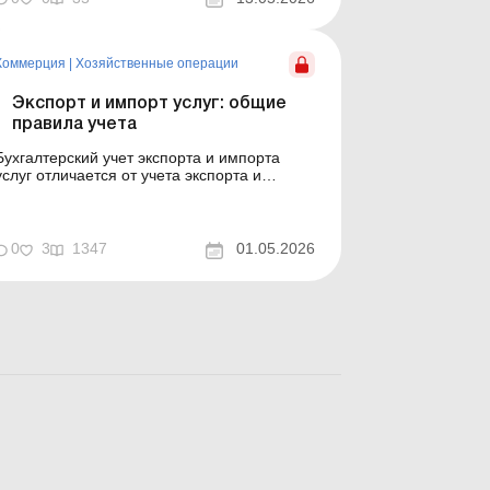
дату уплаты НДС при таможенном
оформлении, подтвержденную таможенной
декл...
Коммерция
|
Хозяйственные операции
Экспорт и импорт услуг: общие
правила учета
Бухгалтерский учет экспорта и импорта
услуг отличается от учета экспорта и
импорта товаров и имеет свои
особенности, связанные с валютным
контролем, бухучетом и начислением НДС.
Обо всех проблемных аспектах расскажем
0
3
1347
01.05.2026
в статье. В статье рассмотрим особенности
валютного контроля экспорта/импорта
услуг...