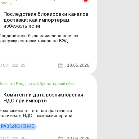
помощь
Последствия блокировки каналов
доставки: как импортерам
избежать пени
Предприятию была начислена пеня за
задержку поставки товара по ВЭД-
контракту, которая произошла в связи с
блокировкой Суэцкого канала. В статье
даны рекомендации, как предприятию
действовать в такой ситуации, как
0
0
29
18.05.2026
обжаловать решение налогового органа о
применении этой санкции. Баланс-Агро №
20 от 1...
Новости
|
Ежедневный бухгалтерский обзор
Комитент и дата возникновения
НДС при импорте
Независимо от того, кто фактически
уплачивает НДС – комиссионер или
комитент: налоговые обязательства по НДС
возникают на дату подачи таможенной
РАЗЪЯСНЕНИЕ
декларации для таможенного оформления
товаров; право на налоговый кредит на
0
0
35
13.05.2026