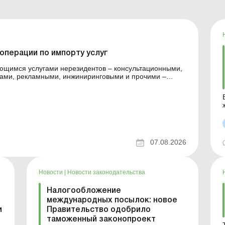
операции по импорту услуг
ующимся услугами нерезидентов – консультационными,
гами, рекламными, инжиниринговыми и прочими –
кже находятся под валютным надзором. Детальнее см.
теме
07.08.2026
пр
Новости
|
Новости законодательства
Налогообложение
международных посылок: новое
и
Правительство одобрило
таможенный законопроект