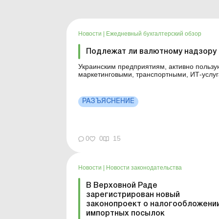
Новости
|
Ежедневный бухгалтерский обзор
Подлежат ли валютному надзору 
Украинским предприятиям, активно польз
маркетинговыми, транспортными, ИТ-услу
следует учитывать, что такие операции та
ниже. Больше по теме: Н...
РАЗЪЯСНЕНИЕ
0
0
15
Новости
|
Новости законодательства
В Верховной Раде
зарегистрирован новый
законопроект о налогообложени
импортных посылок