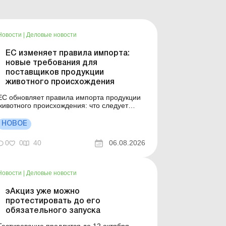
Новости
|
Деловые новости
ЕС изменяет правила импорта:
новые требования для
поставщиков продукции
животного происхождения
ЕС обновляет правила импорта продукции
животного происхождения: что следует
учесть украинским экспортерам. Больше по
: Ответственность за нарушение
НОВОЕ
законодательства в сфере производства,
оборота и маркировки органической
0
0
40
06.08.2026
одукции Санитарная экспертиза:
получаем заключение Европейский Союз
обн...
Новости
|
Деловые новости
эАкциз уже можно
протестировать до его
обязательного запуска