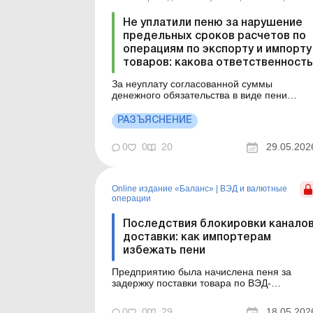
Не уплатили пеню за нарушение
предельных сроков расчетов по
операциям по экспорту и импорту
товаров: какова ответственность
За неуплату согласованной суммы
денежного обязательства в виде пени
налогоплательщик не привлекается к
ответственности в виде штрафа, но
РАЗЪЯСНЕНИЕ
неуплаченная согласованная сумма
денежного обязательства подлежит
0
0
20
29.05.202
погашению в порядке, установленном НКУ.
Детальнее см. ниже. Больше по теме: ВЭД-
пеня при импорте...
Online издание «Баланс»
|
ВЭД и валютные
операции
Последствия блокировки канало
доставки: как импортерам
избежать пени
Предприятию была начислена пеня за
задержку поставки товара по ВЭД-
контракту, которая произошла в связи с
блокировкой Суэцкого канала. В статье
0
0
29
18.05.202