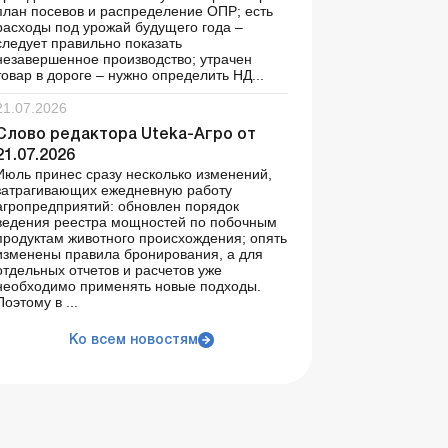
план посевов и распределение ОПР; есть
расходы под урожай будущего года –
следует правильно показать
незавершенное производство; утрачен
товар в дороге – нужно определить НД...
21.07.2026
Слово редактора Uteka-Агро от
21.07.2026
Июль принес сразу несколько изменений,
затрагивающих ежедневную работу
агропредприятий: обновлен порядок
ведения реестра мощностей по побочным
продуктам животного происхождения; опять
изменены правила бронирования, а для
отдельных отчетов и расчетов уже
необходимо применять новые подходы.
Поэтому в ...
Ко всем новостям