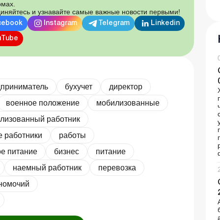
мах.
иняйтесь и узнавайте самые важные новости первыми!
cebook
Instagram
Telegram
Linkedin
uTube
дприниматель
бухучет
директор
военное положение
мобилизованные
лизованный работник
е работники
работы
е питание
бизнес
питание
наемный работник
перевозка
номочий