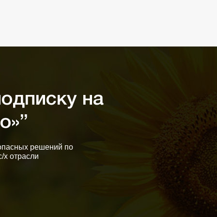
одписку на
о»”
опасных решений по
с/х отрасли