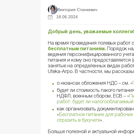
Виктория Станкевич
18.06.2024
Добрый день, уважаемые коллеги
На время проведения полевых работ 
бесплатным питаниям.
Порядок нал
ведения персонифицированного учета
питания и кому оно предоставляется 
занятые на определенных видах рабо
Uteka-Агро. В частности, мы рассказы
о нюансах обложения НДС – см. «
будет ли стоимость такого питан
НДФЛ, военным сбором, ЕСВ – «
П
работ: будет ли налогооблагаемы
как организовать документировани
«
Бесплатное питание для рабочих
отразить в бухучете
».
Больше полезной и актуальной инфор