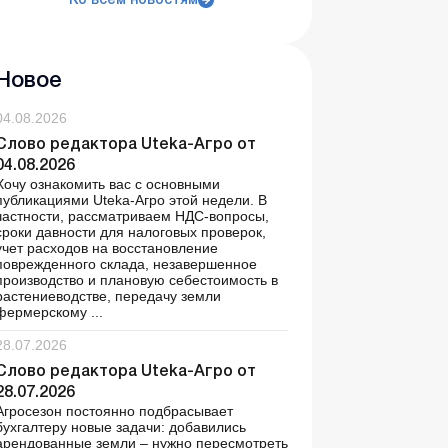
Ко всем новостям
Новое
04.08.2026
Слово редактора Uteka-Агро от
04.08.2026
Хочу ознакомить вас с основными
публикациями Uteka-Агро этой недели. В
частности, рассматриваем НДС-вопросы,
сроки давности для налоговых проверок,
учет расходов на восстановление
поврежденного склада, незавершенное
производство и плановую себестоимость в
растениеводстве, передачу земли
фермерскому ...
28.07.2026
Слово редактора Uteka-Агро от
28.07.2026
Агросезон постоянно подбрасывает
бухгалтеру новые задачи: добавились
арендованные земли – нужно пересмотреть