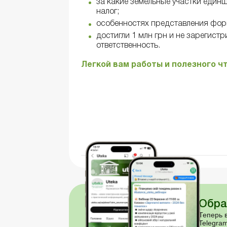
за какие земельные участки един
налог;
особенностях представления фор
достигли 1 млн грн и не зарегис
ответственность.
Легкой вам работы и полезного ч
Читать все материалы >>>
Обра
Теперь в
Telegram