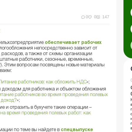
0
0
147
!
сельхозпредприятие
обеспечивает рабочих
огообложения непосредственно зависит от
 расходов, а также от схемы организации
(штатные работники, сезонные, временные,
т). Этим вопросам посвящены новые материалы
ваем:
Питание работников: как обложить НДС
»;
ия доходом для работника и объектом обложения
итание работников во время проведения полевых
й доход?
»;
е и отразить в бухучете такие операции –
 на время проведения полевых работ: как
мации по теме вы найдете в
спецвыпуске