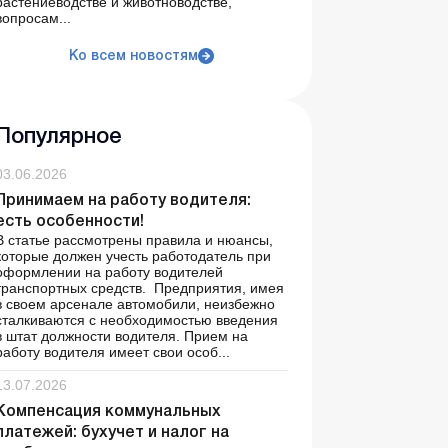
растениеводстве и животноводстве,
вопросам...
Ко всем новостям
Популярное
03.06.2026
Принимаем на работу водителя:
есть особенности!
В статье рассмотрены правила и нюансы,
которые должен учесть работодатель при
оформлении на работу водителей
транспортных средств. Предприятия, имея
в своем арсенале автомобили, неизбежно
сталкиваются с необходимостью введения
в штат должности водителя. Прием на
работу водителя имеет свои особ...
13.07.2026
Компенсация коммунальных
платежей: бухучет и налог на