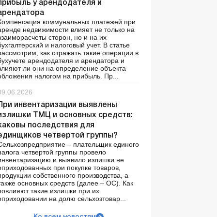
прибыль у арендодателя и
арендатора
Компенсация коммунальных платежей при
аренде недвижимости влияет не только на
взаиморасчеты сторон, но и на их
бухгалтерский и налоговый учет. В статье
рассмотрим, как отражать такие операции в
бухучете арендодателя и арендатора и
влияют ли они на определение объекта
обложения налогом на прибыль. Пр...
09.06.2026
При инвентаризации выявлены
излишки ТМЦ и основных средств:
каковы последствия для
единщиков четвертой группы?
Сельхозпредприятие – плательщик единого
налога четвертой группы провело
инвентаризацию и выявило излишки не
оприходованных при покупке товаров,
продукции собственного производства, а
также основных средств (далее – ОС). Как
повлияют такие излишки при их
оприходовании на долю сельхозтовар...