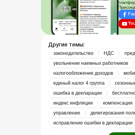
платфор
Присоед
Fa
Yo
Другие темы:
законодательство
НДС
пре
увольнение наемных работников
налогообложение доходов
моби
единый налог 4 группа
сезонны
ошибка в декларации
бесплатно
индекс инфляции
компенсация
управление
делегирования пол
исправление ошибки в декларации