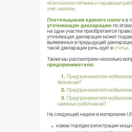
«
Бесплатное питание и перевозки раб
учет, налоги
».
Плательщикам единого налога
в т
уточняющую декларацию
по этому
на одни участки приобретается право 
уточняющая декларация может подава
выявленных в предыдущей декларации
такой декларации речь идет в
статье
.
Также мы рассмотрели несколько во
предпринимателя:
Предпринимателя мобилизова
бизнесом?
Предпринимателя мобилизова
Предпринимателя мобилизова
наемных работников?
На следующей неделе в материалах Ut
новом порядке регистрации мощно