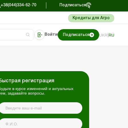
+38(044)334-62-70
Подписаться
Кредиты для Агро
|
UKR
RU
Войти
Подписаться
перации в агросекторе
иции
Портал Баланс-Бюджет
Быстрая регистрация
Будьте в курсе изменений и актуальных
тем, задавайте вопросы.