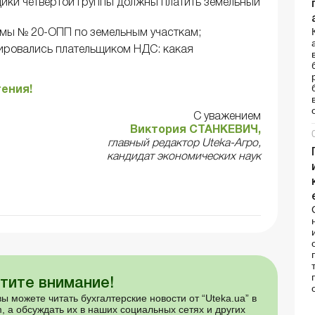
щики четвертой группы должны платить земельный
мы № 20-ОПП по земельным участкам;
трировались плательщиком НДС: какая
тения!
С уважением
Виктория СТАНКЕВИЧ,
главный редактор Uteka-Агро,
кандидат экономических наук
тите внимание!
ы можете читать бухгалтерские новости от “Uteka.ua” в
, а обсуждать их в наших социальных сетях и других