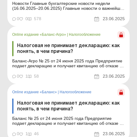
Новости Главные бухгалтерские новости недели
(16.06.2025–20.06.2025) Главные новости о важнейших
изменениях в законодательстве – обновляется
ежедневно Содержание номера Правовая помощь
0
0
578
23.06.2025
Читать Контрагент требует осуществлять обмен
электронными документами через сервис &laqu...
Online издание «Баланс-Агро»
|
Налогообложение
Налоговая не принимает декларацию: как
понять, в чем причина?
Баланс-Агро № 25 от 24 июня 2025 года Предприятие
подает декларацию и получает квитанцию об отказе в
ее приеме. В этой ситуации важно понять, в чем
причина отказа. В статье мы рассмотрим, какие
0
1
58
23.06.2025
ошибки могут быть допущены при заполнении
отчетности и что нужно сделать, чтобы декларация все
же была пр...
Online издание «Баланс»
|
Налогообложение
Налоговая не принимает декларацию: как
понять, в чем причина?
Баланс № 25 от 24 июня 2025 года Предприятие
подает декларацию и получает квитанцию об отказе в
ее приеме. В этой ситуации важно понять, в чем
причина отказа. В статье мы рассмотрим, какие
0
1
46
23.06.2025