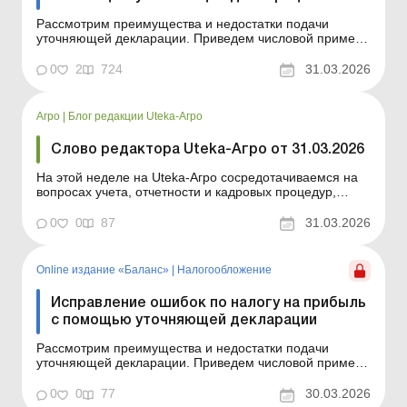
Рассмотрим преимущества и недостатки подачи
уточняющей декларации. Приведем числовой пример
исправления ошибки с помощью уточняющей
декларации по налогу на прибыль. Исправление
0
2
724
31.03.2026
ошибок с помощью уточняющего расчета, то есть
уточняющей декларации за исправляемый отчетный
период, является одним из двух...
Агро
|
Блог редакции Uteka-Агро
Слово редактора Uteka-Агро от 31.03.2026
На этой неделе на Uteka-Агро сосредотачиваемся на
вопросах учета, отчетности и кадровых процедур,
которые вызывают наибольшее количество
практических вопросов у бухгалтеров. Разбираем
0
0
87
31.03.2026
типичные ошибки, нюансы перехода между системами
налогообложения и новые требования к
документированию. Дорогие чита...
Online издание «Баланс»
|
Налогообложение
Исправление ошибок по налогу на прибыль
с помощью уточняющей декларации
Рассмотрим преимущества и недостатки подачи
уточняющей декларации. Приведем числовой пример
исправления ошибки с помощью уточняющей
декларации по налогу на прибыль. Баланс № 13 от 31
0
0
77
30.03.2026
марта 2026 года Исправление ошибок с помощью