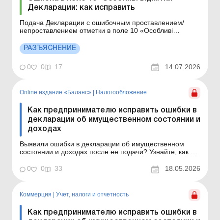
Декларации: как исправить
Подача Декларации с ошибочным проставлением/
непроставлением отметки в поле 10 «Особливі
відмітки» Декларации может привести к непризнанию
ее налоговой отчетностью, за непредставление
РАЗЪЯСНЕНИЕ
которой применяется ответственность. Детальнее см. в
этом материале. Больше по теме: Декларация по
0
0
17
14.07.2026
налог...
Online издание «Баланс»
|
Налогообложение
Как предпринимателю исправить ошибки в
декларации об имущественном состоянии и
доходах
Выявили ошибки в декларации об имущественном
состоянии и доходах после ее подачи? Узнайте, как их
исправить, как подать уточняющую декларацию и
нужно ли корректировать показатели приложений к
0
0
33
18.05.2026
ней. Баланс № 20 от 19 мая 2026 года Как известно,
предприниматели на общей системе налогообложения
отчиты...
Коммерция
|
Учет, налоги и отчетность
Как предпринимателю исправить ошибки в