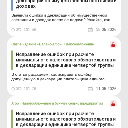
декларации об имущественном состоянии и
доходах
Выявили ошибки в декларации об имущественном
состоянии и доходах после ее подачи? Узнайте, как их
исправить, как подать уточняющую декларацию и
нужно ли корректировать показатели приложений к
0
1
56
18.05.2026
ней. Как известно, предприниматели на общей
системе налогообложения отчитываются о результатах
деятельности ...
Online издание «Баланс-Агро»
|
Налогообложение
Исправление ошибок при расчете
минимального налогового обязательства и
в декларации единщика четвертой группы
В статье расскажем, как исправить ошибку,
допущенную в декларации плательщика единого
налога четвертой группы, а также при расчете
минимального налогового обязательства. Баланс-Агро
0
1
76
11.05.2026
№ 19 от 12 мая 2026 года Ошибки в декларации
плательщика единого налога (далее – ЕН) четвертой
группы или при ...
Агро
|
Налогообложение и бухучет сельхозпредприятий
Исправление ошибок при расчете
минимального налогового обязательства и
в декларации единщика четвертой группы