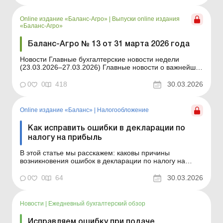
уточняющего расчета, то есть уточняющей декларации
за исправляемый отч...
Online издание «Баланс-Агро»
|
Выпуски online издания
«Баланс-Агро»
Баланс-Агро № 13 от 31 марта 2026 года
Новости Главные бухгалтерские новости недели
(23.03.2026–27.03.2026) Главные новости о важнейших
изменениях в законодательстве – обновляется
ежедневно Содержание номера Правовая помощь
0
0
418
30.03.2026
Читать Как получить информацию об обременении
недвижимого и движимого имущества Налогоо...
Online издание «Баланс»
|
Налогообложение
Как исправить ошибки в декларации по
налогу на прибыль
В этой статье мы расскажем: каковы причины
возникновения ошибок в декларации по налогу на
прибыль (далее – декларация); каковы способы
исправления ошибок, а также какой способ и в каком
0
0
64
30.03.2026
случае лучше применить; как подать уточненную
финотчетность вместе с декларацией и когда это
делать н...
Новости
|
Ежедневный бухгалтерский обзор
Исправляем ошибку при подаче