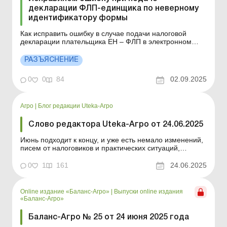
декларации ФЛП-единщика по неверному
идентификатору формы
Как исправить ошибку в случае подачи налоговой
декларации плательщика ЕН – ФЛП в электронном
виде по неверному идентификатору формы? Больше
по теме: Декларация по налогу на прибыль за
РАЗЪЯСНЕНИЕ
«особый» годовой отчетный период Что указывать в
декларации по налогу на прибыль при неприменени...
0
0
84
02.09.2025
Агро
|
Блог редакции Uteka-Агро
Слово редактора Uteka-Агро от 24.06.2025
Июнь подходит к концу, и уже есть немало изменений,
писем от налоговиков и практических ситуаций,
которые следует разобрать до начала нового отчетного
периода. В этом выпуске собраны самые актуальные
0
1
161
24.06.2025
материалы, которые пригодятся вам уже сейчас:
расчеты корректировки, доля сельхозпродукции,
распреде...
Online издание «Баланс-Агро»
|
Выпуски online издания
«Баланс-Агро»
Баланс-Агро № 25 от 24 июня 2025 года