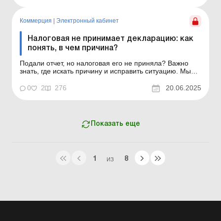
ошибки могут быть допущены при заполнении
отчетности и что нужно сделать, чтобы декларация все
же была принята...
Коммерция
|
Электронный кабинет
Налоговая не принимает декларацию: как
понять, в чем причина?
Подали отчет, но налоговая его не приняла? Важно
знать, где искать причину и исправить ситуацию. Мы
расскажем о типичных ошибках при подаче
декларации по НДС и о том, что нужно сделать, чтобы
0
2
276
20.06.2025
декларация была принята. Предприятие подает
декларацию и получает квитанцию об отказе в ее
приеме. В этой си...
Показать еще
1
8
ИЗ