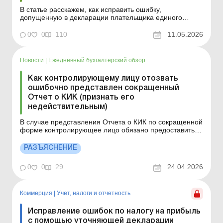
В статье расскажем, как исправить ошибку,
допущенную в декларации плательщика единого
налога четвертой группы, а также при расчете
минимального налогового обязательства. Ошибки в
0
0
110
11.05.2026
декларации плательщика единого налога (далее – ЕН)
четвертой группы или при расчете минимального
налогового обязате...
Новости
|
Ежедневный бухгалтерский обзор
Как контролирующему лицу отозвать
ошибочно представлен сокращенный
Отчет о КИК (признать его
недействительным)
В случае представления Отчета о КИК по сокращенной
форме контролирующее лицо обязано предоставить
полный Отчет о КИК до конца календарного года,
следующего за отчетным (налоговым) годом. Больше
РАЗЪЯСНЕНИЕ
по теме: Комментарий к Закону № 3706 (КИК) КИК-
отчетность: подача физлицами Как ФЛ – контрол...
0
0
29
24.04.2026
Коммерция
|
Учет, налоги и отчетность
Исправление ошибок по налогу на прибыль
с помощью уточняющей декларации