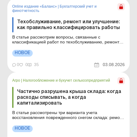
Online издание «Баланс»
|
Бухгалтерский учет и
финотчетность
Техобслуживание, ремонт или улучшение:
как правильно классифицировать работы
В статье рассмотрим вопросы, связанные с
классификацией работ по техобслуживанию, ремонту
и улучшению основных средств, и ключевые моменты
учета таких работ (расходов), в частности учета
НОВОЕ
капитальных ремонтов. Как определить, являются ли
выполненные работы ремонтом или улучшением
0
0
35
03.08.2026
основного средств...
Агро
|
Налогообложение и бухучет сельхозпредприятий
Частично разрушена крыша склада: когда
расходы списывать, а когда
капитализировать
В статье рассмотрены три варианта учета
восстановления поврежденного снегом склада: ремонт
имеющихся конструкций, частичная ликвидация с
заменой разрушенной части и сочетание ремонтных и
НОВОЕ
капитальных работ в одной смете. Всегда ли
капитальный ремонт крыши нужно учитывать на счете