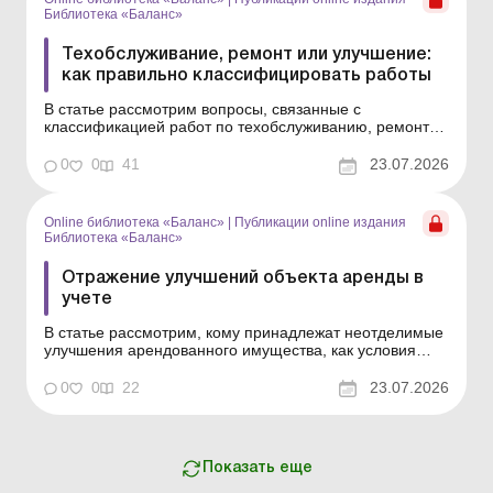
Библиотека «Баланс»
Техобслуживание, ремонт или улучшение:
как правильно классифицировать работы
В статье рассмотрим вопросы, связанные с
классификацией работ по техобслуживанию, ремонту
и улучшению основных средств, и ключевые моменты
учета таких работ (расходов), в частности учета
0
0
41
23.07.2026
капитальных ремонтов. Библиотека Баланс № 14
«Основные средства: ремонты, модернизация,
реконструкция и в...
Online библиотека «Баланс»
|
Публикации online издания
Библиотека «Баланс»
Отражение улучшений объекта аренды в
учете
В статье рассмотрим, кому принадлежат неотделимые
улучшения арендованного имущества, как условия
договора влияют на их учет у арендатора и
арендодателя, а также какие последствия по налогу на
0
0
22
23.07.2026
прибыль и НДС возникают в случае компенсации или
бесплатной передачи таких улучшений. Библиотека
Баланс № ...
Показать еще