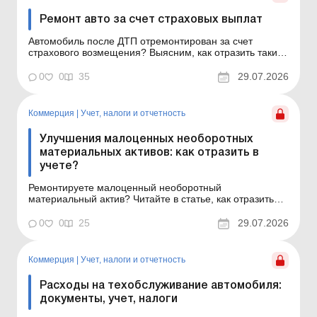
Ремонт авто за счет страховых выплат
Автомобиль после ДТП отремонтирован за счет
страхового возмещения? Выясним, как отразить такие
операции в бухучете и возникают ли налоговые
обязательства по НДС в зависимости от того, кому
0
0
35
29.07.2026
страховая компания перечисляет средства –
собственнику авто или непосредственно СТО.
Основные средства: р...
Коммерция
|
Учет, налоги и отчетность
Улучшения малоценных необоротных
материальных активов: как отразить в
учете?
Ремонтируете малоценный необоротный
материальный актив? Читайте в статье, как отразить
такой ремонт в бухгалтерском и налоговом учете
предприятия. Основные средства: ремонты,
0
0
25
29.07.2026
модернизация, реконструкция и восстановление
Основные средства: ремонты, модернизация,
реконструкция и восстановление в агро...
Коммерция
|
Учет, налоги и отчетность
Расходы на техобслуживание автомобиля:
документы, учет, налоги