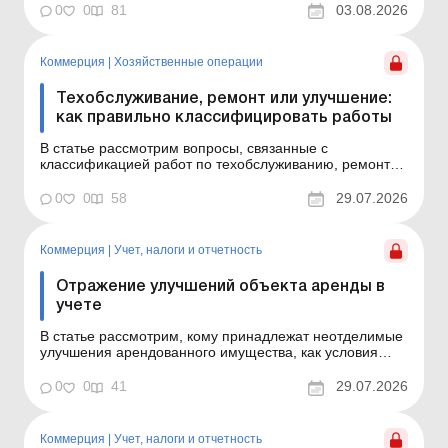
0
0
81
03.08.2026
151? Название рабо...
Коммерция
|
Хозяйственные операции
Техобслуживание, ремонт или улучшение:
как правильно классифицировать работы
В статье рассмотрим вопросы, связанные с
классификацией работ по техобслуживанию, ремонту
и улучшению основных средств, и ключевые моменты
учета таких работ (расходов), в частности учета
0
0
58
29.07.2026
капитальных ремонтов. Как определить, являются ли
выполненные работы ремонтом или улучшением
основного средства?...
Коммерция
|
Учет, налоги и отчетность
Отражение улучшений объекта аренды в
учете
В статье рассмотрим, кому принадлежат неотделимые
улучшения арендованного имущества, как условия
договора влияют на их учет у арендатора и
арендодателя, а также какие последствия по налогу на
0
0
41
29.07.2026
прибыль и НДС возникают в случае компенсации или
бесплатной передачи таких улучшений. Основные
средства: рем...
Коммерция
|
Учет, налоги и отчетность