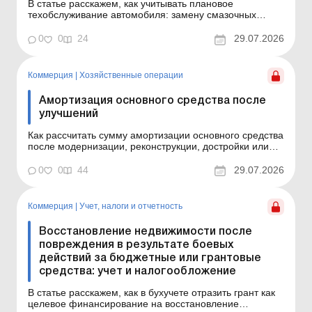
В статье расскажем, как учитывать плановое
техобслуживание автомобиля: замену смазочных
масел и фильтров, диагностику, сезонную подготовку и
другие регулярные расходы, поддерживающие авто в
0
0
24
29.07.2026
рабочем состоянии, а также каковы возможные
последствия по налогу на прибыль и НДС. Основные
средства: ремонты...
Коммерция
|
Хозяйственные операции
Амортизация основного средства после
улучшений
Как рассчитать сумму амортизации основного средства
после модернизации, реконструкции, достройки или
дооборудования? Ответ на этот вопрос – в статье.
Основные средства: ремонты, модернизация,
0
0
44
29.07.2026
реконструкция и восстановление Основные средства:
ремонты, модернизация, реконструкция и
восстановлен...
Коммерция
|
Учет, налоги и отчетность
Восстановление недвижимости после
повреждения в результате боевых
действий за бюджетные или грантовые
средства: учет и налогообложение
В статье расскажем, как в бухучете отразить грант как
целевое финансирование на восстановление