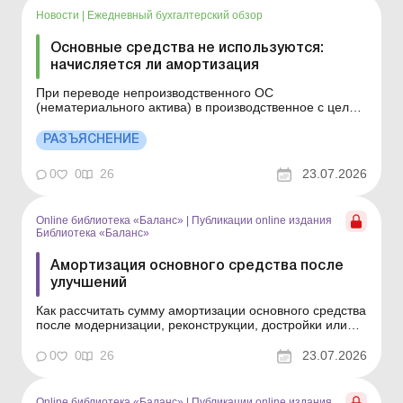
больше всего ...
Новости
|
Ежедневный бухгалтерский обзор
Основные средства не используются:
начисляется ли амортизация
При переводе непроизводственного ОС
(нематериального актива) в производственное с целью
начисления амортизации согласно п. 138.3 НКУ
балансовая стоимость такого ОС (нематериального
РАЗЪЯСНЕНИЕ
актива) определяется на дату такого перевода по
правилам бухучета. Больше по теме: Можно ли
0
0
26
23.07.2026
изменить метод начисления ...
Online библиотека «Баланс»
|
Публикации online издания
Библиотека «Баланс»
Амортизация основного средства после
улучшений
Как рассчитать сумму амортизации основного средства
после модернизации, реконструкции, достройки или
дооборудования? Ответ на этот вопрос – в статье.
Библиотека Баланс № 14 «Основные средства:
0
0
26
23.07.2026
ремонты, модернизация, реконструкция и
восстановление» После выполнения работ по
улучше...
Online библиотека «Баланс»
|
Публикации online издания