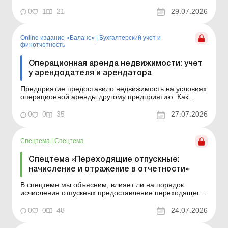
поврежденного в результате боевых действий
имущества, в какой момент отражать доход от такого
0
1
21
29.07.2026
финансирования и что делать с расходами на
восстановление – включать в расходы периода или
капитализирова...
Online издание «Баланс»
|
Бухгалтерский учет и
финотчетность
Операционная аренда недвижимости: учет
у арендодателя и арендатора
Предприятие предоставило недвижимость на условиях
операционной аренды другому предприятию. Как
вести учет арендных операций арендодателю и
арендатору, которые являются плательщиками налога
0
0
35
27.07.2026
на прибыль и НДС, читайте в статье. В статье вы
найдете ответы на вопросы: Как определить, что
аренда являе...
Спецтема
|
Спецтема
Спецтема «Переходящие отпускные:
начисление и отражение в отчетности»
В спецтеме мы объясним, влияет ли на порядок
исчисления отпускных предоставление переходящего
отпуска, как рассчитать и распределить переходящие
отпускные по отчетным периодам, приведем алгоритм
0
0
48
24.07.2026
их начисления и для наглядности рассмотрим
практические примеры. В период массовых отпусков