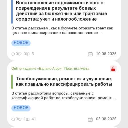
Восстановление недвижимости после
повреждения в результате боевых
действий за бюджетные или грантовые
средства: учет и налогообложение
В статье расскажем, как в бухучете отразить грант как
целевое финансирование на восстановление
поврежденного в результате боевых действий
имущества, в какой момент отражать доход от такого
НОВОЕ
финансирования и что делать с расходами на
восстановление – включать в расходы периода или
0
0
5
10.08.2026
капитализиро...
Online издание «Баланс-Агро»
|
Практика учета
Техобслуживание, ремонт или улучшение:
как правильно классифицировать работы
В статье рассмотрим вопросы, связанные с
классификацией работ по техобслуживанию, ремонту
и улучшению основных средств, и ключевые моменты
учета таких работ (расходов), в частности учета
НОВОЕ
капитальных ремонтов. Как определить, являются ли
выполненные работы ремонтом или улучшением
0
1
41
03.08.2026
основного средств...