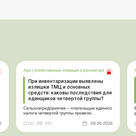
Агро
|
Хозяйственные операции в агросекторе
При инвентаризации выявлены
излишки ТМЦ и основных
средств: каковы последствия для
единщиков четвертой группы?
Сельхозпредприятие – плательщик единого
налога четвертой группы провело
инвентаризацию и выявило излишки не
оприходованных при покупке товаров,
6
0
2
491
09.06.2026
е
продукции собственного производства, а
также основных средств (далее – ОС). Как