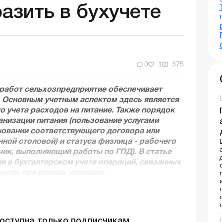
разить в бухучете
0
1
375
работ сельхозпредприятие обеспечивает
 Основным учетным аспектом здесь является
 учета расходов на питание. Также порядок
анизации питания (пользование услугами
новании соответствующего договора или
ной столовой) и статуса физлица - рабочего
чик, выполняющий работы по ГПД). В статье
 в бухгалтерском учете операций, связанных
иков, при разных условиях.
доступна только подписчикам