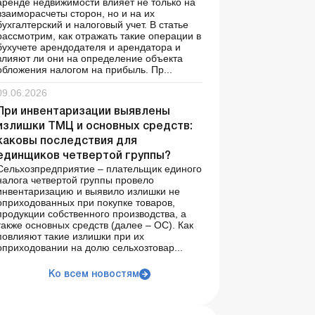
аренде недвижимости влияет не только на
взаиморасчеты сторон, но и на их
бухгалтерский и налоговый учет. В статье
рассмотрим, как отражать такие операции в
бухучете арендодателя и арендатора и
влияют ли они на определение объекта
обложения налогом на прибыль. Пр...
09.06.2026
При инвентаризации выявлены
излишки ТМЦ и основных средств:
каковы последствия для
единщиков четвертой группы?
Сельхозпредприятие – плательщик единого
налога четвертой группы провело
инвентаризацию и выявило излишки не
оприходованных при покупке товаров,
продукции собственного производства, а
также основных средств (далее – ОС). Как
повлияют такие излишки при их
оприходовании на долю сельхозтовар...
Ко всем новостям