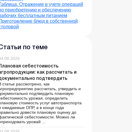
Таблица. Отражение в учете операций
по приобретению и обеспечению
рабочих бесплатным питанием
Приготовление блюд в собственной
столовой
Статьи по теме
04.08.2026
Плановая себестоимость
агропродукции: как рассчитать и
документально подтвердить
В статье рассмотрено, как
агропредприятию рассчитать, утвердить и
документально подтвердить плановую
себестоимость урожая, определить
плановую стоимость услуг автотранспорта
и ожидаемые ОПР, а в конце года
правильно довести плановую оценку до
фактической себестоимости. Можно ли
оприходовать урожай ...
03.08.2026