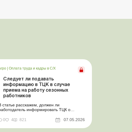
Агро
|
Оплата труда и кадры в С/Х
Следует ли подавать
информацию в ТЦК в случае
приема на работу сезонных
работников
В статье расскажем, должен ли
работодатель информировать ТЦК о
приеме на работу сезонного работника.
Суть проблемы. Сейчас многие
0
4
821
07.05.2026
агропредприятия принимают работников на
сезонные работы. Из-за значительных