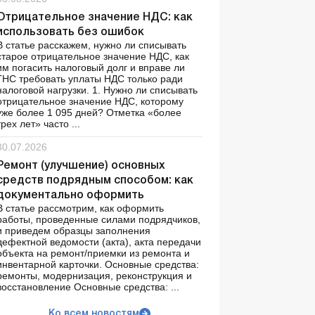
Отрицательное значение НДС: как
использовать без ошибок
В статье расскажем, нужно ли списывать
старое отрицательное значение НДС, как
им погасить налоговый долг и вправе ли
ГНС требовать уплаты НДС только ради
налоговой нагрузки. 1. Нужно ли списывать
отрицательное значение НДС, которому
уже более 1 095 дней? Отметка «более
трех лет» часто ...
30.07.2026
Ремонт (улучшение) основных
средств подрядным способом: как
документально оформить
В статье рассмотрим, как оформить
работы, проведенные силами подрядчиков,
и приведем образцы заполнения
дефектной ведомости (акта), акта передачи
объекта на ремонт/приемки из ремонта и
инвентарной карточки. Основные средства:
ремонты, модернизация, реконструкция и
восстановление Основные средства: ...
Ко всем новостям