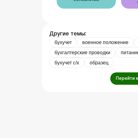
Другие темы:
бухучет
военное положение
бухгалтерские проводки
питани
бухучет с/х
образец
Перейти 