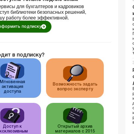
рвисы для бухгалтеров и кадровиков
оступ библиотеки безопасных решений,
шу работу более эффективной.
оформить подписку
одит в подписку?
Мгновенная
Возможность задать
активация
вопрос эксперту
доступа
Доступ к
Открытый архив
ксклюзивным
материалов с 2015