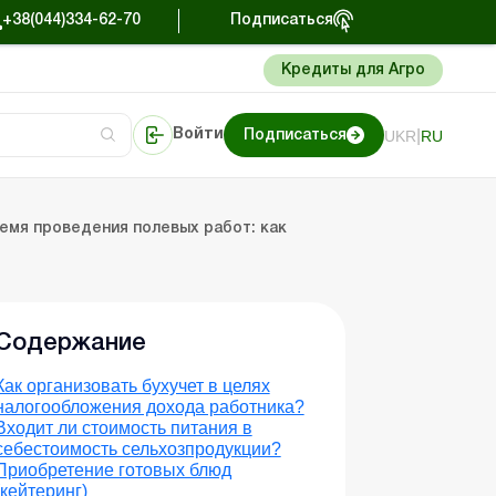
+38(044)334-62-70
Подписаться
Кредиты для Агро
|
UKR
RU
Войти
Подписаться
перации в агросекторе
иции
Портал Баланс-Бюджет
ремя проведения полевых работ: как
Содержание
Как организовать бухучет в целях
налогообложения дохода работника?
Входит ли стоимость питания в
себестоимость сельхозпродукции?
Приобретение готовых блюд
(кейтеринг)