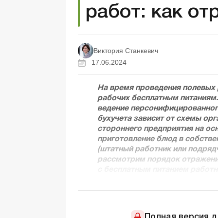
работ: как от
Виктория Станкевич
17.06.2024
На время проведения полевых 
рабочих бесплатным питаниям.
ведение персонифицированного
бухучета зависит от схемы орг
стороннего предприятия на ос
приготовление блюд в собствен
(штатный работник или подряд
рассмотрим порядок отражения
с бесплатным питанием работн
Полная версия 