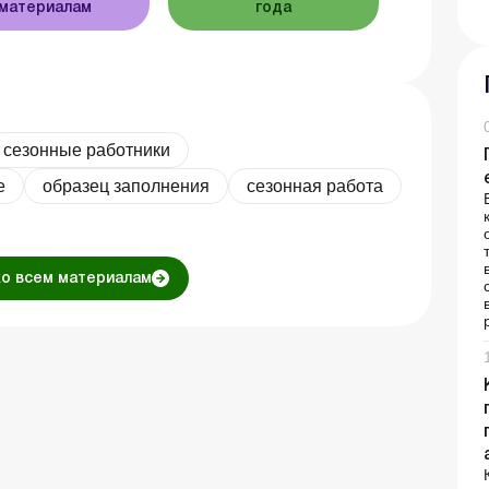
материалам
года
сезонные работники
е
образец заполнения
сезонная работа
ко всем материалам