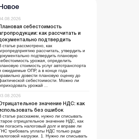
Новое
04.08.2026
Плановая себестоимость
агропродукции: как рассчитать и
документально подтвердить
В статье рассмотрено, как
агропредприятию рассчитать, утвердить и
документально подтвердить плановую
себестоимость урожая, определить
плановую стоимость услуг автотранспорта
и ожидаемые ОПР, а в конце года
правильно довести плановую оценку до
фактической себестоимости. Можно ли
оприходовать урожай ...
03.08.2026
Отрицательное значение НДС: как
использовать без ошибок
В статье расскажем, нужно ли списывать
старое отрицательное значение НДС, как
им погасить налоговый долг и вправе ли
ГНС требовать уплаты НДС только ради
налоговой нагрузки. 1. Нужно ли списывать