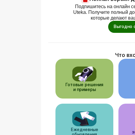
Подпишитесь на онлайн се
Uteka. Получите полный д
которые делают ва
Выгодно 
Что вх
Готовые решения
и примеры
Ежедневные
э
обновления