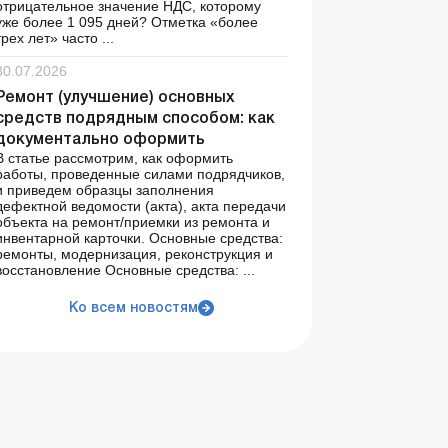
отрицательное значение НДС, которому
уже более 1 095 дней? Отметка «более
трех лет» часто ...
30.07.2026
Ремонт (улучшение) основных
средств подрядным способом: как
документально оформить
В статье рассмотрим, как оформить
работы, проведенные силами подрядчиков,
и приведем образцы заполнения
дефектной ведомости (акта), акта передачи
объекта на ремонт/приемки из ремонта и
инвентарной карточки. Основные средства:
ремонты, модернизация, реконструкция и
восстановление Основные средства: ...
Ко всем новостям