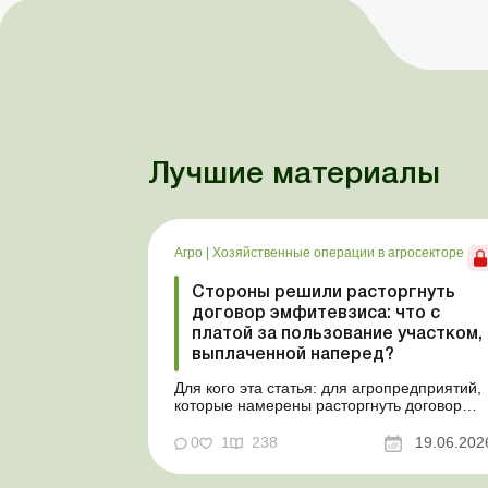
Лучшие материалы
Агро
|
Хозяйственные операции в агросекторе
Стороны решили расторгнуть
договор эмфитевзиса: что с
платой за пользование участком,
выплаченной наперед?
Для кого эта статья: для агропредприятий,
которые намерены расторгнуть договор
эмфитевзиса с собственником земельного
участка по взаимному согласию. Усложним
0
1
238
19.06.202
эту ситуацию тем, что плата за пользовани
земельным участком была выплачена