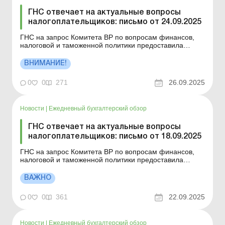
ГНС отвечает на актуальные вопросы
налогоплательщиков: письмо от 24.09.2025
ГНС на запрос Комитета ВР по вопросам финансов,
налоговой и таможенной политики предоставила
ответы относительно применения отдельных норм
налогового законодательства Украины. Больше по
ВНИМАНИЕ!
теме: ГНС отвечает на актуальные вопросы
налогоплательщиков: письмо от 18.09.2025 ГНС
0
0
271
26.09.2025
отвечает на актуальны...
Новости
|
Ежедневный бухгалтерский обзор
ГНС отвечает на актуальные вопросы
налогоплательщиков: письмо от 18.09.2025
ГНС на запрос Комитета ВР по вопросам финансов,
налоговой и таможенной политики предоставила
ответы относительно применения отдельных норм
налогового законодательства Украины. Больше по
ВАЖНО
теме: ГНС отвечает на актуальные вопросы
налогоплательщиков: письмо от 05.09.2025 ГНС
0
0
361
22.09.2025
отвечает на актуальны...
Новости
|
Ежедневный бухгалтерский обзор