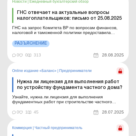
Новости
|
Ежедневный бухгалтерский обзор
ГНС отвечает на актуальные вопросы
налогоплательщиков: письмо от 25.08.2025
ГНС на запрос Комитета ВР по вопросам финансов,
налоговой и таможенной политики предоставила
ответы относительно применения отдельных норм
налогового законодательства Украины. Больше по
РАЗЪЯСНЕНИЕ
теме: ГНС отвечает на актуальные вопросы
налогоплательщиков: письмо от 12.08.2025 ГНС
0
0
313
28.08.2025
отвечает на актуальны...
Online издание «Баланс»
|
Предприниматели
Нужна ли лицензия для выполнения работ
по устройству фундамента частного дома?
Узнайте, нужна ли лицензия для выполнения
фундаментных работ при строительстве частного
дома. Баланс № 30 от 29 июля 2025 года
Практическая ситуация Физлицо-предприниматель
0
1
45
28.07.2025
работает по КВЭД 43.99. Нужна ли ему лицензия для
выполнения работ по устройству фундамента частного
дома? Нет, в данном сл...
Коммерция
|
Частный предприниматель