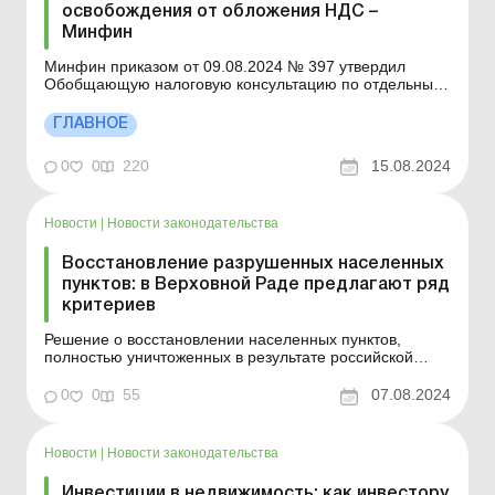
освобождения от обложения НДС –
Минфин
Минфин приказом от 09.08.2024 № 397 утвердил
Обобщающую налоговую консультацию по отдельным
вопросам применения режима освобождения от
обложения налогом на добавленную стоимость,
ГЛАВНОЕ
установленного пунктом 197.15 статьи 197 Налогового
кодекса (далее – ОНК, НК). В ОНК, в частности, даны
0
0
220
15.08.2024
отве...
Новости
|
Новости законодательства
Восстановление разрушенных населенных
пунктов: в Верховной Раде предлагают ряд
критериев
Решение о восстановлении населенных пунктов,
полностью уничтоженных в результате российской
вооруженной агрессии, может приниматься в
зависимости от того, сколько жилья там осталось,
0
0
55
07.08.2024
вернется ли туда хотя бы 50 % населения,
проживавшего там до войны, и будет ли там
водоснабжение, отопление и электро...
Новости
|
Новости законодательства
Инвестиции в недвижимость: как инвестору