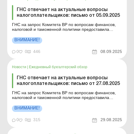
ГНС отвечает на актуальные вопросы
налогоплательщиков: письмо от 05.09.2025
ГНС на запрос Комитета ВР по вопросам финансов,
налоговой и таможенной политики предоставила
ответы относительно применения отдельных норм
налогового законодательства Украины. Больше по
ВНИМАНИЕ!
теме: ГНС отвечает на актуальные вопросы
налогоплательщиков: письмо от 27.08.2025 ГНС
0
0
446
08.09.2025
отвечает на актуальны...
Новости
|
Ежедневный бухгалтерский обзор
ГНС отвечает на актуальные вопросы
налогоплательщиков: письмо от 27.08.2025
ГНС на запрос Комитета ВР по вопросам финансов,
налоговой и таможенной политики предоставила
ответы относительно применения отдельных норм
налогового законодательства Украины.Больше по
ВНИМАНИЕ!
теме:ГНС отвечает на актуальные вопросы
налогоплательщиков: письмо от 25.08.2025ГНС
0
0
315
29.08.2025
отвечает на актуальные воп...