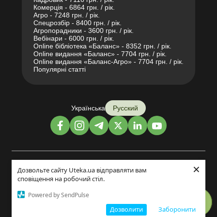
Комерція - 6864 грн. / рік.
Агро - 7248 грн. / рік.
Спецрозбір - 8400 грн. / рік.
Агропорадники - 3600 грн. / рік.
Вебінари - 6000 грн. / рік.
Online бібліотека «Баланс» - 8352 грн. / рік.
Online видання «Баланс» - 7704 грн. / рік.
Online видання «Баланс-Агро» - 7704 грн. / рік.
Популярні статті
Українська
Русский
×
Дизайн и разработка:
Дозвольте сайту Uteka.ua відправляти вам
сповіщення на робочий стіл.
©2014-2026
Powered by SendPulse
Дозволити
Заборонити