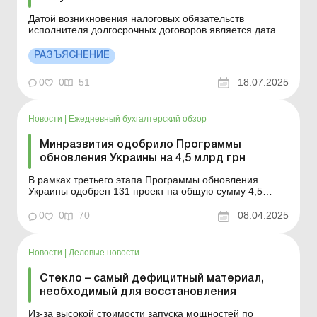
Датой возникновения налоговых обязательств
исполнителя долгосрочных договоров является дата
фактической передачи исполнителем результатов
работ по таким договорам. Датой отнесения сумм к
РАЗЪЯСНЕНИЕ
налоговому кредиту заказчика по договорам,
определенным долгосрочными, является дата
0
0
51
18.07.2025
фактического получения заказ...
Новости
|
Ежедневный бухгалтерский обзор
Минразвития одобрило Программы
обновления Украины на 4,5 млрд грн
В рамках третьего этапа Программы обновления
Украины одобрен 131 проект на общую сумму 4,5
млрд грн. Речь идет об инициативах, которые будут
реализовываться в общинах по четырем
0
0
70
08.04.2025
направлениям: энергетическая устойчивость общин:
37 проектов на 1,1 млрд грн, модернизация
инфраструктуры водоснабжен...
Новости
|
Деловые новости
Стекло – самый дефицитный материал,
необходимый для восстановления
Из-за высокой стоимости запуска мощностей по