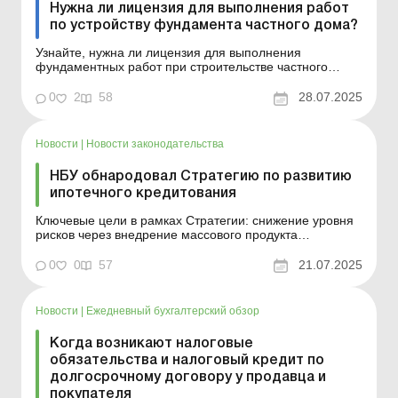
Нужна ли лицензия для выполнения работ
по устройству фундамента частного дома?
Узнайте, нужна ли лицензия для выполнения
фундаментных работ при строительстве частного
дома. Практическая ситуация Физлицо-
предприниматель работает по КВЭД 43.99. Нужна ли
0
2
58
28.07.2025
ему лицензия для выполнения работ по устройству
фундамента частного дома? Нет, в данном случае
лицензия не требуется. Напомн...
Новости
|
Новости законодательства
НБУ обнародовал Стратегию по развитию
ипотечного кредитования
Ключевые цели в рамках Стратегии: снижение уровня
рисков через внедрение массового продукта
страхования военных рисков и усовершенствование
законодательного регулирования строительства жилой
0
0
57
21.07.2025
недвижимости; обеспечение доступного и понятного
кредитования путем усовершенствования модели
государственной...
Новости
|
Ежедневный бухгалтерский обзор
Когда возникают налоговые
обязательства и налоговый кредит по
долгосрочному договору у продавца и
покупателя