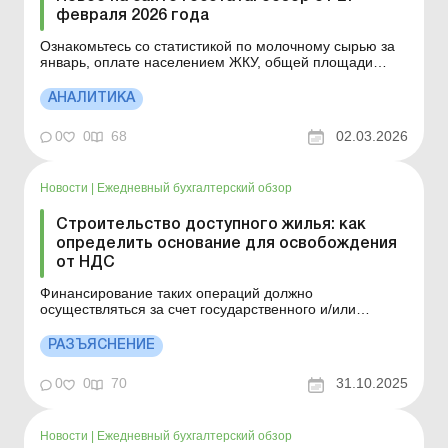
февраля 2026 года
Ознакомьтесь со статистикой по молочному сырью за
январь, оплате населением ЖКУ, общей площади
строительства жилых домов, о совокупном индексе
расходов на производство сельхозпродукции. Больше
АНАЛИТИКА
по теме: Финансовая и статистическая отчетность:
пауза-отсрочка на период военного положения уже...
0
0
68
02.03.2026
Новости
|
Ежедневный бухгалтерский обзор
Строительство доступного жилья: как
определить основание для освобождения
от НДС
Финансирование таких операций должно
осуществляться за счет государственного и/или
местного бюджетов, предусмотренных в Законе о
Госбюджете и/или в решении о местном бюджете на
РАЗЪЯСНЕНИЕ
соответствующий бюджетный период, и оплата за
такие операции должна поступать с соответствующего
0
0
70
31.10.2025
счета, открытого в Госказн...
Новости
|
Ежедневный бухгалтерский обзор