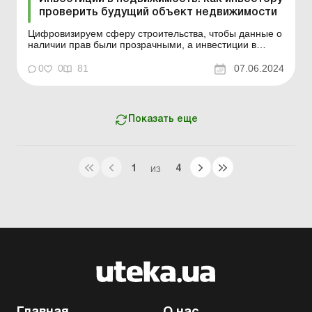
проверить будущий объект недвижимости
Цифровизируем сферу строительства, чтобы данные о
наличии прав были прозрачными, а инвестиции в
недвижимость – безопасными. Синхронизация
сведений о будущем объекте на портале Единой
0
0
81
07.06.2024
государственной электронной системы в сфере
строительства (ЕГЭССС) и в Государственном реестре
вещных пр...
Показать еще
1
4
ИЗ