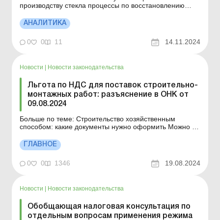
производству стекла процессы по восстановлению
смогут происходить преимущественно за счет
импортной продукции, что приведет к дальнейшему
АНАЛИТИКА
росту стоимости окон и не будет способствовать росту
ВВП страны. Об этом во время конференции
0
0
11
14.11.2024
«TeamWIN: ...
Новости
|
Новости законодательства
Льгота по НДС для поставок строительно-
монтажных работ: разъяснение в ОНК от
09.08.2024
Больше по теме: Строительство хозяйственным
способом: какие документы нужно оформить Можно ли
сдавать в аренду объект незавершенного
строительства? Продажа имущественных прав на
ГЛАВНОЕ
будущий объект недвижимости: учет у заказчика
строительства Обобщающая налоговая консультация
0
0
1346
19.08.2024
по отдельным вопросам пр...
Новости
|
Новости законодательства
Обобщающая налоговая консультация по
отдельным вопросам применения режима