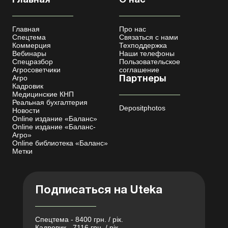
Главная
О нас
Главная
Про нас
Спецтема
Связаться с нами
Коммерция
Техподдержка
Вебинары
Наши телефоны
Спецразбор
Пользовательское
Агросоветчики
соглашение
Агро
Партнеры
Кадровик
Медицинские КНП
Реальная бухгалтерия
Depositphotos
Новости
Online издание «Баланс»
Online издание «Баланс-
Агро»
Online библиотека «Баланс»
Метки
Подписаться на Uteka
Спецтема - 8400 грн. / рік.
Кадровик - 7116 грн. / рік.