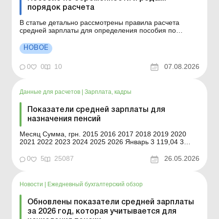
порядок расчета
В статье детально рассмотрены правила расчета
средней зарплаты для определения пособия по
беременности и родам и обращено внимание на
важные нюансы. Как определить расчетный период
НОВОЕ
для декретных, если сотрудница работает меньше
года? Ошибка при определении расчетного периода
0
0
10
07.08.2026
может привести к донач...
Данные для расчетов
|
Зарплата, кадры
Показатели средней зарплаты для
назначения пенсий
Месяц Сумма, грн. 2015 2016 2017 2018 2019 2020
2021 2022 2023 2024 2025 2026 Январь 3 119,04 3
894,73 5 378,61 6 930,69 8 186,94 9 581,38 11 5...
0
5
25087
26.05.2026
Новости
|
Ежедневный бухгалтерский обзор
Обновлены показатели средней зарплаты
за 2026 год, которая учитывается для