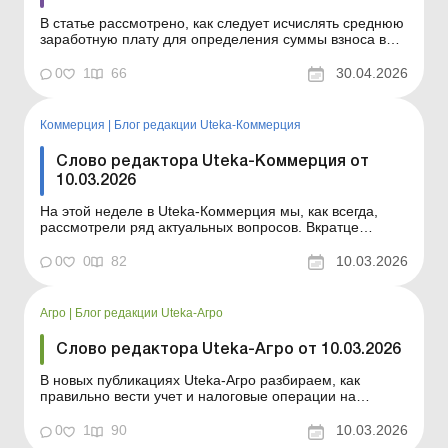
В статье рассмотрено, как следует исчислять среднюю
заработную плату для определения суммы взноса в
поддержку трудоустройства лиц с инвалидностью
согласно постановлению КМУ, утвержденному в
0
1
66
30.04.2026
феврале 2026 года. Серия Библиотека «Баланс»
Спецтема «Норматив по трудоустройству лиц с и...
Коммерция
|
Блог редакции Uteka-Коммерция
Слово редактора Uteka-Коммерция от
10.03.2026
На этой неделе в Uteka-Коммерция мы, как всегда,
рассмотрели ряд актуальных вопросов. Вкратце
ознакомлю вас с темами статей, опубликованных на
этой неделе в Uteka-Коммерция. Уважаемые коллеги!
0
0
82
10.03.2026
Вкратце ознакомлю вас с темами статей,
опубликованных на этой неделе в Uteka-Коммерция.
Исчисляем среднюю...
Агро
|
Блог редакции Uteka-Агро
Слово редактора Uteka-Агро от 10.03.2026
В новых публикациях Uteka-Агро разбираем, как
правильно вести учет и налоговые операции на
сельхозпредприятии: от амортизации техники до учета
расходов на экипаж и путевки для работников. Также
0
1
90
10.03.2026
объясняем изменения в документообороте и правила