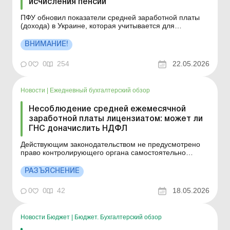
исчисления пенсии
ПФУ обновил показатели средней заработной платы
(дохода) в Украине, которая учитывается для
исчисления пенсии в 2026 году. Больше по теме:
Показатели средней зарплаты для назначения пенсий
ВНИМАНИЕ!
Минимальный страховой взнос и максимальная база
начисления ЕСВ в 2026 году Размер минимальной
0
0
254
22.05.2026
зара...
Новости
|
Ежедневный бухгалтерский обзор
Несоблюдение средней ежемесячной
заработной платы лицензиатом: может ли
ГНС доначислить НДФЛ
Действующим законодательством не предусмотрено
право контролирующего органа самостоятельно
определять (начислять) сумму налогового
обязательства по НДФЛ исключительно на основании
РАЗЪЯСНЕНИЕ
несоблюдения лицензиатом установленного
показателя средней заработной платы. Больше по
0
0
42
18.05.2026
теме: Средняя зарплата для...
Новости Бюджет
|
Бюджет. Бухгалтерский обзор