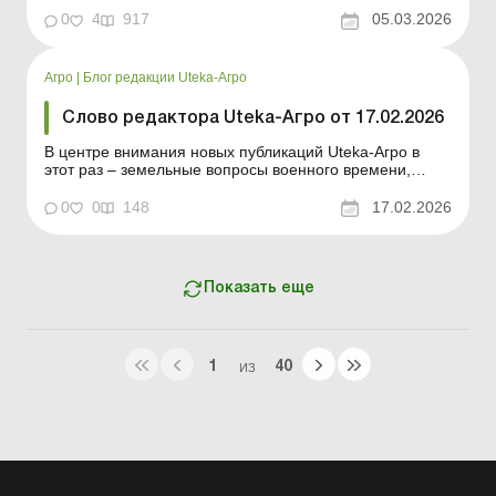
согласно постановлению КМУ, утвержденному в
0
4
917
05.03.2026
феврале 2026 года. Норматив по трудоустройству лиц
с инвалидностью – 2026: правила, отчетность, уплата
ц...
Агро
|
Блог редакции Uteka-Агро
Слово редактора Uteka-Агро от 17.02.2026
В центре внимания новых публикаций Uteka-Агро в
этот раз – земельные вопросы военного времени,
минимальное налоговое обязательство, подготовка к
отчетности и практические ситуации по учету потерь и
0
0
148
17.02.2026
основных средств. Дорогие читатели! В центре
внимания новых публикаций Uteka-Агро в этот раз &n...
Показать еще
1
40
ИЗ