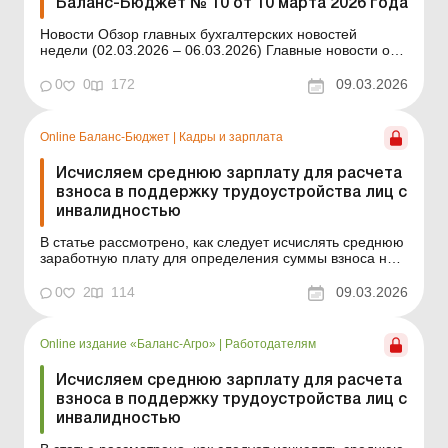
Баланс-Бюджет № 10 от 10 марта 2026 года
Новости Обзор главных бухгалтерских новостей
недели (02.03.2026 – 06.03.2026) Главные новости о
важнейших изменениях в законодательстве –
обновляется ежедневно Содержание номера Кадры и
0
0
172
09.03.2026
зарплата Читать Исчисляем среднюю зарплату для
расчета взноса на поддержание трудоустро...
Online Баланс-Бюджет
|
Кадры и зарплата
Исчисляем среднюю зарплату для расчета
взноса в поддержку трудоустройства лиц с
инвалидностью
В статье рассмотрено, как следует исчислять среднюю
заработную плату для определения суммы взноса на
поддержание трудоустройства лиц с инвалидностью
согласно постановлению КМУ, утвержденному в
0
2
114
09.03.2026
феврале 2026 года. Баланс-Бюджет № 10 от 10 марта
2026 года С 01.01.2026 изменились правила
выполнения ра...
Online издание «Баланс-Агро»
|
Работодателям
Исчисляем среднюю зарплату для расчета
взноса в поддержку трудоустройства лиц с
инвалидностью