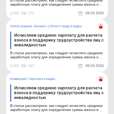
В статье рассмотрено, как следует исчислять среднюю
заработную плату для определения суммы взноса на
поддержание трудоустройства лиц с инвалидностью
согласно постановлению КМУ, утвержденному в
0
2
272
09.03.2026
феврале 2026 года. Баланс-Агро № 10 от 10 марта
2026 года С 01.01.2026 изменились правила
выполнения рабо...
Online издание «Баланс»
|
Оплата труда и кадры
Исчисляем среднюю зарплату для расчета
взноса в поддержку трудоустройства лиц с
инвалидностью
В статье рассмотрено, как следует исчислять среднюю
заработную плату для определения суммы взноса на
поддержание трудоустройства лиц с инвалидностью
согласно постановлению КМУ, утвержденному в
0
0
143
09.03.2026
феврале 2026 года. Баланс № 10 от 10 марта 2026
года С 01.01.2026 изменились правила выполнения
работодат...
Коммерция
|
Зарплата и кадры
Исчисляем среднюю зарплату для расчета
взноса в поддержку трудоустройства лиц с
инвалидностью
В статье рассмотрено, как следует исчислять среднюю
заработную плату для определения суммы взноса в
поддержку трудоустройства лиц с инвалидностью