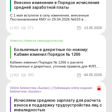
Внесено изменение в Порядок исчисления
средней заработной платы
С 1 мая вступили в силу изменения, внесенные
Постановлением КМУ от 29.04.2026 №533 в
Постановление КМУ №1266 от 26.09.2001 «Об
исчислении средней заработной платы (дохода,
0
1
271
13.05.2026
денежного обеспечения) для расчета выплат по
общеобязательному обряду» средней заработной
платы (дохода, денежного д...
Новости
|
Новости законодательства
Больничные и декретные по-новому:
Кабмин изменил Порядок № 1266
Кабмин изменил Порядок № 1266 о расчете
больничных и декретных, уточнив правила для ФЛП,
самозанятых лиц и членов фермерских хозяйств.
Больше по теме: Больничные и декретные для
0
1
980
04.05.2026
предпринимателей Учитывается ли при исчисления
больничных материальная помощь, начисленная в
месяце, который исклю...
Online библиотека «Баланс»
|
Публикации online издания
Библиотека «Баланс»
Исчисляем среднюю зарплату для расчета
взноса в поддержку трудоустройства лиц с
инвалидностью