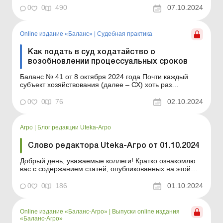
обновляется ежедневно Содержание номера
0
0
490
07.10.2024
Юридические консультации Читать Финансовый
мониторинг для субъектов, подконтрольных Минфину:
соблюдаем...
Online издание «Баланс»
|
Судебная практика
Как подать в суд ходатайство о
возобновлении процессуальных сроков
Баланс № 41 от 8 октября 2024 года Почти каждый
субъект хозяйствования (далее – СХ) хоть раз
сталкивался с судебным процессом и знает, насколько
важно соблюдать установленные законом
0
0
76
02.10.2024
процессуальные сроки. Пропуск таких сроков может
привести к неприятным последствиям, таким как
оставление иска...
Агро
|
Блог редакции Uteka-Агро
Слово редактора Uteka-Агро от 01.10.2024
Добрый день, уважаемые коллеги! Кратко ознакомлю
вас с содержанием статей, опубликованных на этой
неделе в Uteka-Агро. С 01.10.2024 вступает в силу
приказ Минфина от 09.08.2024 № 400, которым
0
0
186
01.10.2024
изложены в новой редакции, в частности: форма
налоговой накладной и внесены изменения в Порядок
ее запо...
Online издание «Баланс-Агро»
|
Выпуски online издания
«Баланс-Агро»