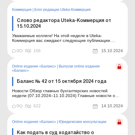
положений п. 8 ч. 1 ст. 411 Гражданского
процессуального кодекса (далее – ...
Коммерция
|
Блог редакции Uteka-Коммерция
Слово редактора Uteka-Коммерция от
15.10.2024
Уважаемые коллеги! На этой неделе в Uteka-
Коммерция вас ожидают следующие публикации.
Обзор изменений в порядке регистрации налоговых
накладных и расчетов корректировки. С 25 сентября
0
0
156
15.10.2024
вступили в силу изменения, внесенные
постановлением КМУ от 24.09.2024 № 1088 в Порядок
ведения Единого реестра нал...
Online издание «Баланс»
|
Выпуски online издания
«Баланс»
Баланс № 42 от 15 октября 2024 года
Новости Обзор главных бухгалтерских новостей
недели (07.10.2024–11.10.2024) Главные новости о
важнейших изменениях в законодательстве –
обновляется ежедневно Содержание номера
0
0
622
14.10.2024
Юридические консультации Читать Как подать в суд
ходатайство о возобновлении процессуальных
сроков&nbs...
Online издание «Баланс»
|
Юридические консультации
Как подать в суд ходатайство о