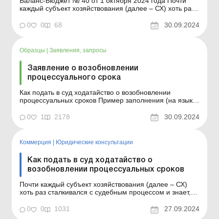
Баланс-Бюджет № 40 от 1 октября 2024 года Почти
каждый субъект хозяйствования (далее – СХ) хоть раз
сталкивался с судебным процессом и знает, насколько
важно соблюдать установленные законом
0
0
68
30.09.2024
процессуальные сроки. Пропуск таких сроков может
привести к неприятным последствиям, таким как
оставлен...
Образцы
|
Заявления, запросы
Заявление о возобновлении
процессуального срока
Как подать в суд ходатайство о возобновлении
процессуальных сроков Пример заполнения (на языке
оригинала) Образец для загрузки
0
1
2178
30.09.2024
Коммерция
|
Юридические консультации
Как подать в суд ходатайство о
возобновлении процессуальных сроков
Почти каждый субъект хозяйствования (далее – СХ)
хоть раз сталкивался с судебным процессом и знает,
насколько важно соблюдать установленные законом
процессуальные сроки. Пропуск таких сроков может
0
0
1031
27.09.2024
привести к неприятным последствиям, таким как