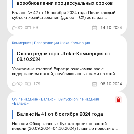
возобновлении процессуальных сроков
Баланс № 42 от 15 октября 2024 года Почти каждый
субъект хозяйствования (далее – СХ) хоть раз
сталкивался с судебным процессом и знает, насколько
важно соблюдать установленные законом
0
0
69
14.10.2024
процессуальные сроки. Пропуск таких сроков может
привести к неприятным последствиям, таким как
оставление иск...
Коммерция
|
Блог редакции Uteka-Коммерция
Слово редактора Uteka-Коммерция от
08.10.2024
Уважаемые коллеги! Вкратце ознакомлю вас с
содержанием статей, опубликованных нами на этой
неделе в Uteka-Коммерция. Примеры заполнения
налоговой накладной по новой форме. О том, какие
0
0
179
08.10.2024
изменения были внесены в форму налоговой
накладной и расчета корректировки (далее – НН/РК), а
также в Поряд...
Online издание «Баланс»
|
Выпуски online издания
«Баланс»
Баланс № 41 от 8 октября 2024 года
Новости Обзор главных бухгалтерских новостей
недели (30.09.2024–04.10.2024) Главные новости о
важнейших изменениях в законодательстве –