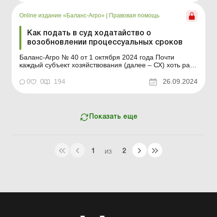
оставление иска без рассмотрения или утрата права
н...
Online издание «Баланс-Агро»
|
Правовая помощь
Как подать в суд ходатайство о
возобновлении процессуальных сроков
Баланс-Агро № 40 от 1 октября 2024 года Почти
каждый субъект хозяйствования (далее – СХ) хоть раз
сталкивался с судебным процессом и знает, насколько
важно соблюдать установленные законом
0
0
194
26.09.2024
процессуальные сроки. Пропуск таких сроков может
привести к неприятным последствиям, таким как
оставление...
Показать еще
1
2
ИЗ