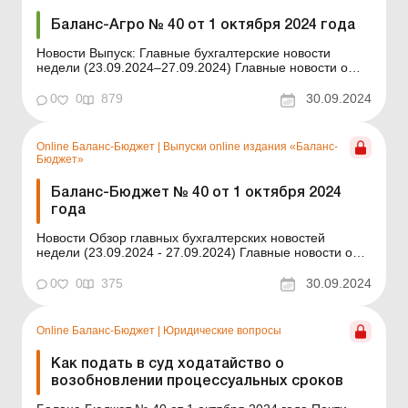
Баланс-Агро № 40 от 1 октября 2024 года
Новости Выпуск: Главные бухгалтерские новости
недели (23.09.2024–27.09.2024) Главные новости о
важнейших изменениях в законодательстве –
обновляется ежедневно Содержание номера Новости
0
0
879
30.09.2024
Читать Обзор официальных разъяснений за сентябрь
2024 года .....с. 3 РРО, кассовые опер...
Online Баланс-Бюджет
|
Выпуски online издания «Баланс-
Бюджет»
Баланс-Бюджет № 40 от 1 октября 2024
года
Новости Обзор главных бухгалтерских новостей
недели (23.09.2024 - 27.09.2024) Главные новости о
важнейших изменениях в законодательстве –
обновляется ежедневно Содержание номера Кадры и
0
0
375
30.09.2024
зарплата Читать Предупреждение о сокращении
совместителя.....с. 3 Читать Новые требован...
Online Баланс-Бюджет
|
Юридические вопросы
Как подать в суд ходатайство о
возобновлении процессуальных сроков