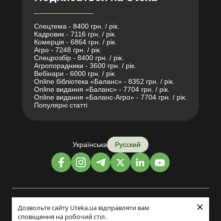
Спецтема - 8400 грн. / рік.
Кадровик - 7116 грн. / рік.
Комерція - 6864 грн. / рік.
Агро - 7248 грн. / рік.
Спецрозбір - 8400 грн. / рік.
Агропорадники - 3600 грн. / рік.
Вебінари - 6000 грн. / рік.
Online бібліотека «Баланс» - 8352 грн. / рік.
Online видання «Баланс» - 7704 грн. / рік.
Online видання «Баланс-Агро» - 7704 грн. / рік.
Популярні статті
Українська
Русский
×
Дизайн и разработка:
Дозвольте сайту Uteka.ua відправляти вам
сповіщення на робочий стіл.