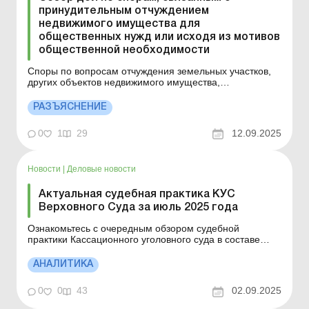
принудительным отчуждением
недвижимого имущества для
общественных нужд или исходя из мотивов
общественной необходимости
Споры по вопросам отчуждения земельных участков,
других объектов недвижимого имущества,
находящихся на них, находящихся в собственности
физических или юридических лиц, для общественных
РАЗЪЯСНЕНИЕ
нужд или по мотивам общественной необходимости
относятся к актуальным и одновременно сложным, что
0
1
29
12.09.2025
обусловило зачисл...
Новости
|
Деловые новости
Актуальная судебная практика КУС
Верховного Суда за июль 2025 года
Ознакомьтесь с очередным обзором судебной
практики Кассационного уголовного суда в составе
Верховного Суда за июль 2025 года, в котором
отражены важные правовые позиции по уголовному и
АНАЛИТИКА
уголовному процессуальному праву: Больше по теме:
Оплата по внутреннему договору получена в
0
0
43
02.09.2025
инвалюте: какая ответс...