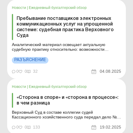
Новости
|
Ежедневный бухгалтерский обзор
Пребывание поставщиков электронных
коммуникационных услуг на упрощенной
системе: судебная практика Верховного
Суда
Аналитический материал освещает актуальную
судебную практику относительно: возможности
нахождения провайдеров на упрощенной системе
налогообложения; процедуры проведения налоговых
РАЗЪЯСНЕНИЕ
проверок; процессуальных вопросов. Больше по теме:
Могут ли интернет-провайдеры составлять сводную
0
0
32
04.08.2025
НН? Предлагаем ознак...
Новости
|
Ежедневный бухгалтерский обзор
«Сторона в споре» и «сторона в процессе»:
в чем разница
Верховный Суд в составе коллегии судей
Кассационного хозяйственного суда передал дело №
907/825/22 на рассмотрение Большой Палаты
Верховного Суда, так как посчитал необходимым
0
0
133
19.02.2025
отступить от вывода относительно применения