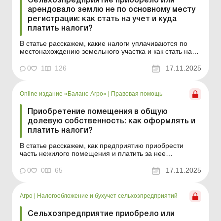
Сельхозпредприятие приобрело или
арендовало землю не по основному месту
регистрации: как стать на учет и куда
платить налоги?
В статье расскажем, какие налоги уплачиваются по
местонахождению земельного участка и как стать на
учет в местной налоговой. Баланс-Агро № 46 от 18
ноября 2025 года На практике нередка ситуация, когда
0
1
126
17.11.2025
сельхозпредприятие покупает или арендует
земельные участки не по основному месту
регистрации. В т...
Online издание «Баланс-Агро»
|
Правовая помощь
Приобретение помещения в общую
долевую собственность: как оформлять и
платить налоги?
В статье расскажем, как предприятию приобрести
часть нежилого помещения и платить за нее
земельный налог и налог на недвижимое имущество.
Баланс-Агро № 46 от 18 ноября 2025 года Как
0
0
65
17.11.2025
арендатору возобновить договор аренды земельного
участка, у которого несколько собственников Как
продать земельный ...
Агро
|
Налогообложение и бухучет сельхозпредприятий
Сельхозпредприятие приобрело или