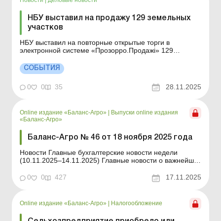
НБУ выставил на продажу 129 земельных
участков
НБУ выставил на повторные открытые торги в
электронной системе «Прозорро.Продажі» 129
земельных участков. Больше по теме: Купля-продажа
недвижимости: какие налоги следует уплатить и как
СОБЫТИЯ
отразить в бухучете Как подготовиться к заключению
договора купли-продажи земельного участка Н...
0
0
35
28.11.2025
Online издание «Баланс-Агро»
|
Выпуски online издания
«Баланс-Агро»
Баланс-Агро № 46 от 18 ноября 2025 года
Новости Главные бухгалтерские новости недели
(10.11.2025–14.11.2025) Главные новости о важнейших
изменениях в законодательстве – обновляется
ежедневно Содержание номера Правовая помощь
0
0
427
17.11.2025
Читать Приобретение помещения в общую долевую
собственность: как оформлять и платить нал...
Online издание «Баланс-Агро»
|
Налогообложение