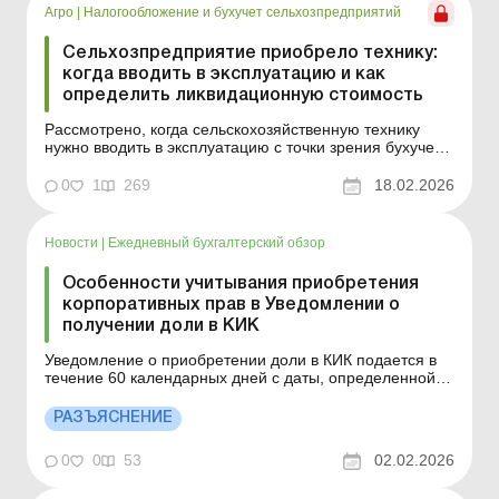
для а...
Агро
|
Налогообложение и бухучет сельхозпредприятий
Сельхозпредприятие приобрело технику:
когда вводить в эксплуатацию и как
определить ликвидационную стоимость
Рассмотрено, когда сельскохозяйственную технику
нужно вводить в эксплуатацию с точки зрения бухучета,
как обоснованно определить ликвидационную
стоимость и какие бухгалтерские и налоговые риски
0
1
269
18.02.2026
возникают при формальном подходе к этим решениям.
Типичная для агропредприятия ситуация: технику
приобрели...
Новости
|
Ежедневный бухгалтерский обзор
Особенности учитывания приобретения
корпоративных прав в Уведомлении о
получении доли в КИК
Уведомление о приобретении доли в КИК подается в
течение 60 календарных дней с даты, определенной в
соответствии с законодательством страны регистрации
иностранной компании, когда резидент Украины
РАЗЪЯСНЕНИЕ
приобрел корпоративные права или контроль над
такой компанией. Детальнее см. ниже. Больше по
0
0
53
02.02.2026
теме: КИК...