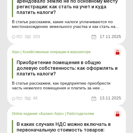
арендовало землю не по основному месту
регистрации: как стать на учет и куда
платить налоги?
В статье расскажем, какие налоги уплачиваются по
местонахождению земельного участка и как стать на
учет в местной налоговой. На практике нередка
ситуация, когда сельхозпредприятие покупает или
0
2
203
17.11.2025
арендует земельные участки не по основному месту
регистрации. В таком случае оно должно стать на учет
в нал...
Агро
|
Хозяйственные операции в агросекторе
Приобретение помещения в общую
долевую собственность: как оформлять и
платить налоги?
В статье расскажем, как предприятию приобрести
часть нежилого помещения и платить за нее
земельный налог и налог на недвижимое имущество.
Как арендатору возобновить договор аренды
0
0
46
13.11.2025
земельного участка, у которого несколько
собственников Как продать земельный участок,
находящийся в собственности неско...
Online издание «Баланс-Агро»
|
Работодателям
В каких случаях НДС можно включать в
первоначальную стоимость товаров: