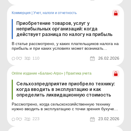
Коммерция
|
Учет, налоги и отчетность
Приобретение товаров, услуг у
неприбыльных организаций: когда
действует разница по налогу на прибыль
В статье рассмотрено, у каких плательщиков налога на
прибыль и при каких условиях может возникать
разница по приобретениям товаров, работ, услуг у
неприбыльных организаций, а также на примерах
0
3
110
26.02.2026
показано, как вычислить сумму такой разницы.
Арендуете помещение у ОСМД? Приобрели основное
средство у благ...
Online издание «Баланс-Агро»
|
Практика учета
Сельхозпредприятие приобрело технику:
когда вводить в эксплуатацию и как
определить ликвидационную стоимость
Рассмотрено, когда сельскохозяйственную технику
нужно вводить в эксплуатацию с точки зрения бухучета,
как обоснованно определить ликвидационную
стоимость и какие бухгалтерские и налоговые риски
0
2
223
23.02.2026
возникают при формальном подходе к этим решениям.
Баланс-Агро № 8 от 24 февраля 2026 года Типичная