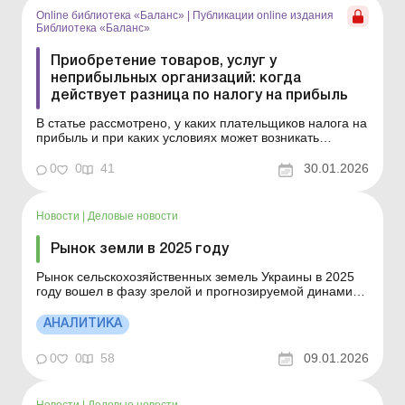
Online библиотека «Баланс»
|
Публикации online издания
Библиотека «Баланс»
Приобретение товаров, услуг у
неприбыльных организаций: когда
действует разница по налогу на прибыль
В статье рассмотрено, у каких плательщиков налога на
прибыль и при каких условиях может возникать
разница по приобретениям товаров, работ, услуг у
неприбыльных организаций, а также на примерах
0
0
41
30.01.2026
показано, как вычислить сумму такой разницы. Серия
Библиотека «Баланс» Спецтема «Разниц...
Новости
|
Деловые новости
Рынок земли в 2025 году
Рынок сельскохозяйственных земель Украины в 2025
году вошел в фазу зрелой и прогнозируемой динамики:
стоимость земли растет в зависимости от ситуации.
Больше по теме: Приобретение земельного участка на
АНАЛИТИКА
аукционе: включать ли стоимость услуг нотариуса и
аукциона в первоначальную стоимость земли...
0
0
58
09.01.2026
Новости
|
Деловые новости