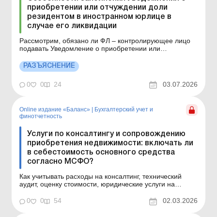
приобретении или отчуждении доли
резидентом в иностранном юрлице в
случае его ликвидации
Рассмотрим, обязано ли ФЛ – контролирующее лицо
подавать Уведомление о приобретении или
отчуждении доли резидентом в иностранном
юридическом лице или имущественных прав на долю в
РАЗЪЯСНЕНИЕ
активах, доходах или прибыли образования без
статуса юридического лица в случае ликвидации
0
0
24
03.07.2026
иностранного юрлица, есл...
Online издание «Баланс»
|
Бухгалтерский учет и
финотчетность
Услуги по консалтингу и сопровождению
приобретения недвижимости: включать ли
в себестоимость основного средства
согласно МСФО?
Как учитывать расходы на консалтинг, технический
аудит, оценку стоимости, юридические услуги на
приобретение недвижимости (объекта основных
средств) – включать в первоначальную стоимость
0
0
54
02.03.2026
(капитализировать) или в расходы периода? Баланс №
9 от 3 марта 2026 года Ситуация. Предприятие