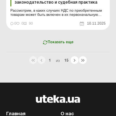
законодательство и судебная практика
Рассмотрим, в каких случаях НДС по приобретенным
товарам может быть включен в их первоначальную
стоимость. А в каких у плательщика есть основания
отражать налоговый кредит, не подтвержденный
0
0
90
10.11.2025
налоговыми накладными в составе расходов. Баланс-
Агро № 45 от 11 ноября 2025 года Ситуация.
Плательщиком НД...
Показать еще
1
15
ИЗ
Главная
О нас