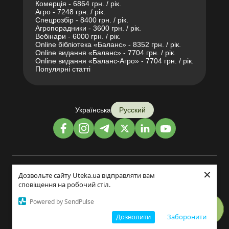
Комерція - 6864 грн. / рік.
Агро - 7248 грн. / рік.
Спецрозбір - 8400 грн. / рік.
Агропорадники - 3600 грн. / рік.
Вебінари - 6000 грн. / рік.
Online бібліотека «Баланс» - 8352 грн. / рік.
Online видання «Баланс» - 7704 грн. / рік.
Online видання «Баланс-Агро» - 7704 грн. / рік.
Популярні статті
Українська
Русский
×
Дизайн и разработка:
Дозвольте сайту Uteka.ua відправляти вам
сповіщення на робочий стіл.
©2014-2026
Powered by SendPulse
Дозволити
Заборонити