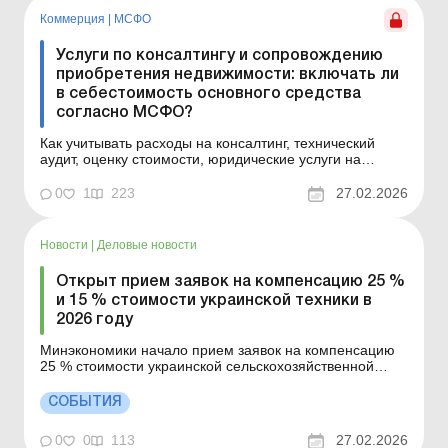
(составля...
Коммерция
|
МСФО
Услуги по консалтингу и сопровождению
приобретения недвижимости: включать ли
в себестоимость основного средства
согласно МСФО?
Как учитывать расходы на консалтинг, технический
аудит, оценку стоимости, юридические услуги на
приобретение недвижимости (объекта основных
средств) – включать в первоначальную стоимость
0
1
223
27.02.2026
(капитализировать) или в расходы периода? Ситуация.
Предприятие (составляет финотчетность по МСФО)
планируе...
Новости
|
Деловые новости
Открыт прием заявок на компенсацию 25 %
и 15 % стоимости украинской техники в
2026 году
Минэкономики начало прием заявок на компенсацию
25 % стоимости украинской сельскохозяйственной
техники и оборудования и 15 % стоимости украинской
промышленной техники и оборудования в 2026 году.
СОБЫТИЯ
Больше по теме: Компенсация от государства за
приобретение сельхозтехники: нюансы
0
0
113
27.02.2026
налогообложения и учет...