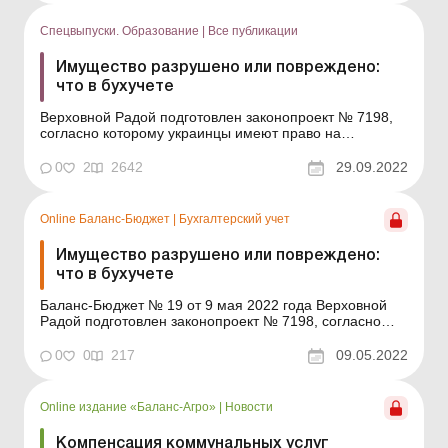
вооруженной агрессии РФ против Украины. Мы
рассмотрим, какие правила устанавли...
Спецвыпуски. Образование
|
Все публикации
Имущество разрушено или повреждено:
что в бухучете
Верховной Радой подготовлен законопроект № 7198,
согласно которому украинцы имеют право на
компенсацию за разрушенное или поврежденное во
время войны жилье. Но от военной агрессии
0
2
2642
29.09.2022
пострадали не только граждане нашей страны, но и
бюджетные учреждения. Немало имущества этих
учреждений было украдено, р...
Online Баланс-Бюджет
|
Бухгалтерский учет
Имущество разрушено или повреждено:
что в бухучете
Баланс-Бюджет № 19 от 9 мая 2022 года Верховной
Радой подготовлен законопроект № 7198, согласно
которому украинцы имеют право на компенсацию за
разрушенное или поврежденное во время войны
0
0
217
09.05.2022
жилье. Но от военной агрессии пострадали не только
граждане нашей страны, но и бюджетные учреждения.
Немало иму...
Online издание «Баланс-Агро»
|
Новости
Компенсация коммунальных услуг