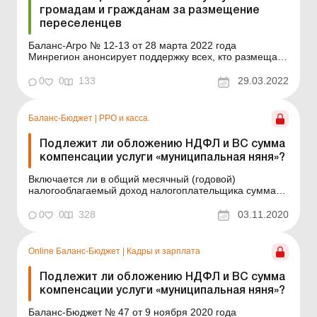
громадам и гражданам за размещение
переселенцев
Баланс-Агро № 12-13 от 28 марта 2022 года
Минрегион анонсирует поддержку всех, кто размещает
у себя переселенцев из разных областей Украины, где
теперь ведутся активные боевые действия. Так,
0
0
133
29.03.2022
компенсацию получат громады (местные, сельские
советы), которые разместили бесплатно переселенцев
в зданиях...
Баланс-Бюджет
|
РРО и касса.
Подлежит ли обложению НДФЛ и ВС сумма
компенсации услуги «муниципальная няня»?
Включается ли в общий месячный (годовой)
налогооблагаемый доход налогоплательщика сумма
компенсации услуги «муниципальная няня», которая
выплачивается согласно постановлению КМУ от
0
0
328
03.11.2020
30.01.19 г. № 68 (далее – Постановление № 68)?
Реорганизация ОМС во вновь созданных громадах и
района...
Online Баланс-Бюджет
|
Кадры и зарплата
Подлежит ли обложению НДФЛ и ВС сумма
компенсации услуги «муниципальная няня»?
Баланс-Бюджет № 47 от 9 ноября 2020 года