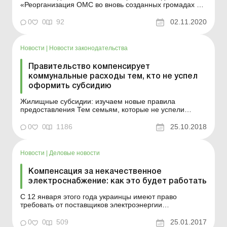
«Реорганизация ОМС во вновь созданных громадах и
районах» Доход Включается ли в общий месячный
(годовой) налогооблагаемый доход
0
0
92
02.11.2020
налогоплательщика сумма компенсации услуги
«муниципальная няня», которая выплачивается
согласно постановл...
Новости
|
Новости законодательства
Правительство компенсирует
коммунальные расходы тем, кто не успел
оформить субсидию
Жилищные субсидии: изучаем новые правила
предоставления Тем семьям, которые не успели
оформить субсидию до начала отопительного сезона,
Правительство компенсирует все расходы на
0
0
1186
25.10.2018
коммунальные услуги: даже если документы будут
поданы в ноябре или декабре. Это гарантировано
Постановлением КМУ № 848 &l...
Новости
|
Деловые новости
Компенсация за некачественное
электроснабжение: как это будет работать
С 12 января этого года украинцы имеют право
требовать от поставщиков электроэнергии
компенсации за несвоевременно или некачественно
предоставленные услуги. Как это сделать и какое
0
0
509
25.01.2017