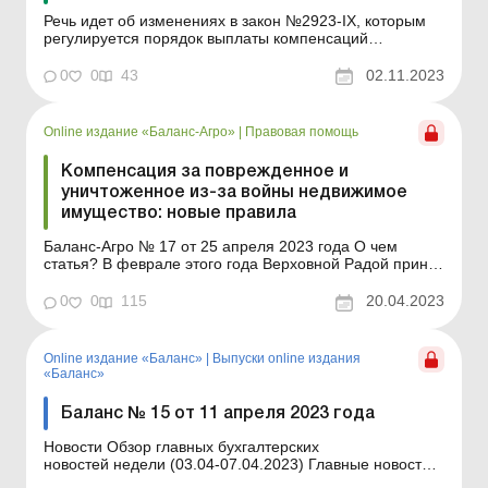
Речь идет об изменениях в закон №2923-IX, которым
регулируется порядок выплаты компенсаций
гражданам, жилье которых было повреждено или
разрушено в результате российской агрессии.
0
0
43
02.11.2023
Основное изменение – расширение форм
компенсации по программе есть Восстановление.
Отныне ее смогут получить укра...
Online издание «Баланс-Агро»
|
Правовая помощь
Компенсация за поврежденное и
уничтоженное из-за войны недвижимое
имущество: новые правила
Баланс-Агро № 17 от 25 апреля 2023 года О чем
статья? В феврале этого года Верховной Радой принят
закон, предусматривающий порядок предоставления
компенсации за недвижимое имущество,
0
0
115
20.04.2023
поврежденное или уничтоженное в результате
вооруженной агрессии РФ против Украины. Мы
рассмотрим, какие правила уста...
Online издание «Баланс»
|
Выпуски online издания
«Баланс»
Баланс № 15 от 11 апреля 2023 года
Новости Обзор главных бухгалтерских
новостей недели (03.04-07.04.2023) Главные новости о
важнейших изменениях в законодательстве –