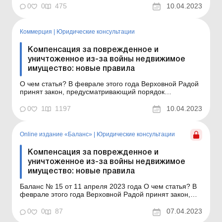
обновляется ежедневно Содержание номера Касса и
0
0
475
10.04.2023
расчеты Читать Когда нужен РРО и будет ли с 1 июля
штраф за его отсутствие? .....с. 2 Читать Компен...
Коммерция
|
Юридические консультации
Компенсация за поврежденное и
уничтоженное из-за войны недвижимое
имущество: новые правила
О чем статья? В феврале этого года Верховной Радой
принят закон, предусматривающий порядок
предоставления компенсации за недвижимое
имущество, поврежденное или уничтоженное в
0
1
1197
10.04.2023
результате вооруженной агрессии РФ против Украины.
Мы рассмотрим, какие правила устанавливает новый
закон, кого он касается и...
Online издание «Баланс»
|
Юридические консультации
Компенсация за поврежденное и
уничтоженное из-за войны недвижимое
имущество: новые правила
Баланс № 15 от 11 апреля 2023 года О чем статья? В
феврале этого года Верховной Радой принят закон,
предусматривающий порядок предоставления
компенсации за недвижимое имущество,
0
0
87
07.04.2023
поврежденное или уничтоженное в результате