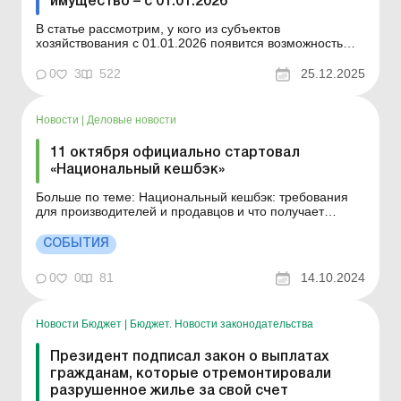
имущество – с 01.01.2026
В статье рассмотрим, у кого из субъектов
хозяйствования с 01.01.2026 появится возможность
получить компенсацию за уничтоженное или
поврежденное вследствие войны имущество, а также
0
3
522
25.12.2025
какие документы для этого нужно будет оформить. У
большинства субъектов хозяйствования (далее – СХ)
имуществ...
Новости
|
Деловые новости
11 октября официально стартовал
«Национальный кешбэк»
Больше по теме: Национальный кешбэк: требования
для производителей и продавцов и что получает
покупатель 11 октября после этапа бета-тестирования
официально стартовала программа поддержки
СОБЫТИЯ
граждан «Национальный кешбэк». Об этом сообщила
Первый вице-премьер-министр Украины – Министр...
0
0
81
14.10.2024
Новости Бюджет
|
Бюджет. Новости законодательства
Президент подписал закон о выплатах
гражданам, которые отремонтировали
разрушенное жилье за свой счет