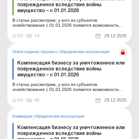
поврежденное вследствие войны
имущество – с 01.01.2026
В статье рассмотрим, у кого из субъектов
хозяйствования с 01.01.2026 появится возможность
получить компенсацию за уничтоженное или
поврежденное вследствие войны имущество, а также
0
0
74
29.12.2025
какие документы для этого нужно будет оформить.
Баланс-Агро № 52 от 30 декабря 2025 года У
большинства субъектов...
Online издание «Баланс»
|
Юридические консультации
Компенсация бизнесу за уничтоженное или
поврежденное вследствие войны
имущество – с 01.01.2026
В статье рассмотрим, у кого из субъектов
хозяйствования с 01.01.2026 появится возможность
получить компенсацию за уничтоженное или
поврежденное вследствие войны имущество, а также
0
0
46
29.12.2025
какие документы для этого нужно будет оформить.
Баланс № 52 от 30 декабря 2025 года У большинства
субъектов хозя...
Коммерция
|
Юридические консультации
Компенсация бизнесу за уничтоженное или
поврежденное вследствие войны