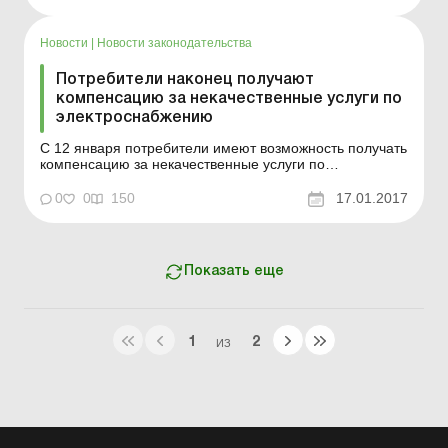
возмещение можно получить В январе 2017 года
вступил в силу Порядок обеспечения стандартов
качества услуг по электрос...
Новости
|
Новости законодательства
Потребители наконец получают
компенсацию за некачественные услуги по
электроснабжению
С 12 января потребители имеют возможность получать
компенсацию за некачественные услуги по
электроснабжению. Этого дня вступил в силу Порядок
обеспечения стандартов качества услуг по
0
0
150
17.01.2017
электроснабжению, утвержденный постановлением
НКРЭКУ от 18.10.2016 № 1841, которая официально
опубликована в газете «...
Показать еще
1
2
ИЗ