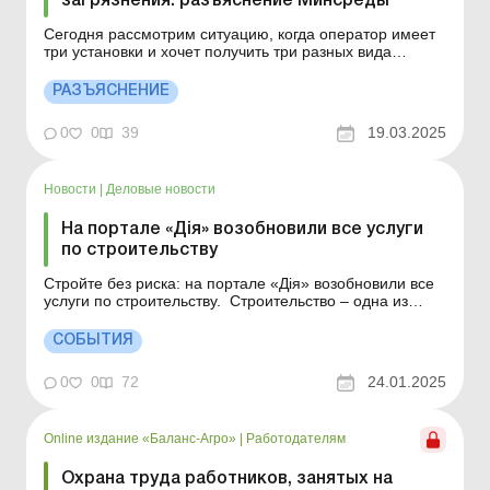
загрязнения: разъяснение Минсреды
Сегодня рассмотрим ситуацию, когда оператор имеет
три установки и хочет получить три разных вида
разрешений на каждую установку: секторальные
разрешения (на спецводопользование, выбросы в
РАЗЪЯСНЕНИЕ
атмосферный воздух и обработку отходов) на первую
установку; «разрешение и смерть» на вторую уст...
0
0
39
19.03.2025
Новости
|
Деловые новости
На портале «Дія» возобновили все услуги
по строительству
Стройте без риска: на портале «Дія» возобновили все
услуги по строительству. Строительство – одна из
сфер, в которой люди раньше очень страдали из-за
хитрых чиновников и долгой мороки. Чтобы подписать
СОБЫТИЯ
документ или получить разрешение, приходилось
проходить большую бюрократич...
0
0
72
24.01.2025
Online издание «Баланс-Агро»
|
Работодателям
Охрана труда работников, занятых на