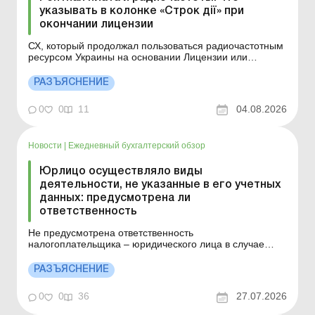
указывать в колонке «Строк дії» при
окончании лицензии
СХ, который продолжал пользоваться радиочастотным
ресурсом Украины на основании Лицензии или
Разрешения, срок действия которых истек в период
военного положения, в колонке 4.4 «Строк дії»
РАЗЪЯСНЕНИЕ
приложения к декларации по рентной плате указывает
информацию согласно Лицензии или Разрешению.
0
0
11
04.08.2026
Дета...
Новости
|
Ежедневный бухгалтерский обзор
Юрлицо осуществляло виды
деятельности, не указанные в его учетных
данных: предусмотрена ли
ответственность
Не предусмотрена ответственность
налогоплательщика – юридического лица в случае
осуществления видов деятельности, не указанных в
его учетных данных, кроме тех видов деятельности,
РАЗЪЯСНЕНИЕ
которые требуют специальных разрешений (лицензий).
Подробности см. ниже. Больше по теме: Как основной
0
0
36
27.07.2026
вид деятельн...