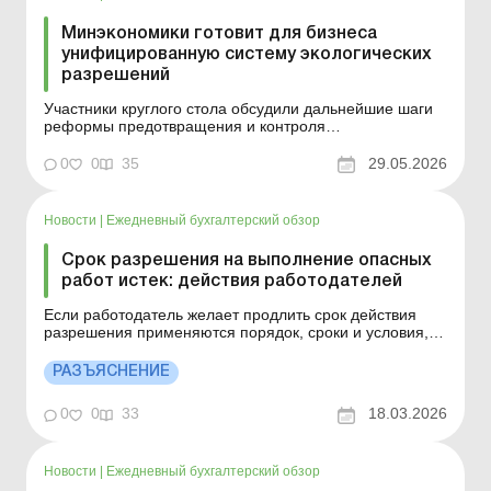
Минэкономики готовит для бизнеса
унифицированную систему экологических
разрешений
Участники круглого стола обсудили дальнейшие шаги
реформы предотвращения и контроля
промышленного загрязнения в Украине, в частности,
цифровизацию и унификацию разрешительных
0
0
35
29.05.2026
процедур для предприятий. Больше по теме:
Заключение по оценке воздействия на окружающую
природную среду: когда оно необходи...
Новости
|
Ежедневный бухгалтерский обзор
Срок разрешения на выполнение опасных
работ истек: действия работодателей
Если работодатель желает продлить срок действия
разрешения применяются порядок, сроки и условия,
утвержденные постановлением КМУ от 26.10.2011 №
1107. Больше по теме: Проходить ли медосмотр
РАЗЪЯСНЕНИЕ
совместителю, выполняющему работы с повышенной
опасностью? Как действовать, если истек срок
0
0
33
18.03.2026
действия разрешен...
Новости
|
Ежедневный бухгалтерский обзор