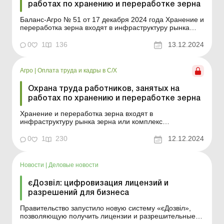
работах по хранению и переработке зерна
Баланс-Агро № 51 от 17 декабря 2024 года Хранение и
переработка зерна входят в инфраструктуру рынка
зерна или комплекс производственных и
непроизводственных формирований, обеспечивающих
0
1
136
13.12.2024
условия производства зерна, его заготовки, хранения,
переработки, реализации, страхования, кредитно-
финансовых и ...
Агро
|
Оплата труда и кадры в С/Х
Охрана труда работников, занятых на
работах по хранению и переработке зерна
Хранение и переработка зерна входят в
инфраструктуру рынка зерна или комплекс
производственных и непроизводственных
формирований, обеспечивающих условия
0
1
230
12.12.2024
производства зерна, его заготовки, хранения,
переработки, реализации, страхования, кредитно-
финансовых и других услуг. В этих процессах
Новости
|
Деловые новости
задействова...
єДозвіл: цифровизация лицензий и
разрешений для бизнеса
Правительство запустило новую систему «єДозвіл»,
позволяющую получить лицензии и разрешительные
документы всего в несколько кликов. Система