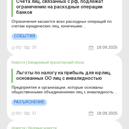
Счета лиц, связанных с рф, подлежат
ограничению на расходные операции
банков
Ограничения касаются всех расходных операций по
счетам юридических лиц, конечными
бенефициарными владельцами которых являются
резиденты рф/рб, независимо от того, кто является
СОБЫТИЯ
инициатором операции (клиент или взыскатель), за
исключением исчерпывающего перечня разрешенных
0
0
35
18.09.2025
операций. Такие ограничения ...
Новости
|
Ежедневный бухгалтерский обзор
Льготы по налогу на прибыль для юрлиц,
основанных ОО лиц с инвалидностью
Предприятия и организации, которые основаны
общественными объединениями лиц с инвалидностью
и являются их полной собственностью, имеют право
на применение льгот по налогу на прибыль. Детальнее
РАЗЪЯСНЕНИЕ
см. ниже. Больше по теме: Сколько дней отпуска
полагается работнику с инвалидностью, если справка
0
0
37
18.09.2025
МСЭК был...
Новости
|
Деловые новости