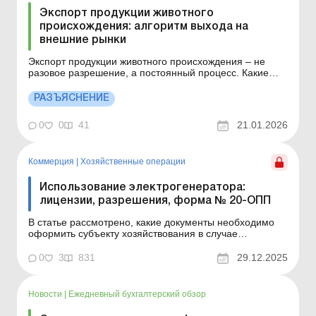
Экспорт продукции животного
происхождения: алгоритм выхода на
внешние рынки
Экспорт продукции животного происхождения – не
разовое разрешение, а постоянный процесс. Какие
разрешения необходимы – см. ниже.Больше по
теме:Нюансы налогообложения экспорта
РАЗЪЯСНЕНИЕ
сельхозпродукцииЭкспорт сельхозпродукции по
договору комиссии: правила учета и
0
0
41
21.01.2026
налогообложенияЭкспорт украинской продукции жи...
Коммерция
|
Хозяйственные операции
Использование электрогенератора:
лицензии, разрешения, форма № 20-ОПП
В статье рассмотрено, какие документы необходимо
оформить субъекту хозяйствования в случае
использования электрогенератора для собственных
нужд. Суть проблемы. В настоящее время из-за частых
0
3
831
29.12.2025
отключений электроэнергии многие субъекты
хозяйствования (далее – СХ) используют
электрогенераторы...
Новости
|
Ежедневный бухгалтерский обзор