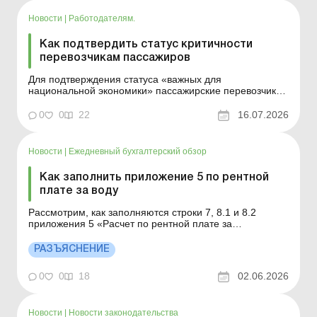
Новости
|
Работодателям.
Как подтвердить статус критичности
перевозчикам пассажиров
Для подтверждения статуса «важных для
национальной экономики» пассажирские перевозчики
должны предоставить не менее трех разрешений на
обслуживание автобусных маршрутов,
0
0
22
16.07.2026
указать количество транспортных средств (автобусов)
и копии действующих разрешений на международные
регулярн...
Новости
|
Ежедневный бухгалтерский обзор
Как заполнить приложение 5 по рентной
плате за воду
Рассмотрим, как заполняются строки 7, 8.1 и 8.2
приложения 5 «Расчет по рентной плате за
специальное использование воды» к декларации по
рентной плате, если в течение отчетного квартала
РАЗЪЯСНЕНИЕ
(года) было получено разрешение на
спецводопользование и/или интегрированное
0
0
18
02.06.2026
экологическое разреш...
Новости
|
Новости законодательства