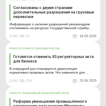
Согласованы с двумя странами
дополнительные разрешения на грузовые
перевозки
Информацию о наличии разрешений рекомендуем
отслеживать на ресурсах Государственной службы
безопасности на транспорте. Больше по теме:
Утвержден порядок функционирования системы э-
0
0
37
18.09.2025
ТТН: что изменится для участников перевозок?
Перевозка ТМЦ для собственных нужд: необходима ли
ТТН? Министерство разви...
Новости
|
Новости законодательства
Готовятся отменить 63 регуляторных акта
для бизнеса
В очередной раз планируется дерегуляция
нормативно-правовых актов. Что изменится для
бизнеса – узнаем вместе. Правительство поддержало
законопроект, отменяющий 63 ненужных требования к
0
0
214
25.06.2025
бизнесу. Это позволит предпринимателям сэкономить
около 400 млн грн. Что именно упраздняют и почему
это...
Новости
|
Ежедневный бухгалтерский обзор
Реформа уменьшения промышленного