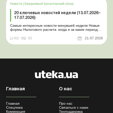
Закон о ВПЛ: ка...
Новости
|
Ежедневный бухгалтерский обзор
20 ключевых новостей недели (13.07.2026–
17.07.2026)
Самые интересные новости минувшей недели Новые
формы Налогового расчета: когда и за какие периоды
отчитываться Порядок оформления и
переоформления отсрочки от призыва во время
0
0
55
21.07.2026
мобилизации усовершенствован Кабмин создал
Координационный центр по организации
бронирования военнообязанных Верховная Ра...
Главная
О нас
Главная
Про нас
Спецтема
Связаться с нами
Коммерция
Техподдержка