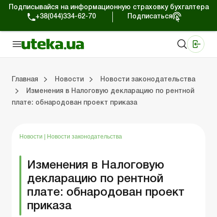
Подписывайся на информационную страховку бухгалтера
+38(044)334-62-70
Подписаться
Медицинские КНП
Online издание «Баланс»
Online издание «Баланс-Агро»
Online библиотека «Баланс»
Портал Баланс-Бюджет
Сервисы Баланс-Бюджет
Мир позитива
Работа с частными предпринимателями
Хозяйственные операции
Юридические консультации
Спецвыпуски для коммерческих предприятий
Блог редакции Uteka-Коммерция
Главная
Новости
Новости законодательства
Изменения в Налоговую декларацию по рентной
плате: обнародован проект приказа
частными предпринимателями
е операции
е консультации
оммерческих предприятий
кции Uteka-Коммерция
Зарплата и кадры
ВЭД и валютные операции
Учет, налоги и отчетность
Схемы бухгалтерских проводок
Электронный кабинет
Школа бухгалтера
Финансовый аудит
Частный пр
Инструкции для работы
Новости
|
Новости законодательства
Изменения в Налоговую
декларацию по рентной
плате: обнародован проект
приказа