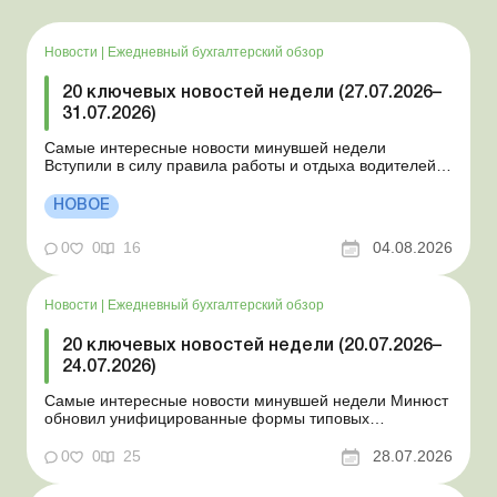
Новости
|
Ежедневный бухгалтерский обзор
20 ключевых новостей недели (27.07.2026–
31.07.2026)
Самые интересные новости минувшей недели
Вступили в силу правила работы и отдыха водителей
Президент подписал законы о мобилизации и военном
положении Для сельхозпредприятий и ФЛП введены
НОВОЕ
новые разовые статистические формы Со 2 августа
изменяется порядок зачисления отдельных периодов
0
0
16
04.08.2026
работы в стр...
Новости
|
Ежедневный бухгалтерский обзор
20 ключевых новостей недели (20.07.2026–
24.07.2026)
Самые интересные новости минувшей недели Минюст
обновил унифицированные формы типовых
документов для юрлиц Минэкономики отозвало
новость о создании координационного центра по
0
0
25
28.07.2026
организации бронирования У работника выявлен
статус «в розыске»: что нужно знать работодателям