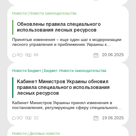
алгоритм действий по передаче земельных участков
под полезащитными лесными полосами в аренду, если
она не желает пойти иным путе...
Новости
|
Новости законодательства
Обновлены правила специального
использования лесных ресурсов
Принятые изменения – еще один шаг к модернизации
лесного управления и приближению Украины к
европейским стандартам устойчивого
природопользования. Кабмин принял изменения к
0
0
66
20.06.2025
постановлениям, регулирующим сферу специального
использования лесных ресурсов. Изменения
разработаны с целью приведения н...
Новости Бюджет
|
Бюджет. Новости законодательства
Кабинет Министров Украины обновил
правила специального использования
лесных ресурсов
Кабинет Министров Украины принял изменения в
постановления, регулирующие сферу специального
использования лесных ресурсов. Изменения
разработаны с целью приведения нормативно-
0
0
32
19.06.2025
правовых актов в соответствие с законами Украины «О
внесении изменений в некоторые законодательные
акты Украины о защит...
Новости
|
Деловые новости