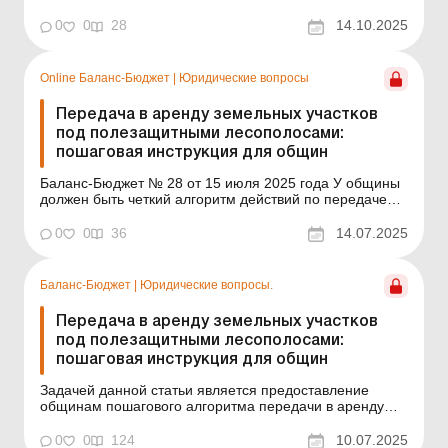
предложениями по усовершенствованию системы
учета древесины – ТТН-лес и ее электронного
0
0
28
14.10.2025
извлечения. Больше по теме: Когда нужно приводить в
ТТН информацию о погрузочно-разгрузочных
операциях? Утвержден пор...
Online Баланс-Бюджет
|
Юридические вопросы
Передача в аренду земельных участков
под полезащитными лесополосами:
пошаговая инструкция для общин
Баланс-Бюджет № 28 от 15 июля 2025 года У общины
должен быть четкий алгоритм действий по передаче
земельных участков под полезащитными лесными
полосами в аренду, если она не желает пойти иным
0
0
36
14.07.2025
путем, например создать собственное коммунальное
предприятие, которому передаст эти участки в
пользование. ...
Баланс-Бюджет
|
Юридические вопросы.
Передача в аренду земельных участков
под полезащитными лесополосами:
пошаговая инструкция для общин
Задачей данной статьи является предоставление
общинам пошагового алгоритма передачи в аренду
земельных участков под полезащитными
лесополосами. У общины должен быть четкий
0
0
124
10.07.2025