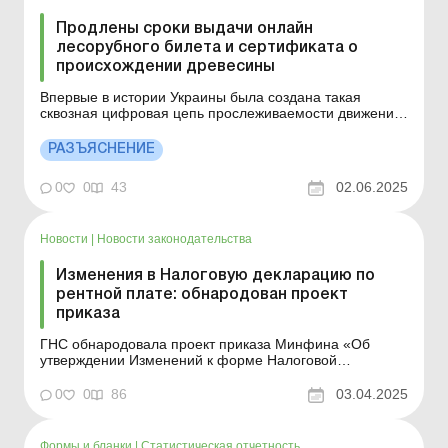
Продлены сроки выдачи онлайн
лесорубного билета и сертификата о
происхождении древесины
Впервые в истории Украины была создана такая
сквозная цифровая цепь прослеживаемости движения
древесины от заготовки к экспорту. Больше по теме:
Учет лесопродукции в бухгалтерии лесохозяйственного
РАЗЪЯСНЕНИЕ
предприятия Правительство продлило срок действия
соответствующего экспериментального проекта – д...
0
0
43
02.06.2025
Новости
|
Новости законодательства
Изменения в Налоговую декларацию по
рентной плате: обнародован проект
приказа
ГНС обнародовала проект приказа Минфина «Об
утверждении Изменений к форме Налоговой
декларации по рентной плате» (далее – проект
приказа). Документ разработан с целью выполнения:
0
0
86
03.04.2025
решения Счетной палаты от 23.11.2023 № 28-1 «О
рассмотрении Отчета о результатах аудита эффек...
Формы и бланки
|
Статистическая отчетность