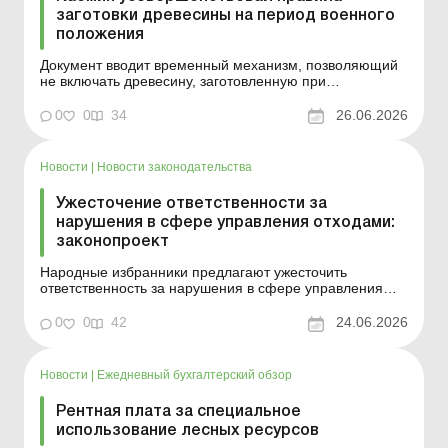
заготовки древесины на период военного
положения
Документ вводит временный механизм, позволяющий
не включать древесину, заготовленную при
проведении санитарных рубок, в лимиты заготовки
древесины от рубок главного пользования в зрелых и
0
0
34
26.06.2026
перестойных насаждениях. Больше по теме:
Раскорчевали сад – получили древесину: как ее
оприходовать? Кабм...
Новости
|
Новости законодательства
Ужесточение ответственности за
нарушения в сфере управления отходами:
законопроект
Народные избранники предлагают ужесточить
ответственность за нарушения в сфере управления
отходами. Что предполагает соответствующий
законопроект – узнайте из этого материала. Больше по
0
0
42
24.06.2026
теме: Законодательство об управлении отходами: что
нужно знать аграриям Как вести учет отходов на
предприя...
Новости
|
Ежедневный бухгалтерский обзор
Рентная плата за специальное
использование лесных ресурсов