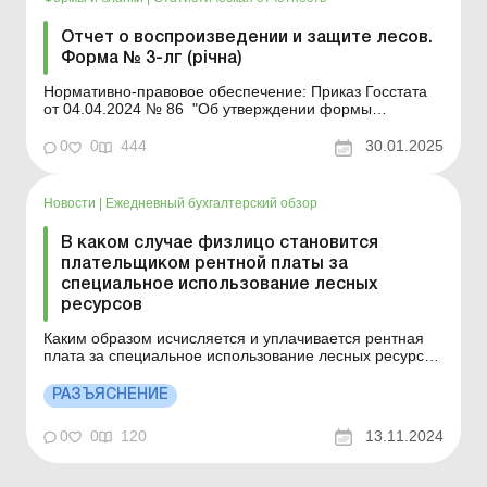
Отчет о воспроизведении и защите лесов.
Форма № 3-лг (річна)
Нормативно-правовое обеспечение: Приказ Госстата
от 04.04.2024 № 86 "Об утверждении формы
государственного статистического наблюдения № 3-лг
(річна) "Отчет о воспроизведении и защите лесов""
0
0
444
30.01.2025
Форма: ...
Новости
|
Ежедневный бухгалтерский обзор
В каком случае физлицо становится
плательщиком рентной платы за
специальное использование лесных
ресурсов
Каким образом исчисляется и уплачивается рентная
плата за специальное использование лесных ресурсов
ФЛ – временным лесопользователем, который не
является СХ, и использует полезные свойства лесов
РАЗЪЯСНЕНИЕ
для культурно-оздоровительных, рекреационных целей
на основании заключенного договора долгосрочного...
0
0
120
13.11.2024