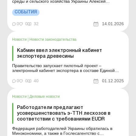
среды и сельского хозяйства Украины Алексей
Соболев. Больше по теме: Учет расходов на
обезлесение земельного участка Одно из достижений
СОБЫТИЯ
первого этапа реформы лесной отрасли –
консолидация активов, запуск цифровой цепочки
0
0
32
14.01.2026
прослеживаемости движ...
Новости
|
Новости законодательства
Кабмин ввел электронный кабинет
экспортера древесины
Правительство запускает пилотный проект –
электронный кабинет экспортера в составе Единой
государственной системы электронного учета
древесины. Больше по теме: Учет расходов на
0
0
40
01.12.2025
обезлесение земельного участка Раскорчевали сад –
получили древесину: как ее оприходовать? Кабмин
приня...
Новости
|
Деловые новости
Работодатели предлагают
усовершенствовать э-ТТН лесхозов в
соответствии с требованиями EUDR
Федерация работодателей Украины обратилась в
Минэкономики, а также в Гослесагентство с