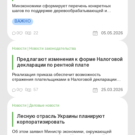
Минэкономики сформирует перечень конкретных
шагов по поддержке деревообрабатывающей и
мебельной отраслей. Речь идет о решениях, которые
должны помочь предприятиям лучше планировать
ВАЖНО
производство, инвестировать в модернизацию,
расширять переработку внутри страны и усиливать
0
0
22
05.05.2026
позиции Украины на внешних ...
Новости
|
Новости законодательства
Предлагают изменения к форме Налоговой
декларации по рентной плате
Реализация приказа обеспечит возможность
отражения плательщиками в Налоговой декларации
доначисленных сумм рентной платы за использование
лесных ресурсов; эффективное администрирование
0
0
57
25.03.2026
контролирующими органами рентной платы;
приведение формы Налоговой декларации в
соответствие с требованиями нормопр...
Новости
|
Деловые новости
Лесную отрасль Украины планируют
корпоратизировать
Об этом заявил Министр экономики, окружающей