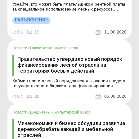
Узнайте, кто может быть плательщиком рентной платы
за специальное использование лесных ресурсов.
Больше по теме: Учет расходов на обезлесение
земельного участка Влияние средств финансовой
РАЗЪЯСНЕНИЕ
поддержки на долю сельхозтоваропроизводства:
адекватная позиция Минфина Управление
0
0
19
11.06.2026
налогообложения юридич...
Новости
|
Новости законодательства
Правительство утвердило новый порядок
финансирования лесной отрасли на
территориях боевых действий
Кабмин принял новый порядок использования средств
государственного бюджета для финансирования
мероприятий по ведению лесного и охотничьего
хозяйства, охране и защите лесов. Больше по теме:
0
0
28
05.06.2026
Учет расходов на обезлесение земельного участка
Влияние средств финансовой поддержки на долю
сельхозтова...
Новости
|
Ежедневный бухгалтерский обзор
Минэкономики и бизнес обсудили развитие
деревообрабатывающей и мебельной
отраслей