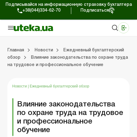
Подписывайся на информационную страховку бухгалтера
+38(044)334-62-70
Подписаться
Медицинские КНП
Online издание «Баланс»
Online издание «Баланс-Агро»
Online библиотека «Баланс»
Портал Баланс-Бюджет
Сервисы Баланс-Бюджет
Мир позитива
Работа с частными предпринимателями
Хозяйственные операции
Юридические консультации
Спецвыпуски для коммерческих предприятий
Блог редакции Uteka-Коммерция
Главная
Новости
Ежедневный бухгалтерский
обзор
Влияние законодательства по охране труда
на трудовое и профессиональное обучение
частными предпринимателями
е операции
е консультации
оммерческих предприятий
кции Uteka-Коммерция
Зарплата и кадры
ВЭД и валютные операции
Учет, налоги и отчетность
Схемы бухгалтерских проводок
Электронный кабинет
Школа бухгалтера
Финансовый аудит
Частный пр
Инструкции для работы
Новости
|
Ежедневный бухгалтерский обзор
Влияние законодательства
по охране труда на трудовое
и профессиональное
обучение