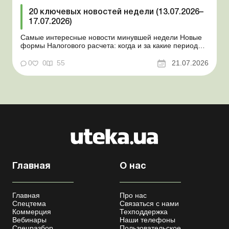
20 ключевых новостей недели (13.07.2026–
17.07.2026)
Самые интересные новости минувшей недели Новые
формы Налогового расчета: когда и за какие периоды
отчитываться Порядок оформления и
переоформления отсрочки от призыва во время
0
0
55
21.07.2026
мобилизации усовершенствован Кабмин создал
Координационный центр по организации
бронирования военнообязанных Верховная Ра...
Главная
О нас
Главная
Про нас
Спецтема
Связаться с нами
Коммерция
Техподдержка
Вебинары
Наши телефоны
Спецразбор
Пользовательское