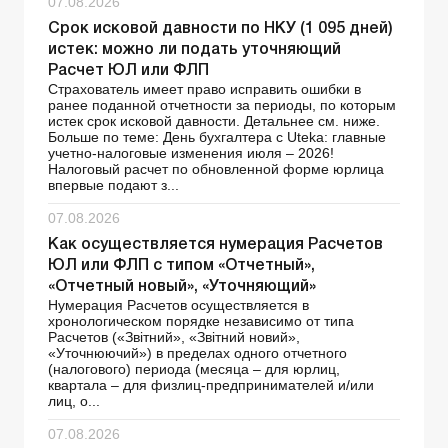
07.08.2026
Срок исковой давности по НКУ (1 095 дней)
истек: можно ли подать уточняющий
Расчет ЮЛ или ФЛП
Страхователь имеет право исправить ошибки в
ранее поданной отчетности за периоды, по которым
истек срок исковой давности. Детальнее см. ниже.
Больше по теме: День бухгалтера с Uteka: главные
учетно-налоговые изменения июля – 2026!
Налоговый расчет по обновленной форме юрлица
впервые подают з...
07.08.2026
Как осуществляется нумерация Расчетов
ЮЛ или ФЛП с типом «Отчетный»,
«Отчетный новый», «Уточняющий»
Нумерация Расчетов осуществляется в
хронологическом порядке независимо от типа
Расчетов («Звітний», «Звітний новий»,
«Уточнюючий») в пределах одного отчетного
(налогового) периода (месяца – для юрлиц,
квартала – для физлиц-предпринимателей и/или
лиц, о...
07.08.2026