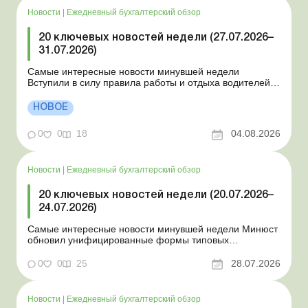
Новости
|
Ежедневный бухгалтерский обзор
20 ключевых новостей недели (27.07.2026–
31.07.2026)
Самые интересные новости минувшей недели
Вступили в силу правила работы и отдыха водителей
Президент подписал законы о мобилизации и военном
положении Для сельхозпредприятий и ФЛП введены
НОВОЕ
новые разовые статистические формы Со 2 августа
изменяется порядок зачисления отдельных периодов
0
0
18
04.08.2026
работы в стр...
Новости
|
Ежедневный бухгалтерский обзор
20 ключевых новостей недели (20.07.2026–
24.07.2026)
Самые интересные новости минувшей недели Минюст
обновил унифицированные формы типовых
документов для юрлиц Минэкономики отозвало
новость о создании координационного центра по
0
0
25
28.07.2026
организации бронирования У работника выявлен
статус «в розыске»: что нужно знать работодателям
Закон о ВПЛ: ка...
Новости
|
Ежедневный бухгалтерский обзор