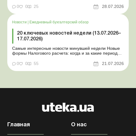
документов для юрлиц Минэкономики отозвало
новость о создании координационного центра по
0
0
25
28.07.2026
организации бронирования У работника выявлен
статус «в розыске»: что нужно знать работодателям
Закон о ВПЛ: ка...
Новости
|
Ежедневный бухгалтерский обзор
20 ключевых новостей недели (13.07.2026–
17.07.2026)
Самые интересные новости минувшей недели Новые
формы Налогового расчета: когда и за какие периоды
отчитываться Порядок оформления и
переоформления отсрочки от призыва во время
0
0
55
21.07.2026
мобилизации усовершенствован Кабмин создал
Координационный центр по организации
бронирования военнообязанных Верховная Ра...
Главная
О нас