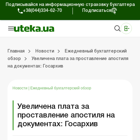
Подписывайся на информационную страховку бухгалтера
+38(044)334-62-70
Подписаться
Медицинские КНП
Online издание «Баланс»
Online издание «Баланс-Агро»
Online библиотека «Баланс»
Портал Баланс-Бюджет
Сервисы Баланс-Бюджет
Мир позитива
Работа с частными предпринимателями
Хозяйственные операции
Юридические консультации
Спецвыпуски для коммерческих предприятий
Блог редакции Uteka-Коммерция
Главная
Новости
Ежедневный бухгалтерский
обзор
Увеличена плата за проставление апостиля
на документах: Госархив
частными предпринимателями
е операции
е консультации
оммерческих предприятий
кции Uteka-Коммерция
Зарплата и кадры
ВЭД и валютные операции
Учет, налоги и отчетность
Схемы бухгалтерских проводок
Электронный кабинет
Школа бухгалтера
Финансовый аудит
Частный пр
Инструкции для работы
Новости
|
Ежедневный бухгалтерский обзор
Увеличена плата за
проставление апостиля на
документах: Госархив