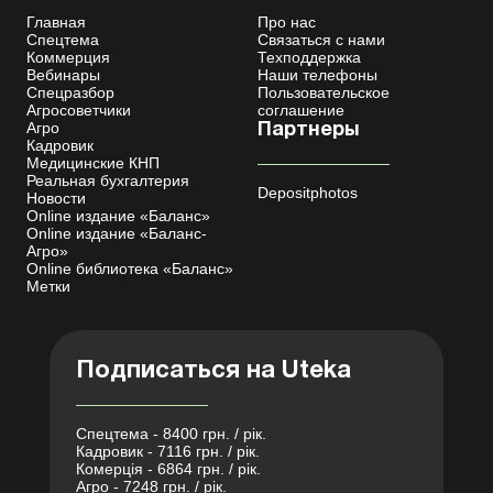
Главная
Про нас
Спецтема
Связаться с нами
Коммерция
Техподдержка
Вебинары
Наши телефоны
Спецразбор
Пользовательское
Агросоветчики
соглашение
Агро
Партнеры
Кадровик
Медицинские КНП
Реальная бухгалтерия
Depositphotos
Новости
Online издание «Баланс»
Online издание «Баланс-
Агро»
Online библиотека «Баланс»
Метки
Подписаться на Uteka
Спецтема - 8400 грн. / рік.
Кадровик - 7116 грн. / рік.
Комерція - 6864 грн. / рік.
Агро - 7248 грн. / рік.