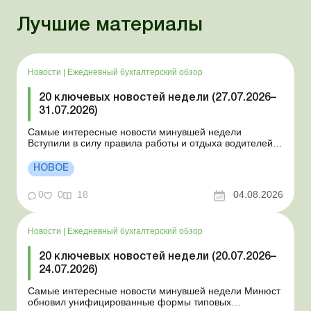
Лучшие материалы
Новости
|
Ежедневный бухгалтерский обзор
20 ключевых новостей недели (27.07.2026–
31.07.2026)
Самые интересные новости минувшей недели
Вступили в силу правила работы и отдыха водителей
Президент подписал законы о мобилизации и военном
положении Для сельхозпредприятий и ФЛП введены
НОВОЕ
новые разовые статистические формы Со 2 августа
изменяется порядок зачисления отдельных периодов
0
0
18
04.08.2026
работы в стр...
Новости
|
Ежедневный бухгалтерский обзор
20 ключевых новостей недели (20.07.2026–
24.07.2026)
Самые интересные новости минувшей недели Минюст
обновил унифицированные формы типовых