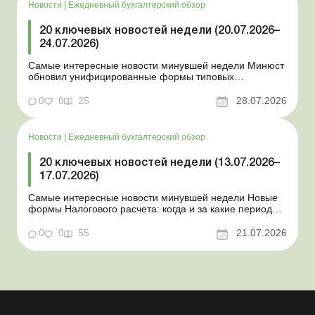
Новости
|
Ежедневный бухгалтерский обзор
20 ключевых новостей недели (20.07.2026–
24.07.2026)
Самые интересные новости минувшей недели Минюст
обновил унифицированные формы типовых
документов для юрлиц Минэкономики отозвало
новость о создании координационного центра по
0
0
25
28.07.2026
организации бронирования У работника выявлен
статус «в розыске»: что нужно знать работодателям
Закон о ВПЛ: ка...
Новости
|
Ежедневный бухгалтерский обзор
20 ключевых новостей недели (13.07.2026–
17.07.2026)
Самые интересные новости минувшей недели Новые
формы Налогового расчета: когда и за какие периоды
отчитываться Порядок оформления и
переоформления отсрочки от призыва во время
0
0
55
21.07.2026
мобилизации усовершенствован Кабмин создал
Координационный центр по организации
бронирования военнообязанных Верховная Ра...