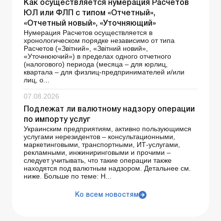
Как осуществляется нумерация Расчетов
ЮЛ или ФЛП с типом «Отчетный»,
«Отчетный новый», «Уточняющий»
Нумерация Расчетов осуществляется в
хронологическом порядке независимо от типа
Расчетов («Звітний», «Звітний новий»,
«Уточнюючий») в пределах одного отчетного
(налогового) периода (месяца – для юрлиц,
квартала – для физлиц-предпринимателей и/или
лиц, о...
07.08.2026
Подлежат ли валютному надзору операции
по импорту услуг
Украинским предприятиям, активно пользующимся
услугами нерезидентов – консультационными,
маркетинговыми, транспортными, ИТ-услугами,
рекламными, инжиниринговыми и прочими –
следует учитывать, что такие операции также
находятся под валютным надзором. Детальнее см.
ниже. Больше по теме: Н...
Ко всем новостям