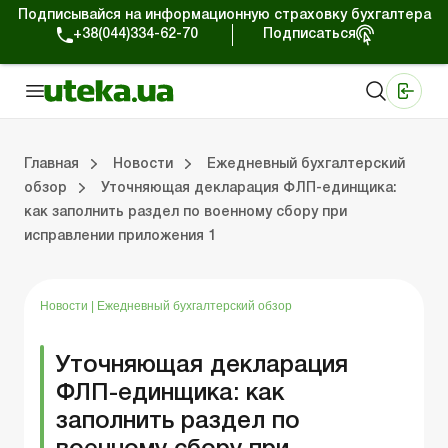
Подписывайся на информационную страховку бухгалтера
+38(044)334-62-70
Подписаться
Медицинские КНП
Online издание «Баланс»
Online издание «Баланс-Агро»
Online библиотека «Баланс»
Портал Баланс-Бюджет
Сервисы Баланс-Бюджет
Мир позитива
Работа с частными предпринимателями
Хозяйственные операции
Юридические консультации
Спецвыпуски для коммерческих предприятий
Блог редакции Uteka-Коммерция
Главная
Новости
Ежедневный бухгалтерский
обзор
Уточняющая декларация ФЛП-единщика:
как заполнить раздел по военному сбору при
частными предпринимателями
е операции
е консультации
оммерческих предприятий
кции Uteka-Коммерция
Зарплата и кадры
ВЭД и валютные операции
Учет, налоги и отчетность
Схемы бухгалтерских проводок
Электронный кабинет
Школа бухгалтера
Финансовый аудит
Частный пр
Инструкции для работы
исправлении приложения 1
Новости
|
Ежедневный бухгалтерский обзор
Уточняющая декларация
ФЛП-единщика: как
заполнить раздел по