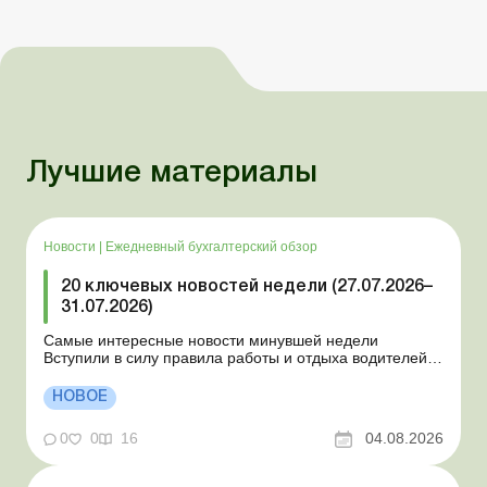
Лучшие материалы
Новости
|
Ежедневный бухгалтерский обзор
20 ключевых новостей недели (27.07.2026–
31.07.2026)
Самые интересные новости минувшей недели
Вступили в силу правила работы и отдыха водителей
Президент подписал законы о мобилизации и военном
положении Для сельхозпредприятий и ФЛП введены
НОВОЕ
новые разовые статистические формы Со 2 августа
изменяется порядок зачисления отдельных периодов
0
0
16
04.08.2026
работы в стр...