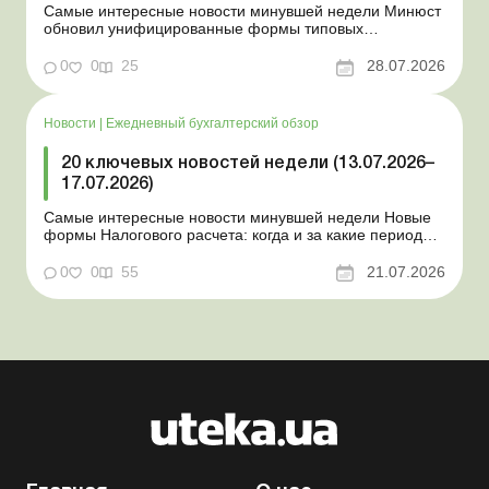
Самые интересные новости минувшей недели Минюст
обновил унифицированные формы типовых
документов для юрлиц Минэкономики отозвало
новость о создании координационного центра по
0
0
25
28.07.2026
организации бронирования У работника выявлен
статус «в розыске»: что нужно знать работодателям
Закон о ВПЛ: ка...
Новости
|
Ежедневный бухгалтерский обзор
20 ключевых новостей недели (13.07.2026–
17.07.2026)
Самые интересные новости минувшей недели Новые
формы Налогового расчета: когда и за какие периоды
отчитываться Порядок оформления и
переоформления отсрочки от призыва во время
0
0
55
21.07.2026
мобилизации усовершенствован Кабмин создал
Координационный центр по организации
бронирования военнообязанных Верховная Ра...