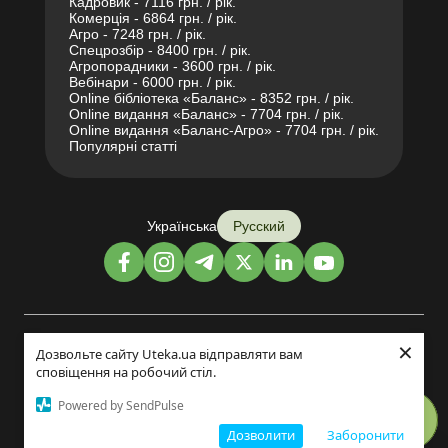
Кадровик - 7116 грн. / рік.
Комерція - 6864 грн. / рік.
Агро - 7248 грн. / рік.
Спецрозбір - 8400 грн. / рік.
Агропорадники - 3600 грн. / рік.
Вебінари - 6000 грн. / рік.
Online бібліотека «Баланс» - 8352 грн. / рік.
Online видання «Баланс» - 7704 грн. / рік.
Online видання «Баланс-Агро» - 7704 грн. / рік.
Популярні статті
Українська
Русский
×
Дизайн и разработка:
Дозвольте сайту Uteka.ua відправляти вам
сповіщення на робочий стіл.
©2014-2026
Powered by SendPulse
Дозволити
Заборонити