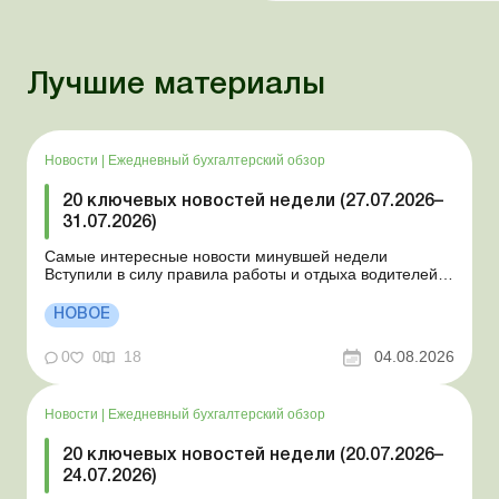
Лучшие материалы
Новости
|
Ежедневный бухгалтерский обзор
20 ключевых новостей недели (27.07.2026–
31.07.2026)
Самые интересные новости минувшей недели
Вступили в силу правила работы и отдыха водителей
Президент подписал законы о мобилизации и военном
положении Для сельхозпредприятий и ФЛП введены
НОВОЕ
новые разовые статистические формы Со 2 августа
изменяется порядок зачисления отдельных периодов
0
0
18
04.08.2026
работы в стр...
Новости
|
Ежедневный бухгалтерский обзор
20 ключевых новостей недели (20.07.2026–
24.07.2026)