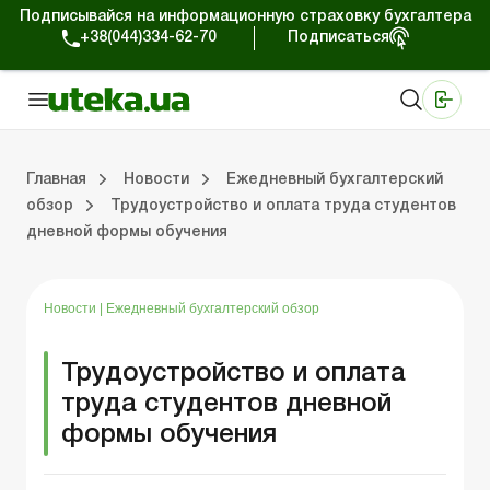
Подписывайся на информационную страховку бухгалтера
+38(044)334-62-70
Подписаться
Медицинские КНП
Online издание «Баланс»
Online издание «Баланс-Агро»
Online библиотека «Баланс»
Портал Баланс-Бюджет
Сервисы Баланс-Бюджет
Мир позитива
Работа с частными предпринимателями
Хозяйственные операции
Юридические консультации
Спецвыпуски для коммерческих предприятий
Блог редакции Uteka-Коммерция
Главная
Новости
Ежедневный бухгалтерский
обзор
Трудоустройство и оплата труда студентов
дневной формы обучения
частными предпринимателями
е операции
е консультации
оммерческих предприятий
кции Uteka-Коммерция
Зарплата и кадры
ВЭД и валютные операции
Учет, налоги и отчетность
Схемы бухгалтерских проводок
Электронный кабинет
Школа бухгалтера
Финансовый аудит
Частный пр
Инструкции для работы
Новости
|
Ежедневный бухгалтерский обзор
Трудоустройство и оплата
труда студентов дневной
формы обучения