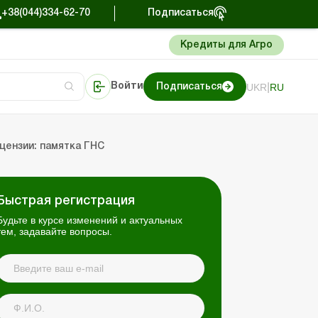
+38(044)334-62-70
Подписаться
Кредиты для Агро
|
UKR
RU
Войти
Подписаться
сто об учете
риниматель
Портал Баланс-Бюджет
цензии: памятка ГНС
Быстрая регистрация
Будьте в курсе изменений и актуальных
тем, задавайте вопросы.