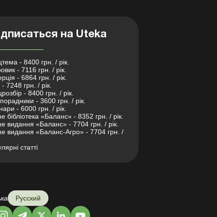
дписаться на Uteka
тема - 8400 грн. / рік.
овик - 7116 грн. / рік.
рція - 6864 грн. / рік.
- 7248 грн. / рік.
розбір - 8400 грн. / рік.
порадники - 3600 грн. / рік.
нари - 6000 грн. / рік.
ne бібліотека «Баланс» - 8352 грн. / рік.
ne видання «Баланс» - 7704 грн. / рік.
ne видання «Баланс-Агро» - 7704 грн. /
лярні статті
ька
Русский