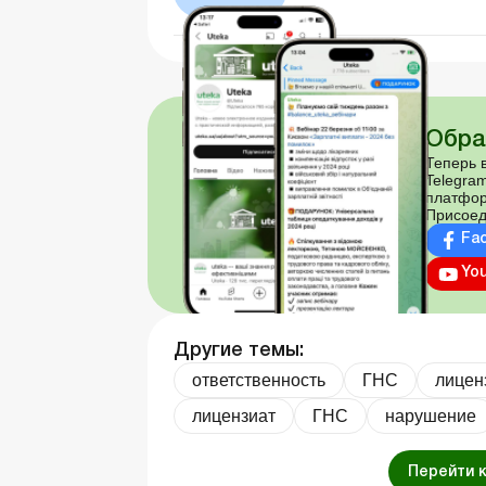
Обра
Теперь в
Telegram
платфор
Присоед
Fa
Yo
Другие темы:
ответственность
ГНС
лицен
лицензиат
ГНС
нарушение
Перейти 