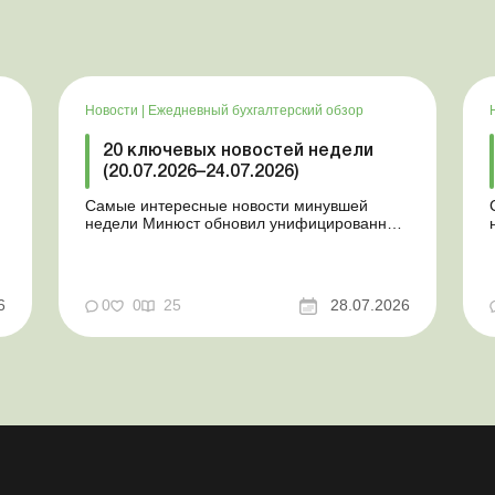
Новости
|
Ежедневный бухгалтерский обзор
20 ключевых новостей недели
(20.07.2026–24.07.2026)
Самые интересные новости минувшей
недели Минюст обновил унифицированные
формы типовых документов для юрлиц
Минэкономики отозвало новость о создании
координационного центра по организации
бронирования У работника выявлен статус
у
6
0
0
25
28.07.2026
«в розыске»: что нужно знать
работодателям Закон о ВПЛ: ка...