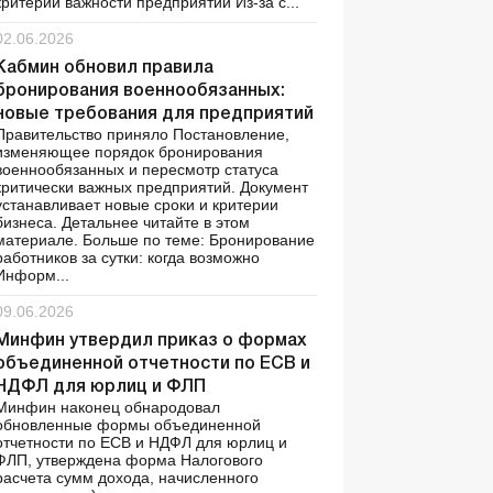
критерии важности предприятий Из-за с...
02.06.2026
Кабмин обновил правила
бронирования военнообязанных:
новые требования для предприятий
Правительство приняло Постановление,
изменяющее порядок бронирования
военнообязанных и пересмотр статуса
критически важных предприятий. Документ
устанавливает новые сроки и критерии
бизнеса. Детальнее читайте в этом
материале. Больше по теме: Бронирование
работников за сутки: когда возможно
Информ...
09.06.2026
Минфин утвердил приказ о формах
объединенной отчетности по ЕСВ и
НДФЛ для юрлиц и ФЛП
Минфин наконец обнародовал
обновленные формы объединенной
отчетности по ЕСВ и НДФЛ для юрлиц и
ФЛП, утверждена форма Налогового
расчета сумм дохода, начисленного