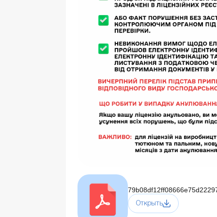
79b08df12ff08666e75d2229
Открыть