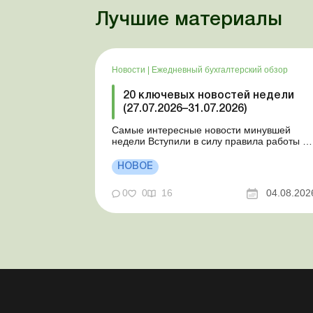
Лучшие материалы
Новости
|
Ежедневный бухгалтерский обзор
20 ключевых новостей недели
(27.07.2026–31.07.2026)
Самые интересные новости минувшей
недели Вступили в силу правила работы и
отдыха водителей Президент подписал
законы о мобилизации и военном
НОВОЕ
положении Для сельхозпредприятий и ФЛП
введены новые разовые статистические
0
0
16
04.08.202
формы Со 2 августа изменяется порядок
зачисления отдельных периодов работы в
стр...