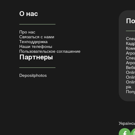
О нас
По
Про нас
Связаться с нами
Спец
Техподдержка
Кадр
Наши телефоны
Коме
Пользовательское соглашение
Агро 
Партнеры
Спец
Агро
Вебі
Onli
Depositphotos
Onli
Onli
рік.
Попу
Українс