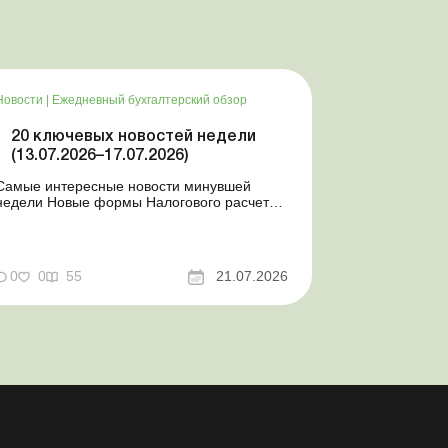
Новости
|
Ежедневный бухгалтерский обзор
20 ключевых новостей недели
(13.07.2026–17.07.2026)
Самые интересные новости минувшей
недели Новые формы Налогового расчета:
когда и за какие периоды отчитываться
Порядок оформления и переоформления
отсрочки от призыва во время мобилизации
совершенствован Кабмин создал
0
0
55
21.07.2026
Координационный центр по организации
бронирования военнообязанных Верховная
Ра...