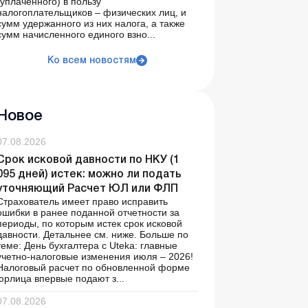
(уплаченного) в пользу
налогоплательщиков – физических лиц, и
сумм удержанного из них налога, а также
сумм начисленного единого взно...
Ко всем новостям
Новое
07.08.2026
Срок исковой давности по НКУ (1
095 дней) истек: можно ли подать
уточняющий Расчет ЮЛ или ФЛП
Страхователь имеет право исправить
ошибки в ранее поданной отчетности за
периоды, по которым истек срок исковой
давности. Детальнее см. ниже. Больше по
теме: День бухгалтера с Uteka: главные
учетно-налоговые изменения июля – 2026!
Налоговый расчет по обновленной форме
юрлица впервые подают з...
07.08.2026