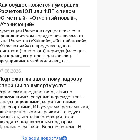
Как осуществляется нумерация
Расчетов ЮЛ или ФЛП с типом
«Отчетный», «Отчетный новый»,
«Уточняющий»
Нумерация Расчетов осуществляется в
хронологическом порядке независимо от
типа Расчетов («Звітний», «Звітний новий»,
«Уточнюючий») в пределах одного
отчетного (налогового) периода (месяца –
для юрлиц, квартала – для физлиц-
предпринимателей и/или лиц, о...
07.08.2026
Подлежат ли валютному надзору
операции по импорту услуг
Украинским предприятиям, активно
пользующимся услугами нерезидентов –
консультационными, маркетинговыми,
транспортными, ИТ-услугами, рекламными,
инжиниринговыми и прочими – следует
учитывать, что такие операции также
находятся под валютным надзором.
Детальнее см. ниже. Больше по теме: Н...
Ко всем новостям