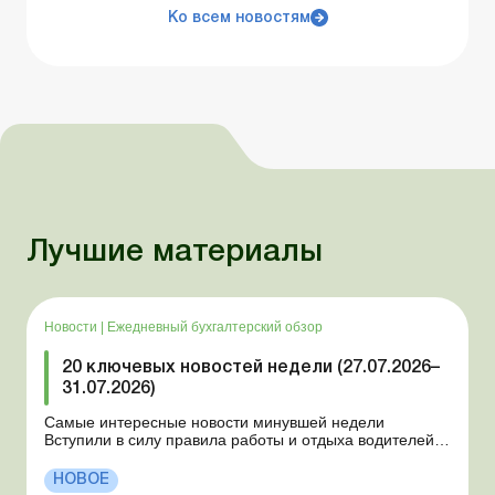
Ко всем новостям
Лучшие материалы
Новости
|
Ежедневный бухгалтерский обзор
20 ключевых новостей недели (27.07.2026–
31.07.2026)
Самые интересные новости минувшей недели
Вступили в силу правила работы и отдыха водителей
Президент подписал законы о мобилизации и военном
положении Для сельхозпредприятий и ФЛП введены
НОВОЕ
новые разовые статистические формы Со 2 августа