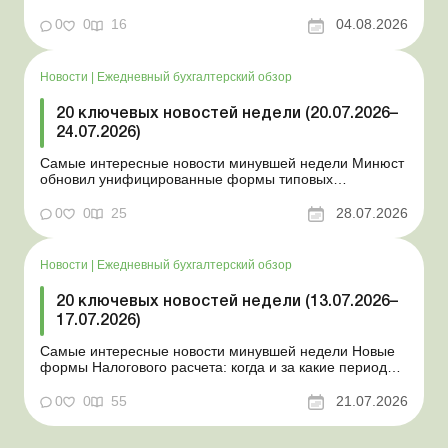
изменяется порядок зачисления отдельных периодов
0
0
16
04.08.2026
работы в стр...
Новости
|
Ежедневный бухгалтерский обзор
20 ключевых новостей недели (20.07.2026–
24.07.2026)
Самые интересные новости минувшей недели Минюст
обновил унифицированные формы типовых
документов для юрлиц Минэкономики отозвало
новость о создании координационного центра по
0
0
25
28.07.2026
организации бронирования У работника выявлен
статус «в розыске»: что нужно знать работодателям
Закон о ВПЛ: ка...
Новости
|
Ежедневный бухгалтерский обзор
20 ключевых новостей недели (13.07.2026–
17.07.2026)
Самые интересные новости минувшей недели Новые
формы Налогового расчета: когда и за какие периоды
отчитываться Порядок оформления и
переоформления отсрочки от призыва во время
0
0
55
21.07.2026
мобилизации усовершенствован Кабмин создал
Координационный центр по организации
бронирования военнообязанных Верховная Ра...