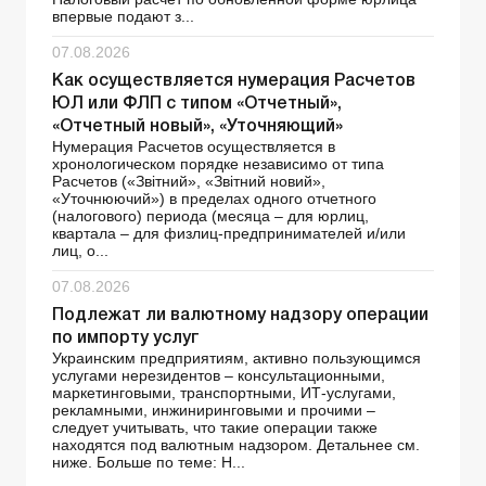
впервые подают з...
07.08.2026
Как осуществляется нумерация Расчетов
ЮЛ или ФЛП с типом «Отчетный»,
«Отчетный новый», «Уточняющий»
Нумерация Расчетов осуществляется в
хронологическом порядке независимо от типа
Расчетов («Звітний», «Звітний новий»,
«Уточнюючий») в пределах одного отчетного
(налогового) периода (месяца – для юрлиц,
квартала – для физлиц-предпринимателей и/или
лиц, о...
07.08.2026
Подлежат ли валютному надзору операции
по импорту услуг
Украинским предприятиям, активно пользующимся
услугами нерезидентов – консультационными,
маркетинговыми, транспортными, ИТ-услугами,
рекламными, инжиниринговыми и прочими –
следует учитывать, что такие операции также
находятся под валютным надзором. Детальнее см.
ниже. Больше по теме: Н...