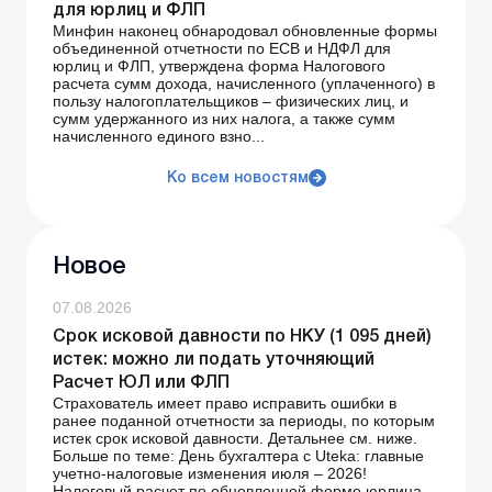
для юрлиц и ФЛП
Минфин наконец обнародовал обновленные формы
объединенной отчетности по ЕСВ и НДФЛ для
юрлиц и ФЛП, утверждена форма Налогового
расчета сумм дохода, начисленного (уплаченного) в
пользу налогоплательщиков – физических лиц, и
сумм удержанного из них налога, а также сумм
начисленного единого взно...
Ко всем новостям
Новое
07.08.2026
Срок исковой давности по НКУ (1 095 дней)
истек: можно ли подать уточняющий
Расчет ЮЛ или ФЛП
Страхователь имеет право исправить ошибки в
ранее поданной отчетности за периоды, по которым
истек срок исковой давности. Детальнее см. ниже.
Больше по теме: День бухгалтера с Uteka: главные
учетно-налоговые изменения июля – 2026!
Налоговый расчет по обновленной форме юрлица