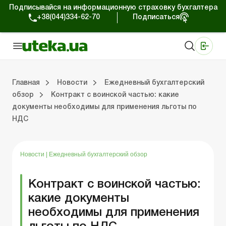
Подписывайся на информационную страховку бухгалтера
+38(044)334-62-70
Подписаться
Медицинские КНП
Online издание «Баланс»
Online издание «Баланс-Агро»
Online библиотека «Баланс»
Портал Баланс-Бюджет
Сервисы Баланс-Бюджет
Мир позитива
Работа с частными предпринимателями
Хозяйственные операции
Юридические консультации
Спецвыпуски для коммерческих предприятий
Блог редакции Uteka-Коммерция
Главная
Новости
Ежедневный бухгалтерский
обзор
Контракт с воинской частью: какие
документы необходимы для применения льготы по
частными предпринимателями
е операции
е консультации
оммерческих предприятий
кции Uteka-Коммерция
Зарплата и кадры
ВЭД и валютные операции
Учет, налоги и отчетность
Схемы бухгалтерских проводок
Электронный кабинет
Школа бухгалтера
Финансовый аудит
Частный пр
Инструкции для работы
НДС
Новости
|
Ежедневный бухгалтерский обзор
Контракт с воинской частью:
какие документы
необходимы для применения