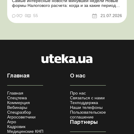
Самые интересные новости минувшей недели Новые
формы Налогового расчета: когда и за какие периоды
отчитываться Порядок оформления и
переоформления отсрочки от призыва во время
0
0
55
21.07.2026
мобилизации усовершенствован Кабмин создал
Координационный центр по организации
бронирования военнообязанных Верховная Ра...
Главная
О нас
Главная
Про нас
Спецтема
Связаться с нами
Коммерция
Техподдержка
Вебинары
Наши телефоны
Спецразбор
Пользовательское
Агросоветчики
соглашение
Агро
Партнеры
Кадровик
Медицинские КНП