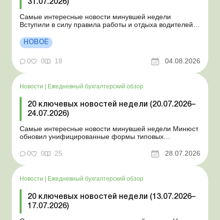
31.07.2026)
Самые интересные новости минувшей недели
Вступили в силу правила работы и отдыха водителей
Президент подписал законы о мобилизации и военном
положении Для сельхозпредприятий и ФЛП введены
НОВОЕ
новые разовые статистические формы Со 2 августа
изменяется порядок зачисления отдельных периодов
0
0
18
04.08.2026
работы в стр...
Новости
|
Ежедневный бухгалтерский обзор
20 ключевых новостей недели (20.07.2026–
24.07.2026)
Самые интересные новости минувшей недели Минюст
обновил унифицированные формы типовых
документов для юрлиц Минэкономики отозвало
новость о создании координационного центра по
0
0
25
28.07.2026
организации бронирования У работника выявлен
статус «в розыске»: что нужно знать работодателям
Закон о ВПЛ: ка...
Новости
|
Ежедневный бухгалтерский обзор
20 ключевых новостей недели (13.07.2026–
17.07.2026)