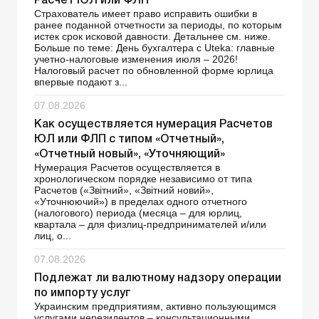
Расчет ЮЛ или ФЛП
Страхователь имеет право исправить ошибки в
ранее поданной отчетности за периоды, по которым
истек срок исковой давности. Детальнее см. ниже.
Больше по теме: День бухгалтера с Uteka: главные
учетно-налоговые изменения июля – 2026!
Налоговый расчет по обновленной форме юрлица
впервые подают з...
07.08.2026
Как осуществляется нумерация Расчетов
ЮЛ или ФЛП с типом «Отчетный»,
«Отчетный новый», «Уточняющий»
Нумерация Расчетов осуществляется в
хронологическом порядке независимо от типа
Расчетов («Звітний», «Звітний новий»,
«Уточнюючий») в пределах одного отчетного
(налогового) периода (месяца – для юрлиц,
квартала – для физлиц-предпринимателей и/или
лиц, о...
07.08.2026
Подлежат ли валютному надзору операции
по импорту услуг
Украинским предприятиям, активно пользующимся
услугами нерезидентов – консультационными,