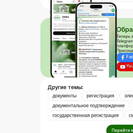
Обра
Теперь в
Telegram
платфор
Присоед
Fa
Yo
Другие темы:
документы
регистрация
эле
документальное подтверждение
государственная регистрация
с
Перейти 