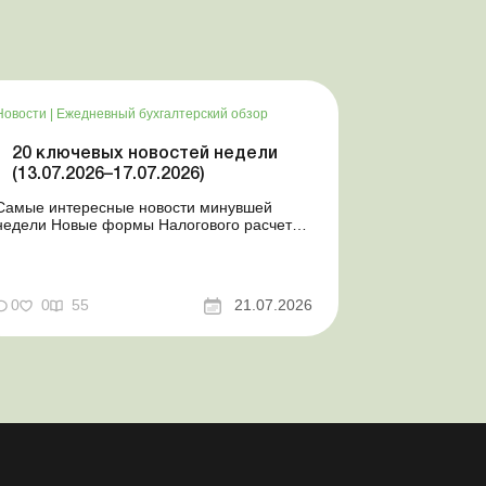
Новости
|
Ежедневный бухгалтерский обзор
20 ключевых новостей недели
(13.07.2026–17.07.2026)
Самые интересные новости минувшей
недели Новые формы Налогового расчета:
когда и за какие периоды отчитываться
Порядок оформления и переоформления
отсрочки от призыва во время мобилизации
совершенствован Кабмин создал
0
0
55
21.07.2026
Координационный центр по организации
бронирования военнообязанных Верховная
Ра...