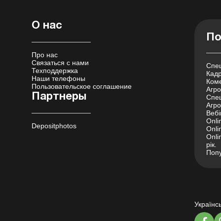
О нас
По
Про нас
Связаться с нами
Спец
Техподдержка
Кадр
Наши телефоны
Коме
Пользовательское соглашение
Агро 
Партнеры
Спец
Агро
Вебі
Onli
Depositphotos
Onli
Onli
рік.
Попу
Українс