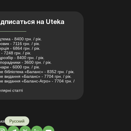
дписаться на Uteka
тема - 8400 грн. / рік.
овик - 7116 грн. / рік.
рція - 6864 грн. / рік.
- 7248 грн. / рік.
розбір - 8400 грн. / рік.
порадники - 3600 грн. / рік.
нари - 6000 грн. / рік.
ne бібліотека «Баланс» - 8352 грн. / рік.
ne видання «Баланс» - 7704 грн. / рік.
ne видання «Баланс-Агро» - 7704 грн. /
лярні статті
ька
Русский