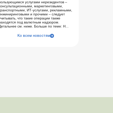
пользующимся услугами нерезидентов –
консультационными, маркетинговыми,
транспортными, ИТ-услугами, рекламными,
инжиниринговыми и прочими – следует
учитывать, что такие операции также
находятся под валютным надзором.
Детальнее см. ниже. Больше по теме: Н...
Ко всем новостям