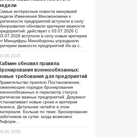
недели
Самые интересные новости минувшей
недели Изменения Минэкономики к
критичности предприятий вступили в силу
Минразвития обновило критерии важности
предприятий: действует с 03.07.2026 С
03.07.2026 вступили в силу новые критерии
от Минцифры Минобороны упразднило
критерии важности предприятий Из-за с...
02.06.2026
Кабмин обновил правила
бронирования военнообязанных:
новые требования для предприятий
Правительство приняло Постановление,
изменяющее порядок бронирования
военнообязанных и пересмотр статуса
критически важных предприятий. Документ
устанавливает новые сроки и критерии
бизнеса. Детальнее читайте в этом
материале. Больше по теме: Бронирование
работников за сутки: когда возможно
Информ...
09.06.2026