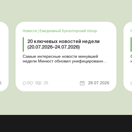
Новости
|
Ежедневный бухгалтерский обзор
20 ключевых новостей недели
(20.07.2026–24.07.2026)
Самые интересные новости минувшей
недели Минюст обновил унифицированные
формы типовых документов для юрлиц
Минэкономики отозвало новость о создании
координационного центра по организации
бронирования У работника выявлен статус
у
6
0
0
25
28.07.2026
«в розыске»: что нужно знать
работодателям Закон о ВПЛ: ка...