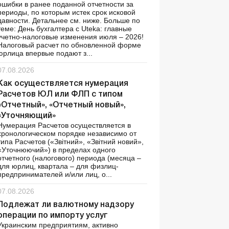
ошибки в ранее поданной отчетности за
периоды, по которым истек срок исковой
давности. Детальнее см. ниже. Больше по
теме: День бухгалтера с Uteka: главные
учетно-налоговые изменения июля – 2026!
Налоговый расчет по обновленной форме
юрлица впервые подают з...
07.08.2026
Как осуществляется нумерация
Расчетов ЮЛ или ФЛП с типом
«Отчетный», «Отчетный новый»,
«Уточняющий»
Нумерация Расчетов осуществляется в
хронологическом порядке независимо от
типа Расчетов («Звітний», «Звітний новий»,
«Уточнюючий») в пределах одного
отчетного (налогового) периода (месяца –
для юрлиц, квартала – для физлиц-
предпринимателей и/или лиц, о...
07.08.2026
Подлежат ли валютному надзору
операции по импорту услуг
Украинским предприятиям, активно