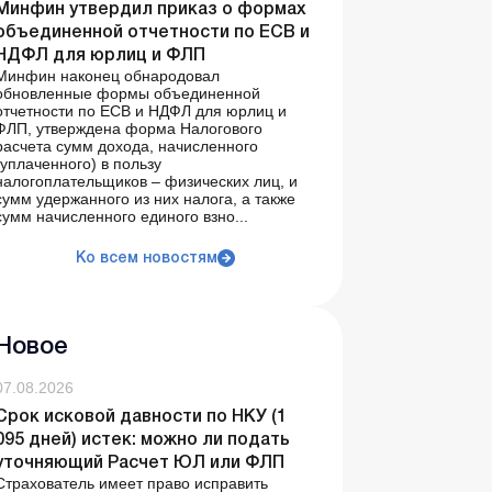
Минфин утвердил приказ о формах
объединенной отчетности по ЕСВ и
НДФЛ для юрлиц и ФЛП
Минфин наконец обнародовал
обновленные формы объединенной
отчетности по ЕСВ и НДФЛ для юрлиц и
ФЛП, утверждена форма Налогового
расчета сумм дохода, начисленного
(уплаченного) в пользу
налогоплательщиков – физических лиц, и
сумм удержанного из них налога, а также
сумм начисленного единого взно...
Ко всем новостям
Новое
07.08.2026
Срок исковой давности по НКУ (1
095 дней) истек: можно ли подать
уточняющий Расчет ЮЛ или ФЛП
Страхователь имеет право исправить