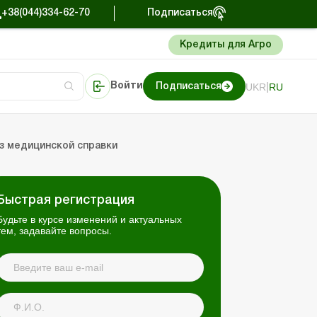
+38(044)334-62-70
Подписаться
Кредиты для Агро
|
UKR
RU
Войти
Подписаться
сто об учете
риниматель
Портал Баланс-Бюджет
ез медицинской справки
Быстрая регистрация
Будьте в курсе изменений и актуальных
тем, задавайте вопросы.