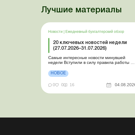
Лучшие материалы
Новости
|
Ежедневный бухгалтерский обзор
20 ключевых новостей недели
(27.07.2026–31.07.2026)
Самые интересные новости минувшей
недели Вступили в силу правила работы и
отдыха водителей Президент подписал
законы о мобилизации и военном
НОВОЕ
положении Для сельхозпредприятий и ФЛП
введены новые разовые статистические
0
0
16
04.08.202
формы Со 2 августа изменяется порядок
зачисления отдельных периодов работы в
стр...