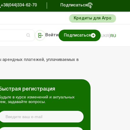
+38(044)334-62-70
Подписаться
Кредиты для Агро
|
UKR
RU
Войти
Подписаться
сто об учете
риниматель
Портал Баланс-Бюджет
 арендных платежей, уплачиваемых в
Быстрая регистрация
Будьте в курсе изменений и актуальных
тем, задавайте вопросы.