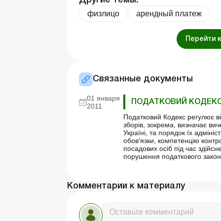
физлицо
арендный платеж
Перейти 
Связанные документы
01 января
ПОДАТКОВИЙ КОДЕКС
2011
Податковий Кодекс регулює ві
зборів, зокрема, визначає вич
Україні, та порядок їх адмініс
обов'язки, компетенцію контр
посадових осіб під час здійсн
порушення податкового закон
Комментарии к материалу