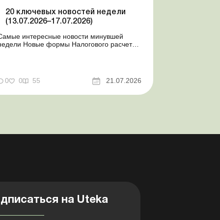
20 ключевых новостей недели
(13.07.2026–17.07.2026)
Самые интересные новости минувшей
недели Новые формы Налогового расчета:
когда и за какие периоды отчитываться
Порядок оформления и переоформления
отсрочки от призыва во время мобилизации
совершенствован Кабмин создал
0
0
55
21.07.2026
Координационный центр по организации
бронирования военнообязанных Верховная
Ра...
дписаться на Uteka