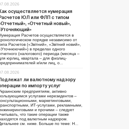
07.08.2026
Как осуществляется нумерация
Расчетов ЮЛ или ФЛП с типом
«Отчетный», «Отчетный новый»,
«Уточняющий»
Нумерация Расчетов осуществляется в
хронологическом порядке независимо от
типа Расчетов («Звітний», «Звітний новий»,
«Уточнюючий») в пределах одного
отчетного (налогового) периода (месяца –
для юрлиц, квартала – для физлиц-
предпринимателей и/или лиц, о...
07.08.2026
Подлежат ли валютному надзору
операции по импорту услуг
Украинским предприятиям, активно
пользующимся услугами нерезидентов –
консультационными, маркетинговыми,
транспортными, ИТ-услугами, рекламными,
инжиниринговыми и прочими – следует
учитывать, что такие операции также
находятся под валютным надзором.
Детальнее см. ниже. Больше по теме: Н...