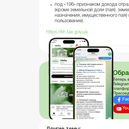
под «196» признаком дохода отр
(кроме земельной доли (пая), зем
назначения, имущественного пая) 
пользование).
https://kh.tax.gov.ua
Обра
Теперь в
Telegram
платфор
Присоед
Fa
Yo
Другие темы: