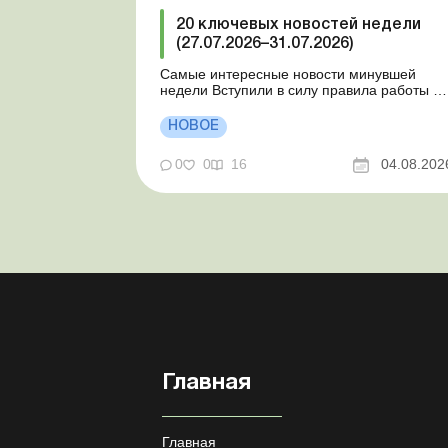
20 ключевых новостей недели
(27.07.2026–31.07.2026)
Самые интересные новости минувшей
недели Вступили в силу правила работы и
отдыха водителей Президент подписал
законы о мобилизации и военном
НОВОЕ
положении Для сельхозпредприятий и ФЛП
введены новые разовые статистические
0
0
16
04.08.202
формы Со 2 августа изменяется порядок
зачисления отдельных периодов работы в
стр...
Главная
Главная