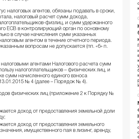
ус налоговых агентов, обязаны подавать в сроки,
ртала, налоговый расчет сумм дохода,
 налогоплательщиков-физлиц, и сумм удержанного
ного ЕСВ в контролирующий орган по основному
олько в случае начисления сумм указанных
алоговым агентом в течение отчетного периода.
казанным вопросам не допускается (пп. «б» п.
 налоговыми агентами Налогового расчета сумм
 пользу налогоплательщиков – физических лиц, и
кже сумм начисленного единого взноса
.01.2015 № 4 (далее – Порядок № 4).
одов физических лиц (приложение 2 к Порядку №
жается доход от предоставления земельной доли
ду;
жается доход от предоставления земельного
значения, имущественного пая в лизинг, аренду,