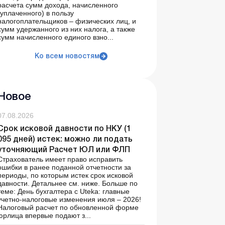
расчета сумм дохода, начисленного
(уплаченного) в пользу
налогоплательщиков – физических лиц, и
сумм удержанного из них налога, а также
сумм начисленного единого взно...
Ко всем новостям
Новое
07.08.2026
Срок исковой давности по НКУ (1
095 дней) истек: можно ли подать
уточняющий Расчет ЮЛ или ФЛП
Страхователь имеет право исправить
ошибки в ранее поданной отчетности за
периоды, по которым истек срок исковой
давности. Детальнее см. ниже. Больше по
теме: День бухгалтера с Uteka: главные
учетно-налоговые изменения июля – 2026!
Налоговый расчет по обновленной форме
юрлица впервые подают з...