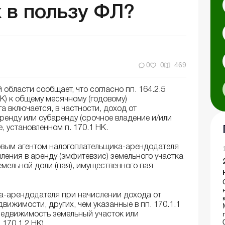
 в пользу ФЛ?
0
0
469
 области сообщает, что согласно пп. 164.2.5
НК) к общему месячному (годовому)
 включается, в частности, доход от
ренду или субаренду (срочное владение и/или
, установленном п. 170.1 НК.
оговым агентом налогоплательщика-арендодателя
ления в аренду (эмфитевзис) земельного участка
емельной доли (пая), имущественного пая
а-арендодателя при начислении дохода от
вижимости, других, чем указанные в пп. 170.1.1
недвижимость земельный участок или
170.1.2 НК).