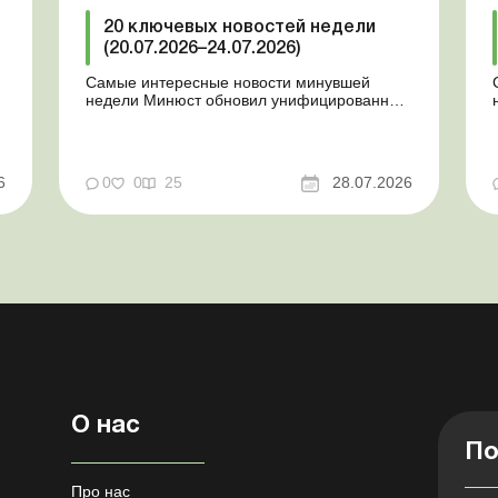
20 ключевых новостей недели
(20.07.2026–24.07.2026)
Самые интересные новости минувшей
недели Минюст обновил унифицированные
формы типовых документов для юрлиц
Минэкономики отозвало новость о создании
координационного центра по организации
бронирования У работника выявлен статус
у
6
0
0
25
28.07.2026
«в розыске»: что нужно знать
работодателям Закон о ВПЛ: ка...
О нас
По
Про нас