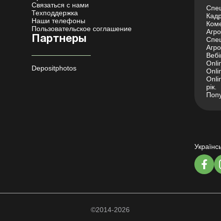
Связаться с нами
Спец
Техподдержка
Кадр
Наши телефоны
Коме
Пользовательское соглашение
Агро 
Партнеры
Спец
Агро
Вебі
Onli
Depositphotos
Onli
Onli
рік.
Попу
Українс
©2014-2026