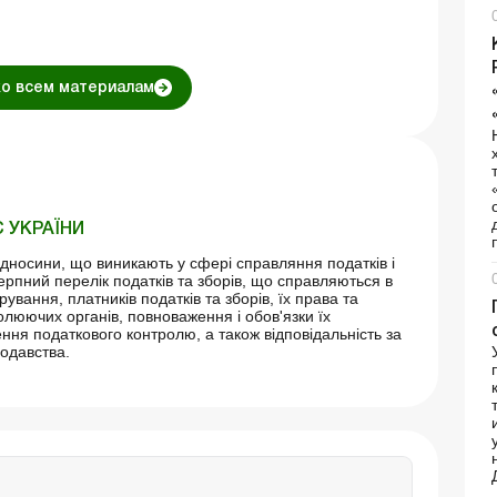
ко всем материалам
 УКРАЇНИ
дносини, що виникають у сфері справляння податків і
ерпний перелік податків та зборів, що справляються в
трування, платників податків та зборів, їх права та
олюючих органів, повноваження і обов'язки їх
ення податкового контролю, а також відповідальність за
одавства.