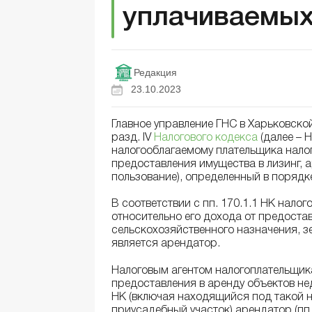
уплачиваемых
Редакция
23.10.2023
Главное управление ГНС в Харьковской
разд. IV
Налогового кодекса
(далее – 
налогооблагаемому плательщика налога
предоставления имущества в лизинг, а
пользование), определенный в порядке
В соответствии с пп. 170.1.1 НК нал
относительно его дохода от предостав
сельскохозяйственного назначения, з
является арендатор.
Налоговым агентом налогоплательщик
предоставления в аренду объектов нед
НК (включая находящийся под такой 
приусадебный участок) арендатор (пп. 