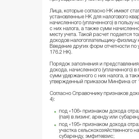
Лица, которые согласно НК имеют стат
установленные НК для налогового ква
начисленного (уплаченного) в пользу
с них налога, а также сумм начислен
месту учета. Такой расчет подается т
доходов налогоплательщику-физлицу н
Введение других форм отчетности по у
176.2 НК).
Порядок заполнения и представления
дохода, начисленного (уплаченного) в
сумм удержанного с них налога, а та
утвержденный приказом Минфина от 13
Согласно Справочнику признаков дох
4):
под «106» признаком дохода отра
(пая) в лизинг, аренду или субарен
под «195» признаком дохода отра
участка сельскохозяйственного на
субаренду, эмфитевзис;