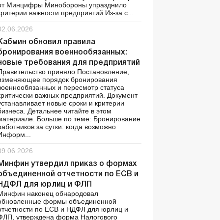
от Минцифры Минобороны упразднило
критерии важности предприятий Из-за с...
02.06.2026
Кабмин обновил правила
бронирования военнообязанных:
новые требования для предприятий
Правительство приняло Постановление,
изменяющее порядок бронирования
военнообязанных и пересмотр статуса
критически важных предприятий. Документ
устанавливает новые сроки и критерии
бизнеса. Детальнее читайте в этом
материале. Больше по теме: Бронирование
работников за сутки: когда возможно
Информ...
09.06.2026
Минфин утвердил приказ о формах
объединенной отчетности по ЕСВ и
НДФЛ для юрлиц и ФЛП
Минфин наконец обнародовал
обновленные формы объединенной
отчетности по ЕСВ и НДФЛ для юрлиц и
ФЛП, утверждена форма Налогового