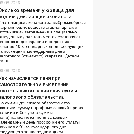
06.08.2026
Сколько времени у юрлица для
подачи декларации эконалога
Плательщики эконалога за выбросы/сбросы
загрязняющих веществ стационарными
источниками загрязнения в специально
отведенных для этого местах составляют
налоговые декларации и подают их в
течение 40 календарных дней, следующих
за последним календарным днем
налогового (отчетного) квартала. Детали
см. н...
06.08.2026
Как начисляется пеня при
самостоятельном выявлении
плательщиком занижения суммы
налогового обязательства
На суммы денежного обязательства
(включая сумму штрафных санкций при их
наличии и без учета суммы
пени) начисляется пеня за каждый
календарный день просрочки его уплаты,
начиная с 91-го календарного дня,
следующего за последним днем