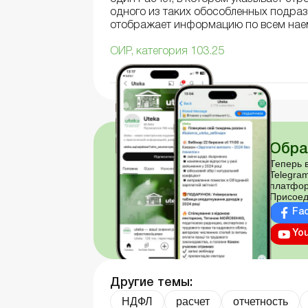
одного из таких обособленных подраз
отображает информацию по всем нае
ОИР, категория 103.25
Обра
Теперь в
Telegram
платфор
Присоед
Fa
Yo
Другие темы:
НДФЛ
расчет
отчетность