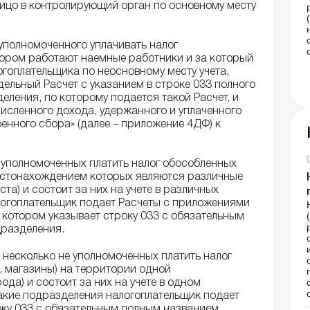
ицо в контролирующий орган по основному месту
 уполномоченного уплачивать налог
тором работают наемные работники и за который
логоплательщика по неосновному месту учета,
дельный Расчет с указанием в строке 033 полного
ления, по которому подается такой Расчет, и
исленного дохода, удержанного и уплаченного
енного сбора» (далее – приложение 4ДФ) к
 уполномоченных платить налог обособленных
местонахождением которых являются различные
а) и состоит за них на учете в различных
логоплательщик подает Расчеты с приложениями
 котором указывает строку 033 с обязательным
разделения.
 несколько не уполномоченных платить налог
, магазины) на территории одной
да) и состоит за них на учете в одном
такие подразделения налогоплательщик подает
року 033 с обязательным полным названием