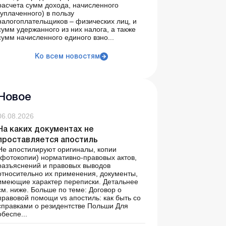
расчета сумм дохода, начисленного
(уплаченного) в пользу
налогоплательщиков – физических лиц, и
сумм удержанного из них налога, а также
сумм начисленного единого взно...
Ко всем новостям
Новое
06.08.2026
На каких документах не
проставляется апостиль
Не апостилируют оригиналы, копии
(фотокопии) нормативно-правовых актов,
разъяснений и правовых выводов
относительно их применения, документы,
имеющие характер переписки. Детальнее
см. ниже. Больше по теме: Договор о
правовой помощи vs апостиль: как быть со
справками о резидентстве Польши Для
обеспе...