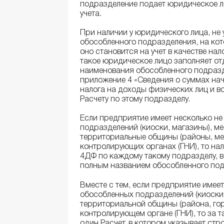
подразделение подает юридическое л
учета.
При наличии у юридического лица, не
обособленного подразделения, на ко
оно становится на учет в качестве на
такое юридическое лицо заполняет от
наименования обособленного подразде
приложение 4 «Сведения о суммах нач
налога на доходы физических лиц и во
Расчету по этому подразделу.
Если предприятие имеет несколько не
подразделений (киоски, магазины), 
территориальные общины (районы, мест
контролирующих органах (ГНИ), то на
4ДФ по каждому такому подразделу, в
полным названием обособленного под
Вместе с тем, если предприятие имеет
обособленных подразделений (киоски
территориальной общины (района, горо
контролирующем органе (ГНИ), то за 
один Расчет, в котором указывает ст