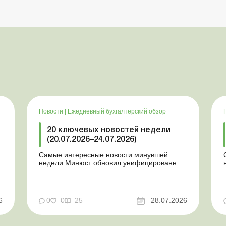
Новости
|
Ежедневный бухгалтерский обзор
20 ключевых новостей недели
(20.07.2026–24.07.2026)
Самые интересные новости минувшей
недели Минюст обновил унифицированные
формы типовых документов для юрлиц
Минэкономики отозвало новость о создании
координационного центра по организации
бронирования У работника выявлен статус
у
6
0
0
25
28.07.2026
«в розыске»: что нужно знать
работодателям Закон о ВПЛ: ка...