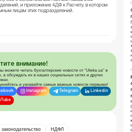
делений, и приложение 4ДФ к Расчету, в котором
мным лицам этих подразделений.
тите внимание!
ы можете читать бухгалтерские новости от “Uteka.ua” в
, а обсуждать их в наших социальных сетях и других
мах.
иняйтесь и узнавайте самые важные новости первыми!
cebook
Instagram
Telegram
Linkedin
uTube
законодательство
НДФЛ