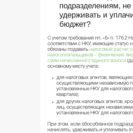
подразделениям, не
удерживать и уплач
бюджет?
С учетом требований пп. «б» п. 176.2 
соответствии с НКУ, имеющие статус н
обязаны подавать
налоговый расчет с
налогоплательщиков – физических лиц,
сумм начисленного единого взноса
(да
основному месту учета:
для налоговых агентов, являющи
осуществляющими независимую пр
установленные НКУ для налогового
квартала);
для других налоговых агентов, кр
лиц, осуществляющих независимую
установленные НКУ для налоговог
При этом, если обособленное подраз
начислять, удерживать и уплачивать (