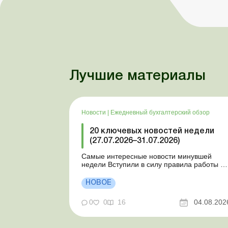
Лучшие материалы
Новости
|
Ежедневный бухгалтерский обзор
20 ключевых новостей недели
(27.07.2026–31.07.2026)
Самые интересные новости минувшей
недели Вступили в силу правила работы и
отдыха водителей Президент подписал
законы о мобилизации и военном
НОВОЕ
положении Для сельхозпредприятий и ФЛП
введены новые разовые статистические
0
0
16
04.08.202
формы Со 2 августа изменяется порядок
зачисления отдельных периодов работы в
стр...