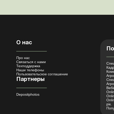
О нас
По
Про нас
Связаться с нами
Спец
Техподдержка
Кадр
Наши телефоны
Коме
Пользовательское соглашение
Агро 
Партнеры
Спец
Агро
Вебі
Onli
Depositphotos
Onli
Onli
рік.
Попу