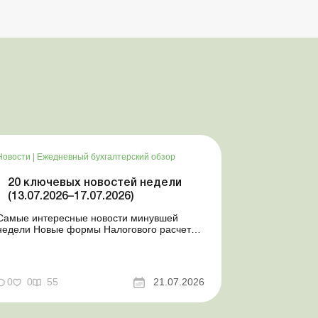
Новости
|
Ежедневный бухгалтерский обзор
20 ключевых новостей недели
(13.07.2026–17.07.2026)
Самые интересные новости минувшей
недели Новые формы Налогового расчета:
когда и за какие периоды отчитываться
Порядок оформления и переоформления
отсрочки от призыва во время мобилизации
совершенствован Кабмин создал
0
0
55
21.07.2026
Координационный центр по организации
бронирования военнообязанных Верховная
Ра...