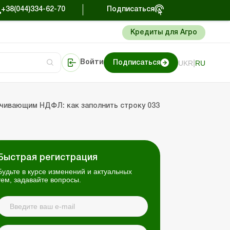
+38(044)334-62-70
Подписаться
Кредиты для Агро
|
UKR
RU
Войти
Подписаться
сто об учете
риниматель
Портал Баланс-Бюджет
чивающим НДФЛ: как заполнить строку 033
Быстрая регистрация
Будьте в курсе изменений и актуальных
тем, задавайте вопросы.