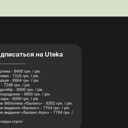
дписаться на Uteka
тема - 8400 грн. / рік.
овик - 7116 грн. / рік.
рція - 6864 грн. / рік.
- 7248 грн. / рік.
розбір - 8400 грн. / рік.
порадники - 3600 грн. / рік.
нари - 6000 грн. / рік.
ne бібліотека «Баланс» - 8352 грн. / рік.
ne видання «Баланс» - 7704 грн. / рік.
ne видання «Баланс-Агро» - 7704 грн. /
лярні статті