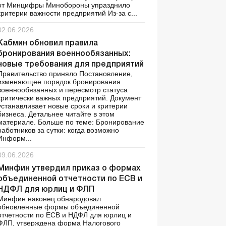
от Минцифры Минобороны упразднило
критерии важности предприятий Из-за с...
02.06.2026
Кабмин обновил правила
бронирования военнообязанных:
новые требования для предприятий
Правительство приняло Постановление,
изменяющее порядок бронирования
военнообязанных и пересмотр статуса
критически важных предприятий. Документ
устанавливает новые сроки и критерии
бизнеса. Детальнее читайте в этом
материале. Больше по теме: Бронирование
работников за сутки: когда возможно
Информ...
09.06.2026
Минфин утвердил приказ о формах
объединенной отчетности по ЕСВ и
НДФЛ для юрлиц и ФЛП
Минфин наконец обнародовал
обновленные формы объединенной
отчетности по ЕСВ и НДФЛ для юрлиц и
ФЛП, утверждена форма Налогового