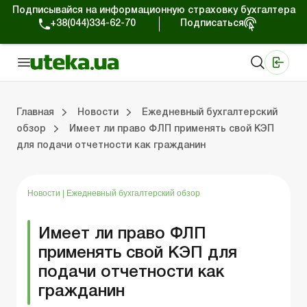
Подписывайся на информационную страховку бухгалтера
+38(044)334-62-70
Подписаться
Медицинские КНП
Online издание «Баланс»
Online издание «Баланс-Агро»
Online библиотека «Баланс»
Портал Баланс-Бюджет
Сервисы Баланс-Бюджет
Мир позитива
Работа с частными предпринимателями
Хозяйственные операции
Юридические консультации
Спецвыпуски для коммерческих предприятий
Блог редакции Uteka-Коммерция
Главная
Новости
Ежедневный бухгалтерский
обзор
Имеет ли право ФЛП применять свой КЭП
для подачи отчетности как гражданин
частными предпринимателями
е операции
е консультации
оммерческих предприятий
кции Uteka-Коммерция
Зарплата и кадры
ВЭД и валютные операции
Учет, налоги и отчетность
Схемы бухгалтерских проводок
Электронный кабинет
Школа бухгалтера
Финансовый аудит
Частный пр
Инструкции для работы
Новости
|
Ежедневный бухгалтерский обзор
Имеет ли право ФЛП
применять свой КЭП для
подачи отчетности как
гражданин