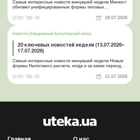
Самые интересные новости минувшей недели Минюст
обновил унифицированные формы типовых
документов для юрлиц Минэкономики отозвало
новость о создании координационного центра по
0
0
25
28.07.2026
организации бронирования У работника выявлен
статус «в розыске»: что нужно знать работодателям
Закон о ВПЛ: ка...
Новости
|
Ежедневный бухгалтерский обзор
20 ключевых новостей недели (13.07.2026–
17.07.2026)
Самые интересные новости минувшей недели Новые
формы Налогового расчета: когда и за какие периоды
отчитываться Порядок оформления и
переоформления отсрочки от призыва во время
0
0
55
21.07.2026
мобилизации усовершенствован Кабмин создал
Координационный центр по организации
бронирования военнообязанных Верховная Ра...
Главная
О нас