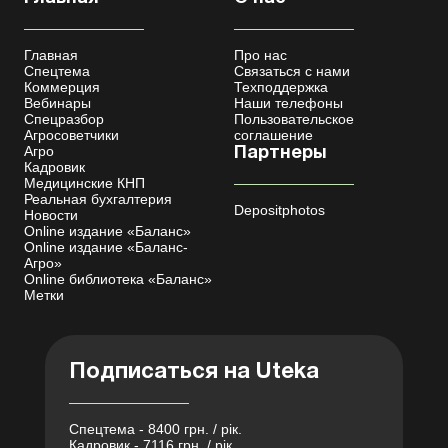
Главная
Про нас
Спецтема
Связаться с нами
Коммерция
Техподдержка
Вебинары
Наши телефоны
Спецразбор
Пользовательское
Агросоветчики
соглашение
Агро
Партнеры
Кадровик
Медицинские КНП
Реальная бухгалтерия
Depositphotos
Новости
Online издание «Баланс»
Online издание «Баланс-
Агро»
Online библиотека «Баланс»
Метки
Подписаться на Uteka
Спецтема - 8400 грн. / рік.
Кадровик - 7116 грн. / рік.