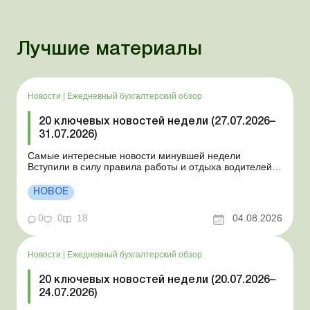
Лучшие материалы
Новости
|
Ежедневный бухгалтерский обзор
20 ключевых новостей недели (27.07.2026–
31.07.2026)
Самые интересные новости минувшей недели
Вступили в силу правила работы и отдыха водителей
Президент подписал законы о мобилизации и военном
положении Для сельхозпредприятий и ФЛП введены
НОВОЕ
новые разовые статистические формы Со 2 августа
изменяется порядок зачисления отдельных периодов
0
0
18
04.08.2026
работы в стр...
Новости
|
Ежедневный бухгалтерский обзор
20 ключевых новостей недели (20.07.2026–
24.07.2026)