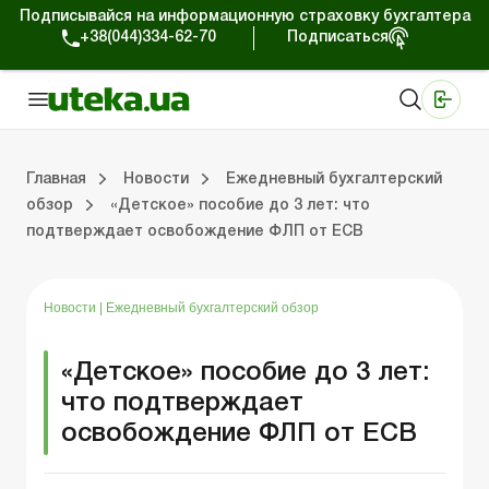
Подписывайся на информационную страховку бухгалтера
+38(044)334-62-70
Подписаться
Медицинские КНП
Online издание «Баланс»
Online издание «Баланс-Агро»
Online библиотека «Баланс»
Портал Баланс-Бюджет
Сервисы Баланс-Бюджет
Мир позитива
Работа с частными предпринимателями
Хозяйственные операции
Юридические консультации
Спецвыпуски для коммерческих предприятий
Блог редакции Uteka-Коммерция
Главная
Новости
Ежедневный бухгалтерский
обзор
«Детское» пособие до 3 лет: что
подтверждает освобождение ФЛП от ЕСВ
частными предпринимателями
е операции
е консультации
оммерческих предприятий
кции Uteka-Коммерция
Зарплата и кадры
ВЭД и валютные операции
Учет, налоги и отчетность
Схемы бухгалтерских проводок
Электронный кабинет
Школа бухгалтера
Финансовый аудит
Частный пр
Инструкции для работы
Новости
|
Ежедневный бухгалтерский обзор
«Детское» пособие до 3 лет:
что подтверждает
освобождение ФЛП от ЕСВ