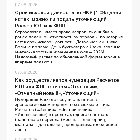
07.08.2026
Срок исковой давности по НКУ (1 095 дней)
истек: можно ли подать уточняющий
Расчет ЮЛ или ФЛП
Страхователь имеет право исправить ошибки в
ранее поданной отчетности за периоды, по которым
истек срок исковой давности. Детальнее см. ниже.
Больше по теме: День бухгалтера с Uteka: главные
учетно-налоговые изменения июля – 2026!
Налоговый расчет по обновленной форме юрлица
впервые подают з...
07.08.2026
Как осуществляется нумерация Расчетов
ЮЛ или ФЛП с типом «Отчетный»,
«Отчетный новый», «Уточняющий»
Нумерация Расчетов осуществляется в
хронологическом порядке независимо от типа
Расчетов («Звітний», «Звітний новий»,
«Уточнюючий») в пределах одного отчетного
(налогового) периода (месяца – для юрлиц,
квартала – для физлиц-предпринимателей и/или
лиц, о...
07.08.2026