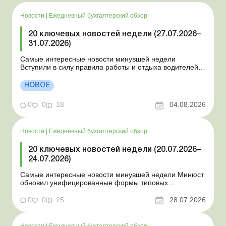
Новости
|
Ежедневный бухгалтерский обзор
20 ключевых новостей недели (27.07.2026–
31.07.2026)
Самые интересные новости минувшей недели
Вступили в силу правила работы и отдыха водителей
Президент подписал законы о мобилизации и военном
положении Для сельхозпредприятий и ФЛП введены
НОВОЕ
новые разовые статистические формы Со 2 августа
изменяется порядок зачисления отдельных периодов
0
0
18
04.08.2026
работы в стр...
Новости
|
Ежедневный бухгалтерский обзор
20 ключевых новостей недели (20.07.2026–
24.07.2026)
Самые интересные новости минувшей недели Минюст
обновил унифицированные формы типовых
документов для юрлиц Минэкономики отозвало
новость о создании координационного центра по
0
0
25
28.07.2026
организации бронирования У работника выявлен
статус «в розыске»: что нужно знать работодателям
Закон о ВПЛ: ка...
Новости
|
Ежедневный бухгалтерский обзор