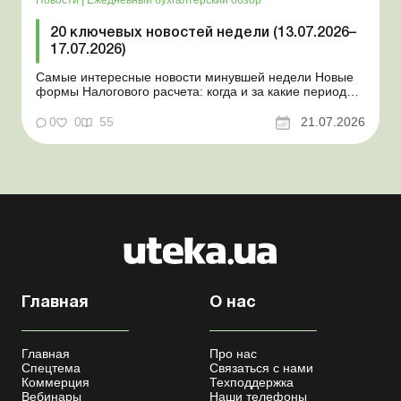
20 ключевых новостей недели (13.07.2026–
17.07.2026)
Самые интересные новости минувшей недели Новые
формы Налогового расчета: когда и за какие периоды
отчитываться Порядок оформления и
переоформления отсрочки от призыва во время
0
0
55
21.07.2026
мобилизации усовершенствован Кабмин создал
Координационный центр по организации
бронирования военнообязанных Верховная Ра...
Главная
О нас
Главная
Про нас
Спецтема
Связаться с нами
Коммерция
Техподдержка
Вебинары
Наши телефоны