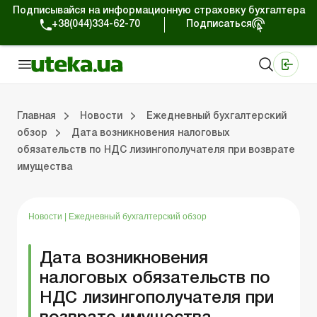
Подписывайся на информационную страховку бухгалтера
+38(044)334-62-70
Подписаться
Медицинские КНП
Online издание «Баланс»
Online издание «Баланс-Агро»
Online библиотека «Баланс»
Портал Баланс-Бюджет
Сервисы Баланс-Бюджет
Мир позитива
Работа с частными предпринимателями
Хозяйственные операции
Юридические консультации
Спецвыпуски для коммерческих предприятий
Блог редакции Uteka-Коммерция
Главная
Новости
Ежедневный бухгалтерский
обзор
Дата возникновения налоговых
обязательств по НДС лизингополучателя при возврате
частными предпринимателями
е операции
е консультации
оммерческих предприятий
кции Uteka-Коммерция
Зарплата и кадры
ВЭД и валютные операции
Учет, налоги и отчетность
Схемы бухгалтерских проводок
Электронный кабинет
Школа бухгалтера
Финансовый аудит
Частный пр
Инструкции для работы
имущества
Новости
|
Ежедневный бухгалтерский обзор
Дата возникновения
налоговых обязательств по
НДС лизингополучателя при