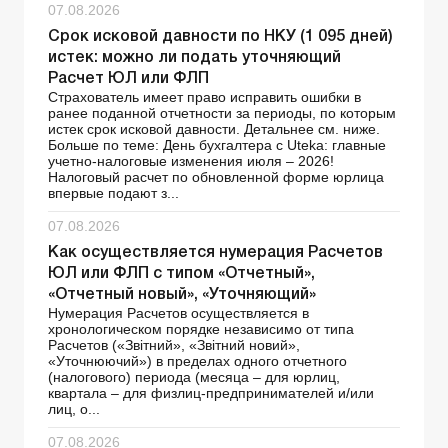
07.08.2026
Срок исковой давности по НКУ (1 095 дней)
истек: можно ли подать уточняющий
Расчет ЮЛ или ФЛП
Страхователь имеет право исправить ошибки в
ранее поданной отчетности за периоды, по которым
истек срок исковой давности. Детальнее см. ниже.
Больше по теме: День бухгалтера с Uteka: главные
учетно-налоговые изменения июля – 2026!
Налоговый расчет по обновленной форме юрлица
впервые подают з...
07.08.2026
Как осуществляется нумерация Расчетов
ЮЛ или ФЛП с типом «Отчетный»,
«Отчетный новый», «Уточняющий»
Нумерация Расчетов осуществляется в
хронологическом порядке независимо от типа
Расчетов («Звітний», «Звітний новий»,
«Уточнюючий») в пределах одного отчетного
(налогового) периода (месяца – для юрлиц,
квартала – для физлиц-предпринимателей и/или
лиц, о...
07.08.2026