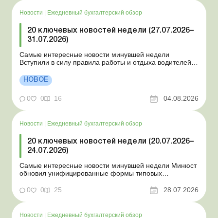
Новости
|
Ежедневный бухгалтерский обзор
20 ключевых новостей недели (27.07.2026–
31.07.2026)
Самые интересные новости минувшей недели
Вступили в силу правила работы и отдыха водителей
Президент подписал законы о мобилизации и военном
положении Для сельхозпредприятий и ФЛП введены
НОВОЕ
новые разовые статистические формы Со 2 августа
изменяется порядок зачисления отдельных периодов
0
0
16
04.08.2026
работы в стр...
Новости
|
Ежедневный бухгалтерский обзор
20 ключевых новостей недели (20.07.2026–
24.07.2026)
Самые интересные новости минувшей недели Минюст
обновил унифицированные формы типовых
документов для юрлиц Минэкономики отозвало
новость о создании координационного центра по
0
0
25
28.07.2026
организации бронирования У работника выявлен
статус «в розыске»: что нужно знать работодателям
Закон о ВПЛ: ка...
Новости
|
Ежедневный бухгалтерский обзор