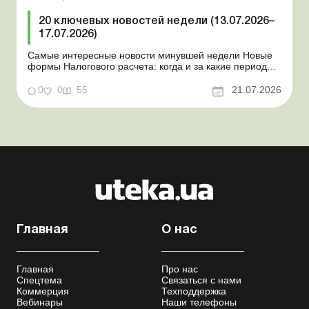
20 ключевых новостей недели (13.07.2026–
17.07.2026)
Самые интересные новости минувшей недели Новые
формы Налогового расчета: когда и за какие периоды
отчитываться Порядок оформления и
переоформления отсрочки от призыва во время
0
0
55
21.07.2026
мобилизации усовершенствован Кабмин создал
Координационный центр по организации
бронирования военнообязанных Верховная Ра...
Главная
О нас
Главная
Про нас
Спецтема
Связаться с нами
Коммерция
Техподдержка
Вебинары
Наши телефоны