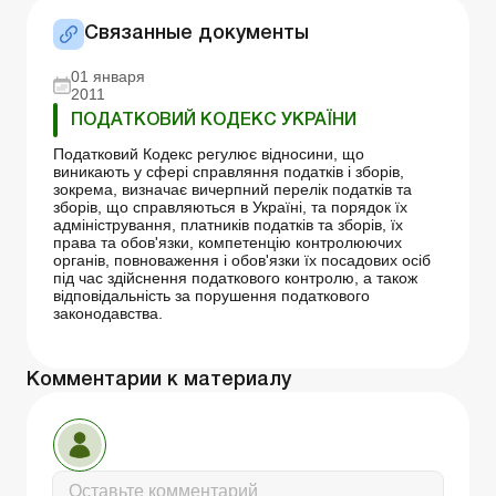
Связанные документы
01 января
2011
ПОДАТКОВИЙ КОДЕКС УКРАЇНИ
Податковий Кодекс регулює відносини, що
виникають у сфері справляння податків і зборів,
зокрема, визначає вичерпний перелік податків та
зборів, що справляються в Україні, та порядок їх
адміністрування, платників податків та зборів, їх
права та обов'язки, компетенцію контролюючих
органів, повноваження і обов'язки їх посадових осіб
під час здійснення податкового контролю, а також
відповідальність за порушення податкового
законодавства.
Комментарии к материалу