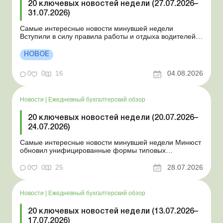
20 ключевых новостей недели (27.07.2026–
31.07.2026)
Самые интересные новости минувшей недели
Вступили в силу правила работы и отдыха водителей
Президент подписал законы о мобилизации и военном
положении Для сельхозпредприятий и ФЛП введены
НОВОЕ
новые разовые статистические формы Со 2 августа
изменяется порядок зачисления отдельных периодов
0
0
16
04.08.2026
работы в стр...
Новости
|
Ежедневный бухгалтерский обзор
20 ключевых новостей недели (20.07.2026–
24.07.2026)
Самые интересные новости минувшей недели Минюст
обновил унифицированные формы типовых
документов для юрлиц Минэкономики отозвало
новость о создании координационного центра по
0
0
25
28.07.2026
организации бронирования У работника выявлен
статус «в розыске»: что нужно знать работодателям
Закон о ВПЛ: ка...
Новости
|
Ежедневный бухгалтерский обзор
20 ключевых новостей недели (13.07.2026–
17.07.2026)