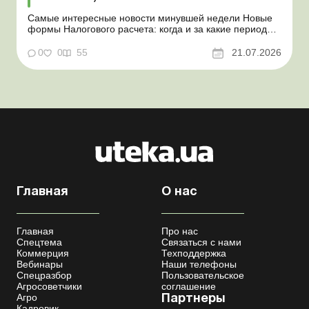
Самые интересные новости минувшей недели Новые
формы Налогового расчета: когда и за какие периоды
отчитываться Порядок оформления и
переоформления отсрочки от призыва во время
0
0
55
21.07.2026
мобилизации усовершенствован Кабмин создал
Координационный центр по организации
бронирования военнообязанных Верховная Ра...
Главная
О нас
Главная
Про нас
Спецтема
Связаться с нами
Коммерция
Техподдержка
Вебинары
Наши телефоны
Спецразбор
Пользовательское
Агросоветчики
соглашение
Агро
Партнеры
Кадровик