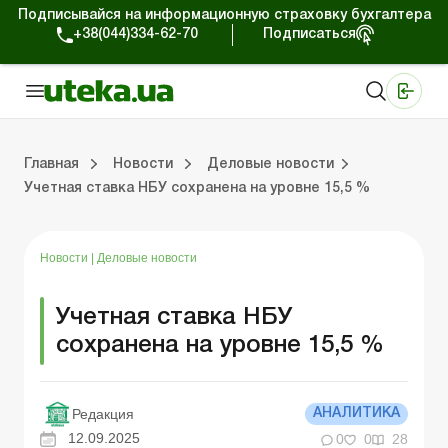
Подписывайся на информационную страховку бухгалтера
+38(044)334-62-70
Подписаться
Медицинские КНП
Online издание «Баланс»
Online издание «Баланс-Агро»
Online библиотека «Баланс»
Портал Баланс-Бюджет
Сервисы Баланс-Бюджет
Мир позитива
Работа с частными предпринимателями
Хозяйственные операции
Юридические консультации
Спецвыпуски для коммерческих предприятий
Блог редакции Uteka-Коммерция
Главная
Новости
Деловые новости
Учетная ставка НБУ сохранена на уровне 15,5 %
частными предпринимателями
е операции
е консультации
оммерческих предприятий
кции Uteka-Коммерция
Зарплата и кадры
ВЭД и валютные операции
Учет, налоги и отчетность
Схемы бухгалтерских проводок
Электронный кабинет
Школа бухгалтера
Финансовый аудит
Частный пр
Инструкции для работы
Новости
|
Деловые новости
Учетная ставка НБУ
сохранена на уровне 15,5 %
Редакция
АНАЛИТИКА
12.09.2025
0
0
28