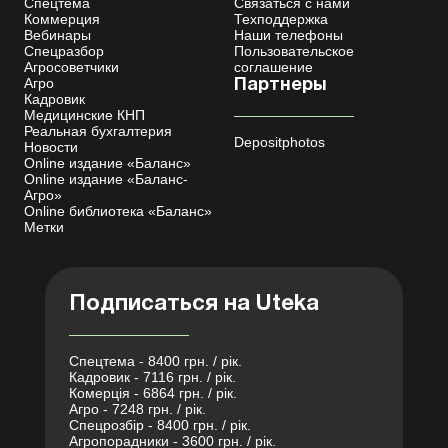
Спецтема
Связаться с нами
Коммерция
Техподдержка
Вебинары
Наши телефоны
Спецразбор
Пользовательское
Агросоветчики
соглашение
Агро
Партнеры
Кадровик
Медицинские КНП
Реальная бухгалтерия
Depositphotos
Новости
Online издание «Баланс»
Online издание «Баланс-
Агро»
Online библиотека «Баланс»
Метки
Подписаться на Uteka
Спецтема - 8400 грн. / рік.
Кадровик - 7116 грн. / рік.
Комерція - 6864 грн. / рік.
Агро - 7248 грн. / рік.
Спецрозбір - 8400 грн. / рік.
Агропорадники - 3600 грн. / рік.