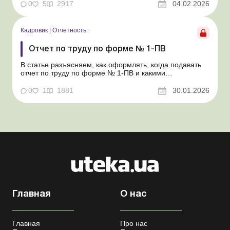
положения бронирование работников является одной
0
5
2917
04.02.2026
из важных задач работодателя, ведь это позволяет
предприятию работать благодаря необходимому
количеству персонала. Но ...
Кадровик
|
Отчетность.
Отчет по труду по форме № 1-ПВ
В статье разъясняем, как оформлять, когда подавать
отчет по труду по форме № 1-ПВ и какими
документами руководствоваться при его заполнении.
Учитывая что с 05.07.2025 возобновлено обязательное
0
1
1881
30.01.2026
представление статистической и финансовой
отчетности для всех предприятий, учреждений,
организаций и предпр...
Главная
О нас
Главная
Про нас