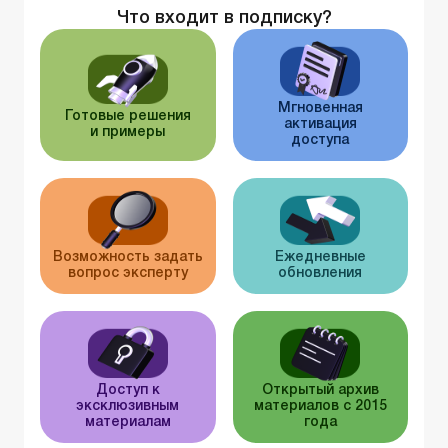
Что входит в подписку?
Мгновенная
Готовые решения
активация
и примеры
доступа
Возможность задать
Ежедневные
вопрос эксперту
обновления
Доступ к
Открытый архив
эксклюзивным
материалов с 2015
материалам
года