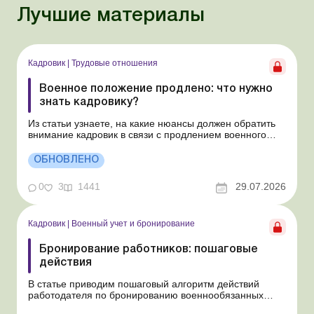
Лучшие материалы
Кадровик
|
Трудовые отношения
Военное положение продлено: что нужно
знать кадровику?
Из статьи узнаете, на какие нюансы должен обратить
внимание кадровик в связи с продлением военного
положения и мобилизации. В очередной раз
продлено военное положение и мобилизация сроком
ОБНОВЛЕНО
на 90 суток: с 2 августа 2026 года по 31 октября 2026
года. Рассмотрим особенности организации трудовы...
0
3
1441
29.07.2026
Кадровик
|
Военный учет и бронирование
Бронирование работников: пошаговые
действия
В статье приводим пошаговый алгоритм действий
работодателя по бронированию военнообязанных
работников предприятий. Во время военного