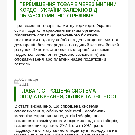
ПЕРЕМІЩЕННЯ ТОВАРІВ ЧЕРЕЗ МИТНИЙ
КОРДОН УКРАЇНИ ЗАЛЕЖНО ВІД
ОБРАНОГО МИТНОГО РЕЖИМУ
При ввезенні товарів на митну територію України
суми податку, нараховані митним органом,
підлягають сплаті до державного бюджету
платниками податку до/або на день подання митної
декларації, безпосередньо на єдиний казначейський
рахунок. Виняток становлять операції, за якими
надається звільнення (умовне звільнення) від
оподаткування або платник надає податковий
вексель.
01 января
2011
ГЛАВА 1. СПРОЩЕНА СИСТЕМА
ОПОДАТКУВАННЯ, ОБЛІКУ ТА ЗВІТНОСТІ
В статті визначено, що спрощена система
оподаткування, обліку та звітності - особливий
механізм справляння податків і зборів, що
встановлює заміну сплати окремих податків і зборів,
встановлених пунктом 297.1 статті 297 цього
Кодексу, на сплату єдиного податку в порядку та на
умовах, визначених цією главою, з одночасним