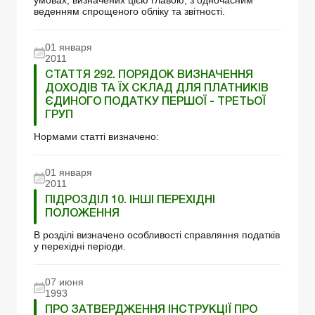
веденням спрощеного обліку та звітності.
01 января
2011
СТАТТЯ 292. ПОРЯДОК ВИЗНАЧЕННЯ
ДОХОДІВ ТА ЇХ СКЛАД ДЛЯ ПЛАТНИКІВ
ЄДИНОГО ПОДАТКУ ПЕРШОЇ - ТРЕТЬОЇ
ГРУП
Нормами статті визначено:
01 января
2011
ПІДРОЗДІЛ 10. ІНШІ ПЕРЕХІДНІ
ПОЛОЖЕННЯ
В розділі визначено особливості справляння податків
у перехідні періоди.
07 июня
1993
ПРО ЗАТВЕРДЖЕННЯ ІНСТРУКЦІЇ ПРО