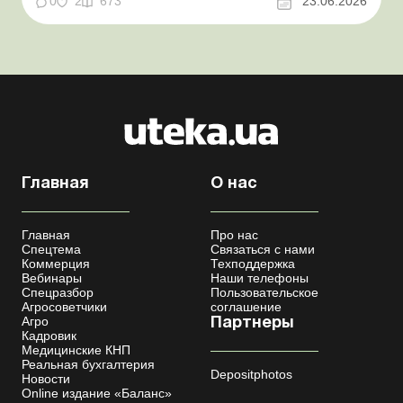
0
2
673
23.06.2026
налоговые риски и судебная практика Казалось бы, в
этом вопросе неоднозначности быть не может. Но, как
свидетельствует судеб...
Главная
О нас
Главная
Про нас
Спецтема
Связаться с нами
Коммерция
Техподдержка
Вебинары
Наши телефоны
Спецразбор
Пользовательское
Агросоветчики
соглашение
Агро
Партнеры
Кадровик
Медицинские КНП
Реальная бухгалтерия
Depositphotos
Новости
Online издание «Баланс»