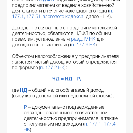
Обложению
НДФЛ
подлежит доход, полученный
предпринимателем от ведения хозяйственной
деятельности в течение календарного года (
п.
177.1, 177.5 Налогового кодекса
, далее – НК).
Доходы, не связанные с предпринимательской
деятельностью, облагаются НДФЛ по общим
правилам, установленным
разд. IV НК
для
доходов обычных физлиц (
п. 177.6 НК
).
Объектом налогообложения у предпринимателя
является чистый доход, который определяется
по формуле (
п. 177.2 НК
):
ЧД = НД – Р,
где
НД
– общий налогооблагаемый доход
(выручка в денежной или неденежной форме);
Р
– документально подтвержденные
расходы, связанные с хозяйственной
деятельностью предпринимателя, а также
с полученным им доходом (
п. 177.1, 177.4
НК
).