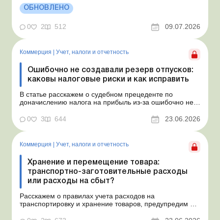
действовать с середины месяца. Предприятие
ОБНОВЛЕНО
арендует у физлица автомобиль с 15.07.2026.
Согласно условиям договора арендная плата
0
2
512
09.07.2026
составляет 4 000 грн в месяц. Возн...
Коммерция
|
Учет, налоги и отчетность
Ошибочно не создавали резерв отпусков:
каковы налоговые риски и как исправить
В статье расскажем о судебном прецеденте по
доначислению налога на прибыль из-за ошибочно не
созданного обеспечения на оплату отпусков и дадим
рекомендации, как минимизировать налоговые риски.
0
3
644
23.06.2026
Проблемные расходы: налоговые риски и судебная
практика Понимаем ваши волнения в связи с
ошибочным несоздан...
Коммерция
|
Учет, налоги и отчетность
Хранение и перемещение товара:
транспортно-заготовительные расходы
или расходы на сбыт?
Расскажем о правилах учета расходов на
транспортировку и хранение товаров, предупредим о
налоговых рисках, предоставим аргументы и
нормативное обоснование. Проблемные расходы: