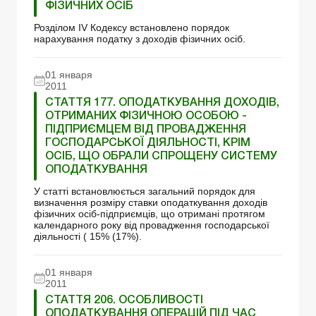
ФІЗИЧНИХ ОСІБ
Розділом ІV Кодексу встановлено порядок
нарахування податку з доходів фізичних осіб.
01 января
2011
СТАТТЯ 177. ОПОДАТКУВАННЯ ДОХОДІВ,
ОТРИМАНИХ ФІЗИЧНОЮ ОСОБОЮ -
ПІДПРИЄМЦЕМ ВІД ПРОВАДЖЕННЯ
ГОСПОДАРСЬКОЇ ДІЯЛЬНОСТІ, КРІМ
ОСІБ, ЩО ОБРАЛИ СПРОЩЕНУ СИСТЕМУ
ОПОДАТКУВАННЯ
У статті встановлюється загальний порядок для
визначення розміру ставки оподаткування доходів
фізичних осіб-підприємців, що отримані протягом
календарного року від провадження господарської
діяльності ( 15% (17%).
01 января
2011
СТАТТЯ 206. ОСОБЛИВОСТІ
ОПОДАТКУВАННЯ ОПЕРАЦІЙ ПІД ЧАС