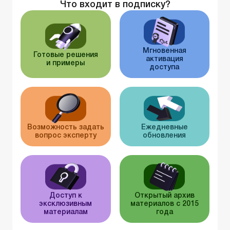
Что входит в подписку?
Мгновенная
Готовые решения
активация
и примеры
доступа
Возможность задать
Ежедневные
вопрос эксперту
обновления
Доступ к
Открытый архив
эксклюзивным
материалов с 2015
материалам
года