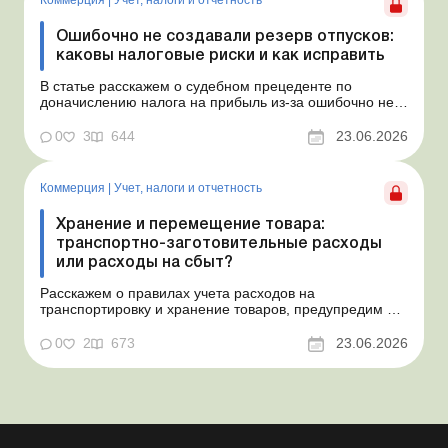
Ошибочно не создавали резерв отпусков:
каковы налоговые риски и как исправить
В статье расскажем о судебном прецеденте по
доначислению налога на прибыль из-за ошибочно не
созданного обеспечения на оплату отпусков и дадим
рекомендации, как минимизировать налоговые риски.
0
3
644
23.06.2026
Проблемные расходы: налоговые риски и судебная
практика Понимаем ваши волнения в связи с
ошибочным несоздан...
Коммерция
|
Учет, налоги и отчетность
Хранение и перемещение товара:
транспортно-заготовительные расходы
или расходы на сбыт?
Расскажем о правилах учета расходов на
транспортировку и хранение товаров, предупредим о
налоговых рисках, предоставим аргументы и
нормативное обоснование. Проблемные расходы:
0
2
673
23.06.2026
налоговые риски и судебная практика Казалось бы, в
этом вопросе неоднозначности быть не может. Но, как
свидетельствует судеб...