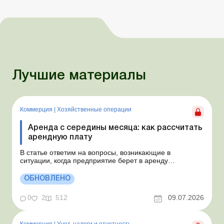
Лучшие материалы
Коммерция
|
Хозяйственные операции
Аренда с середины месяца: как рассчитать
арендную плату
В статье ответим на вопросы, возникающие в
ситуации, когда предприятие берет в аренду
автомобиль у физлица по договору, который начинает
действовать с середины месяца. Предприятие
ОБНОВЛЕНО
арендует у физлица автомобиль с 15.07.2026.
Согласно условиям договора арендная плата
0
2
512
09.07.2026
составляет 4 000 грн в месяц. Возн...
Коммерция
|
Учет, налоги и отчетность