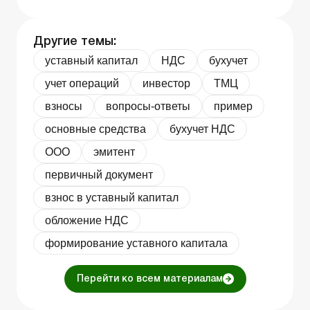
Другие темы:
уставный капитал
НДС
бухучет
учет операций
инвестор
ТМЦ
взносы
вопросы-ответы
пример
основные средства
бухучет НДС
ООО
эмитент
первичный документ
взнос в уставный капитал
обложение НДС
формирование уставного капитала
Перейти ко всем материалам