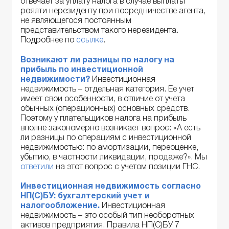
отвечает за уплату налога в случае выплаты
роялти нерезиденту при посредничестве агента,
не являющегося постоянным
представительством такого нерезидента.
Подробнее по
ссылке
.
Возникают ли разницы по налогу на
прибыль по инвестиционной
недвижимости?
Инвестиционная
недвижимость – отдельная категория. Ее учет
имеет свои особенности, в отличие от учета
обычных (операционных) основных средств.
Поэтому у плательщиков налога на прибыль
вполне закономерно возникает вопрос: «А есть
ли разницы по операциям с инвестиционной
недвижимостью: по амортизации, переоценке,
убытию, в частности ликвидации, продаже?». Мы
ответили
на этот вопрос с учетом позиции ГНС.
Инвестиционная недвижимость согласно
НП(С)БУ: бухгалтерский учет и
налогообложение.
Инвестиционная
недвижимость – это особый тип необоротных
активов предприятия. Правила НП(С)БУ 7