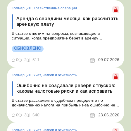
Коммерция
|
Хозяйственные операции
Аренда с середины месяца: как рассчитать
арендную плату
В статье ответим на вопросы, возникающие в
ситуации, когда предприятие берет в аренду
автомобиль у физлица по договору, который начинает
действовать с середины месяца. Предприятие
ОБНОВЛЕНО
арендует у физлица автомобиль с 15.07.2026.
Согласно условиям договора арендная плата
0
2
511
09.07.2026
составляет 4 000 грн в месяц. Возн...
Коммерция
|
Учет, налоги и отчетность
Ошибочно не создавали резерв отпусков:
каковы налоговые риски и как исправить
В статье расскажем о судебном прецеденте по
доначислению налога на прибыль из-за ошибочно не
созданного обеспечения на оплату отпусков и дадим
рекомендации, как минимизировать налоговые риски.
0
3
640
23.06.2026
Проблемные расходы: налоговые риски и судебная
практика Понимаем ваши волнения в связи с
ошибочным несоздан...
Коммерция
|
Учет, налоги и отчетность