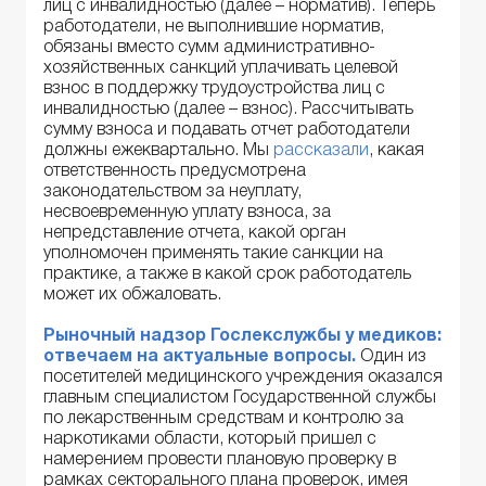
лиц с инвалидностью (далее – норматив). Теперь
работодатели, не выполнившие норматив,
обязаны вместо сумм административно-
хозяйственных санкций уплачивать целевой
взнос в поддержку трудоустройства лиц с
инвалидностью (далее – взнос). Рассчитывать
сумму взноса и подавать отчет работодатели
должны ежеквартально. Мы
рассказали
, какая
ответственность предусмотрена
законодательством за неуплату,
несвоевременную уплату взноса, за
непредставление отчета, какой орган
уполномочен применять такие санкции на
практике, а также в какой срок работодатель
может их обжаловать.
Рыночный надзор Госл
е
кслужбы у медиков:
отвечаем на актуальные вопросы.
Один из
посетителей медицинского учреждения оказался
главным специалистом Государственной службы
по лекарственным средствам и контролю за
наркотиками области, который пришел с
намерением провести плановую проверку в
рамках секторального плана проверок, имея