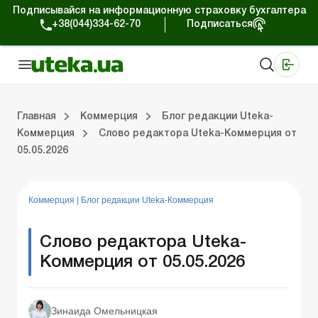
Подписывайся на информационную страховку бухгалтера
+38(044)334-62-70
Подписаться
Медицинские КНП
Online издание «Баланс»
Online издание «Баланс-Агро»
Online библиотека «Баланс»
Портал Баланс-Бюджет
Сервисы Баланс-Бюджет
Мир позитива
Работа с частными предпринимателями
Хозяйственные операции
Юридические консультации
Спецвыпуски для коммерческих предприятий
Блог редакции Uteka-Коммерция
Главная
Коммерция
Блог редакции Uteka-
Коммерция
Слово редактора Uteka-Коммерция от
05.05.2026
частными предпринимателями
е операции
е консультации
оммерческих предприятий
кции Uteka-Коммерция
Зарплата и кадры
ВЭД и валютные операции
Учет, налоги и отчетность
Схемы бухгалтерских проводок
Электронный кабинет
Школа бухгалтера
Финансовый аудит
Частный пр
Инструкции для работы
Коммерция
|
Блог редакции Uteka-Коммерция
Слово редактора Uteka-
Коммерция от 05.05.2026
Зинаида Омельницкая