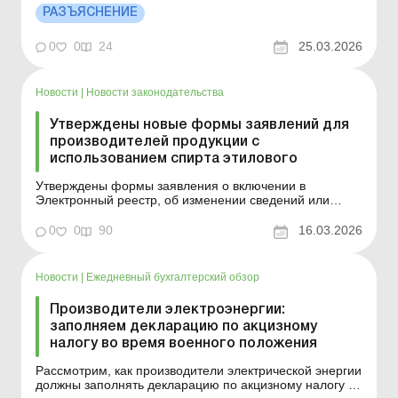
Подробнее см. ниже. Больше по теме: Установка
РАЗЪЯСНЕНИЕ
солнечных батарей: как организовать продажу
излишков электроэнергии? Подается ли декларация
0
0
24
25.03.2026
акцизного ...
Новости
|
Новости законодательства
Утверждены новые формы заявлений для
производителей продукции с
использованием спирта этилового
Утверждены формы заявления о включении в
Электронный реестр, об изменении сведений или
исключении из Электронного реестра, Порядок
заполнения таких заявлений и форма извлечения из
0
0
90
16.03.2026
Электронного реестра, ознакомиться с которыми
можно ниже. Больше по теме: Изучаем новые правила
лицензирования производ...
Новости
|
Ежедневный бухгалтерский обзор
Производители электроэнергии:
заполняем декларацию по акцизному
налогу во время военного положения
Рассмотрим, как производители электрической энергии
должны заполнять декларацию по акцизному налогу в