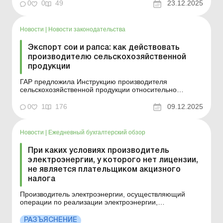
продукции и снижением регуляторного давления в
0
0
49
23.12.2025
условиях военного времени. Больше по теме:
Положение о закупке, учете и списании горючего на
предприятии Тендерное об...
Новости
|
Новости законодательства
Экспорт сои и рапса: как действовать
производителю сельскохозяйственной
продукции
ГАР предложила Инструкцию производителя
сельскохозяйственной продукции относительно
Порядка проведения мониторинга соответствия
информации, содержащейся в экспертных выводах о
0
1
176
09.12.2025
происхождении товара, выданных Торгово-
промышленной палатой Украины или региональной
торгово-промышленной палатой, сведениям...
Новости
|
Ежедневный бухгалтерский обзор
При каких условиях производитель
электроэнергии, у которого нет лицензии,
не является плательщиком акцизного
налога
Производитель электроэнергии, осуществляющий
операции по реализации электроэнергии,
произведенной квалифицированными
когенерационными установками и/или из
РАЗЪЯСНЕНИЕ