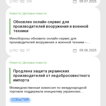
направлен на создание благоприятной и конкурентной
0
0
106
09.07.2025
среды для реализации продукции, особенно
органической и ремесленной. 7 июля 2025 года
Комитет по вопросам агр...
Новости
|
Деловые новости
Обновлен онлайн-сервис для
производителей вооружения и военной
техники
Минобороны обновило онлайн-сервис для
производителей вооружения и военной техники –
«Вікно для виробників ОВТ». Минобороны обновило
онлайн-сервис для производителей вооружения и
0
0
37
09.06.2025
военной техники – «Вікно для виробників ОВТ».
Платформа стала более удобной для предпр...
Новости
|
Деловые новости
Продлена защита украинских
производителей от недобросовестного
импорта
Межведомственная комиссия по международной
торговле поддержала инициативу украинских
производителей и решила продлить еще на 5 лет
действие защитных (антидемпинговых) пошлин на
СОБЫТИЯ
импорт в Украину. Межведомственная комиссия по