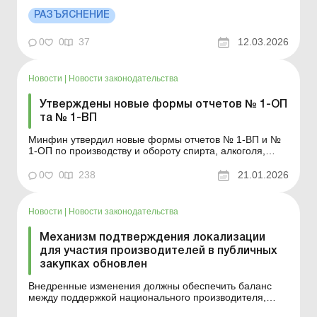
период действия военного положения. Больше по
теме: Установка солнечных батарей: как организовать
РАЗЪЯСНЕНИЕ
продажу излишков электроэнергии? В каком порядке
производители электрической энергии заполняют
0
0
37
12.03.2026
декл...
Новости
|
Новости законодательства
Утверждены новые формы отчетов № 1-ОП
та № 1-ВП
Минфин утвердил новые формы отчетов № 1-ВП и №
1-ОП по производству и обороту спирта, алкоголя,
табачных изделий и жидкостей, используемых в
электронных сигаретах. Больше по теме: Доход ФЛП:
0
0
238
21.01.2026
как (не)утратить «алко-табачную» лицензию Средняя
зарплата для лицензиатов – рознич...
Новости
|
Новости законодательства
Механизм подтверждения локализации
для участия производителей в публичных
закупках обновлен
Внедренные изменения должны обеспечить баланс
между поддержкой национального производителя,
бесперебойной поставкой критически важной