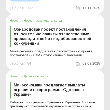
возобновляемых источников энергии до 5 МВт в
качестве активного потребителя, который может
0
0
122
17.11.2025
осуществлять реализацию электроэнергии без
получения л...
Новости
|
Новости законодательства
Обнародован проект постановления
относительно защиты отечественных
производителей от недобросовестной
конкуренции
Минэкономики предлагает к рассмотрению проект
постановления КМУ относительно внесения
изменений в Порядок в части обеспечения
обязательности выполнения производителями товаров
0
0
54
02.09.2025
требования касательно подачи заявки о включении
товара в перечень вместе с другими
документами также копии поданного в ...
Новости
|
Деловые новости
Минэкономики предлагает выплаты
аграриям по программе «Сделано в
Украине»
Работает программа «Сделано в Украине»: 150 млн
грн получат покупатели украинской агротехники и
оборудования по программе компенсации 25 % от ее