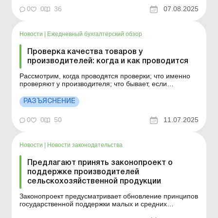
стоимости. Больше по теме: Бюджетные гранты: как
0
0
36
07.08.2025
применять разницы по налогу на прибыль Новая
выплата аграриям: 150 млн грн получат покупатели...
Новости
|
Ежедневный бухгалтерский обзор
Проверка качества товаров у
производителей: когда и как проводится
Рассмотрим, когда проводятся проверки; что именно
проверяют у производителя; что бывает, если
продукция опасна или некачественная; как происходит
удаленная проверка и т. д. Когда вы приобретаете
РАЗЪЯСНЕНИЕ
товар в магазине или онлайн, вы ожидаете, что он
безопасен и отвечает стандартам. Но что делать, если
0
0
50
11.07.2025
он ...
Новости
|
Новости законодательства
Предлагают принять законопроект о
поддержке производителей
сельскохозяйственной продукции
Законопроект предусматривает обновление принципов
государственной поддержки малых и средних
производителей сельскохозяйственной продукции и