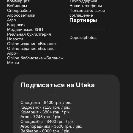
Коммерция
Техподдержка
Вебинары
Наши телефоны
Спецразбор
Пользовательское
Агросоветчики
соглашение
Агро
Партнеры
Кадровик
Медицинские КНП
Реальная бухгалтерия
Depositphotos
Новости
Online издание «Баланс»
Online издание «Баланс-
Агро»
Online библиотека «Баланс»
Метки
Подписаться на Uteka
Спецтема - 8400 грн. / рік.
Кадровик - 7116 грн. / рік.
Комерція - 6864 грн. / рік.
Агро - 7248 грн. / рік.
Спецрозбір - 8400 грн. / рік.
Агропорадники - 3600 грн. / рік.
Вебінари - 6000 грн. / рік.