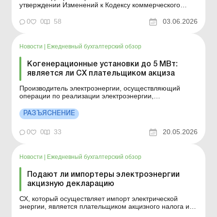
утверждении Изменений к Кодексу коммерческого
учета электрической энергии». Что подразумевает
документ? Больше по теме: Установка солнечных
0
0
58
03.06.2026
батарей: как организовать продажу излишков
электроэнергии? В связи со вступлением в силу Закона
от 10.02.2...
Новости
|
Ежедневный бухгалтерский обзор
Когенерационные установки до 5 МВт:
является ли СХ плательщиком акциза
Производитель электроэнергии, осуществляющий
операции по реализации электроэнергии,
производимой квалифицированными
когенерационными установками и/или из
РАЗЪЯСНЕНИЕ
возобновляемых источников энергии до 5 МВт в
качестве активного потребителя, который может
0
0
33
20.05.2026
осуществлять реализацию электрической энергии без
получ...
Новости
|
Ежедневный бухгалтерский обзор
Подают ли импортеры электроэнергии
акцизную декларацию
СХ, который осуществляет импорт электрической
энергии, является плательщиком акцизного налога и у
него возникает обязанность в подаче декларации.