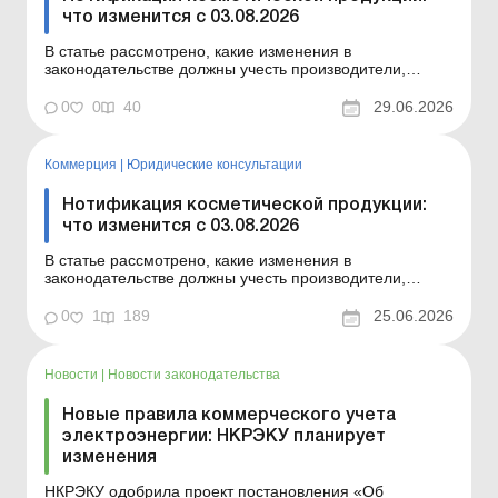
что изменится с 03.08.2026
В статье рассмотрено, какие изменения в
законодательстве должны учесть производители,
импортеры и продавцы косметической продукции и что
именно изменится в этой сфере с 03.08.2026. Баланс
0
0
40
29.06.2026
№ 26 от 30 июня 2026 года Для производителей,
импортеров и продавцов косметических средств с
03.08.2026 начина...
Коммерция
|
Юридические консультации
Нотификация косметической продукции:
что изменится с 03.08.2026
В статье рассмотрено, какие изменения в
законодательстве должны учесть производители,
импортеры и продавцы косметической продукции и что
именно изменится в этой сфере с 03.08.2026. Для
0
1
189
25.06.2026
производителей, импортеров и продавцов
косметических средств с 03.08.2026 начинают
действовать законодательные изме...
Новости
|
Новости законодательства
Новые правила коммерческого учета
электроэнергии: НКРЭКУ планирует
изменения
НКРЭКУ одобрила проект постановления «Об