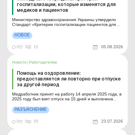
госпитализации, которые изменятся для
медиков и пациентов
Министерство здравоохранения Украины утвердило
Стандарт «Критерии госпитализации пациентов для
оказания стационарной медицинской помощи» —
приказ Минздрава от 30 июля 2026 г. № 1044.
НОВОЕ
Документ унифицирует подходы к плановой и
экстренной госпитализации, продолжение
0
0
15
05.08.2026
стационарного лече...
Новости
|
Работодателям.
Помощь на оздоровление:
предоставляется ли повторно при отпуске
за другой период
Медработник принят на работу 14 апреля 2025 года, в
2025 году был взят отпуск на 15 дней и выплачена
помощь на оздоровление, имеет ли право
медработник получить помощь на оздоровление в
РАЗЪЯСНЕНИЕ
2026 году, беря отпуск на 16 дней за период 2025–
2026 года? Больше по теме: Учитывается ли при
0
0
39
23.07.2026
исчисления б...