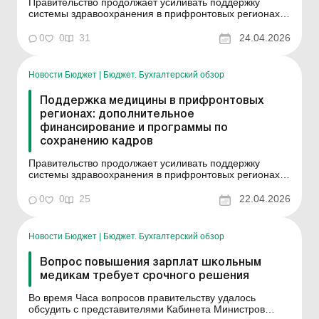
Правительство продолжает усиливать поддержку
системы здравоохранения в прифронтовых регионах.
Речь идет о комплексе решений, направленных на то,
чтобы медучреждения могли стабильно работать в
0
0
31
24.04.2026
условиях рисков безопасности. В прифронтовых
общинах больницы, амбулатории и бригады
экстренной медицинской...
Новости Бюджет
|
Бюджет. Бухгалтерский обзор
Поддержка медицины в прифронтовых
регионах: дополнительное
финансирование и программы по
сохранению кадров
Правительство продолжает усиливать поддержку
системы здравоохранения в прифронтовых регионах.
Речь идет о комплексе решений, направленных на то,
чтобы медучреждения могли стабильно работать в
0
0
25
22.04.2026
условиях рисков безопасности. В прифронтовых
общинах больницы, амбулатории и бригады
экстренной медицинской...
Новости Бюджет
|
Бюджет. Бухгалтерский обзор
Вопрос повышения зарплат школьным
медикам требует срочного решения
Во время Часа вопросов правительству удалось
обсудить с представителями Кабинета Министров