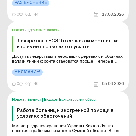
медицинских работников. Она обеспечивает
РАЗЪЯСНЕНИЕ
прозрачный учет образовательных мероприятий,
упрощает взаимодействие между провайдерами и
0
0
44
17.03.2026
медицинскими работниками и способ...
Новости
|
Деловые новости
Лекарства в ЕСЗО в сельской местности:
кто имеет право их отпускать
Доступ к лекарствам в небольших деревнях и общинах
вблизи линии фронта становится проще. Теперь в
местных аптеках и аптечных пунктах на этих
территориях отпускать лекарства по электронным
ВНИМАНИЕ!
рецептам могут не только фармацевты, но и
специалисты по специальности «Медсестринство».
0
0
46
05.03.2026
Больше...
Новости Бюджет
|
Бюджет. Бухгалтерский обзор
Работа больниц и экстренной помощи в
условиях обесточений
Министр здравоохранения Украины Виктор Ляшко
посетил с рабочим визитом в Сумской области. В ходе
поездки он провел совещание с руководством области