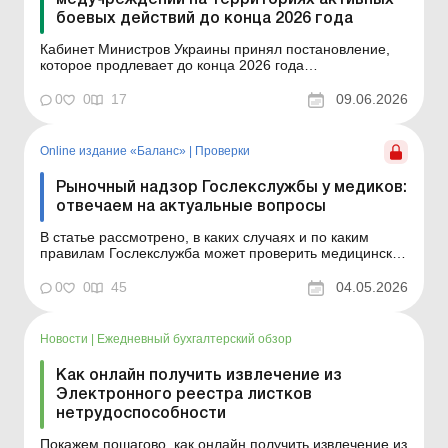
боевых действий до конца 2026 года
Кабинет Министров Украины принял постановление,
которое продлевает до конца 2026 года
дополнительную финансовую поддержку
медучреждений, работающих на территориях боевых
0
0
17
09.06.2026
действий. Это позволит и дальше направлять средства
на оплату труда и доплаты медицинским работникам,
оказывающим помощь людям в п...
Online издание «Баланс»
|
Проверки
Рыночный надзор Гослекслужбы у медиков:
отвечаем на актуальные вопросы
В статье рассмотрено, в каких случаях и по каким
правилам Гослекслужба может проверить медицинское
заведение в рамках осуществления рыночного
надзора. Баланс № 18 от 5 мая 2026 года Ситуация из
0
0
45
04.05.2026
практики Один из посетителей медицинского
заведения оказался главным специалистом
Государственной служб...
Новости
|
Ежедневный бухгалтерский обзор
Как онлайн получить извлечение из
Электронного реестра листков
нетрудоспособности
Покажем пошагово, как онлайн получить извлечение из