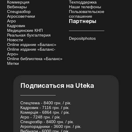
Коммерция
Техподдержка
Вебинары
Наши телефоны
Спецразбор
Пользовательское
Агросоветчики
соглашение
Агро
Партнеры
Кадровик
Медицинские КНП
Реальная бухгалтерия
Depositphotos
Новости
Online издание «Баланс»
Online издание «Баланс-
Агро»
Online библиотека «Баланс»
Метки
Подписаться на Uteka
Спецтема - 8400 грн. / рік.
Кадровик - 7116 грн. / рік.
Комерція - 6864 грн. / рік.
Агро - 7248 грн. / рік.
Спецрозбір - 8400 грн. / рік.
Агропорадники - 3600 грн. / рік.
Вебінари - 6000 грн. / рік.