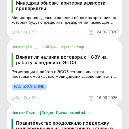
Минздрав обновил критерии важности
предприятий
Министерство здравоохранения обновило критерии, по
которым будут определять предприятия, имеющие
важное значение для национальной экономики в
сфере здравоохранения. Больше по теме: Средняя
0
0
95
24.06.2026
зарплата как критерий для признания предприятия
критически важным Какие предприятия обязаны
подтвердить ...
Новости
|
Ежедневный бухгалтерский обзор
Влияет ли наличие договора с НСЗУ на
работу заведения в ЭСОЗ
Регистрация и работа в ЭСОЗ сегодня являются
неотъемлемой частью медицинских заведений и аптек.
К тому же, такое требование предусмотрено
Лицензионными условиями проведения медицинской
РАЗЪЯСНЕНИЕ
практики для всех медзаведений, независимо от их
формы собственности – коммунальные, частные или
0
0
20
16.06.2026
врачи-ФЛП. Ч...
Новости Бюджет
|
Бюджет. Бухгалтерский обзор
Правительство продолжило поддержку
медучреждений на территориях активных