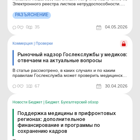
Электронного реестра листков нетрудоспособности.
Больше по теме: Оплачивать ли листок
нетрудоспособности в случае длительного отсутствия
РАЗЪЯСНЕНИЕ
работника на работе по невысненным причинам?
Продлевать ли ежегодный отпуск, во время которого
0
0
35
04.05.2026
работнику...
Коммерция
|
Проверки
Рыночный надзор Гослекслужбы у медиков:
отвечаем на актуальные вопросы
В статье рассмотрено, в каких случаях и по каким
правилам Гослекслужба может проверить медицинское
заведение в рамках осуществления рыночного
надзора. Ситуация из практики Один из посетителей
0
1
67
30.04.2026
медицинского заведения оказался главным
специалистом Государственной службы по
лекарственным средствам и ко...
Новости Бюджет
|
Бюджет. Бухгалтерский обзор
Поддержка медицины в прифронтовых
регионах: дополнительное
финансирование и программы по
сохранению кадров