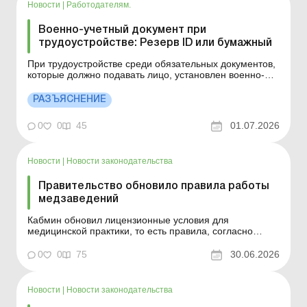
Новости
|
Работодателям.
Военно-учетный документ при
трудоустройстве: Резерв ID или бумажный
При трудоустройстве среди обязательных документов,
которые должно подавать лицо, установлен военно-
учетный документ. Кто его должен предоставлять и
какая его форма – узнайте в этом материале. Больше
РАЗЪЯСНЕНИЕ
по теме: Женщины-медики: новые правила воинского
учета Заполняем новую форму списков персонал...
0
0
45
01.07.2026
Новости
|
Новости законодательства
Правительство обновило правила работы
медзаведений
Кабмин обновил лицензионные условия для
медицинской практики, то есть правила, согласно
которым заведения здравоохранения и ФЛП могут
оказывать медицинскую помощь. Больше по теме:
0
0
75
30.06.2026
Медицинская лицензия: что нужно сделать
лицензиатам в 2026 году Организация и проведение
мероприятий для групп равных ...
Новости
|
Новости законодательства