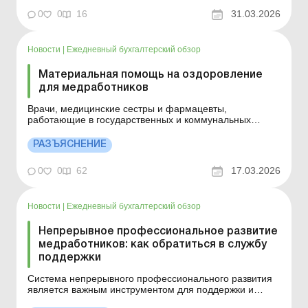
вопросы заработных плат медиков, работающих в
учебных заведениях и сегодня пока получающих
0
0
16
31.03.2026
минимальную зарплату. Эту ситуацию нужно срочно
исправлять, и у правительства уже есть определенные
наработки. Об это...
Новости
|
Ежедневный бухгалтерский обзор
Материальная помощь на оздоровление
для медработников
Врачи, медицинские сестры и фармацевты,
работающие в государственных и коммунальных
заведениях здравоохранения, имеют право на
обязательную материальную помощь на оздоровление
РАЗЪЯСНЕНИЕ
в размере должностного оклада при выходе в
ежегодный основной отпуск. Больше по теме:
0
0
62
17.03.2026
Организация и проведение мероприятий ...
Новости
|
Ежедневный бухгалтерский обзор
Непрерывное профессиональное развитие
медработников: как обратиться в службу
поддержки
Система непрерывного профессионального развития
является важным инструментом для поддержки и
повышения профессиональных компетентностей