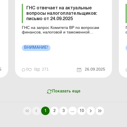
ГНС отвечает на актуальные
вопросы налогоплательщиков:
письмо от 24.09.2025
ГНС на запрос Комитета ВР по вопросам
финансов, налоговой и таможенной
политики предоставила ответы
относительно применения отдельных норм
налогового законодательства Украины.
ВНИМАНИЕ!
Больше по теме: ГНС отвечает на
Б
актуальные вопросы налогоплательщиков:
письмо от 18.09.2025 ГНС отвечает на
п
актуальны...
5
0
0
271
26.09.2025
Показать еще
1
2
3
...
10