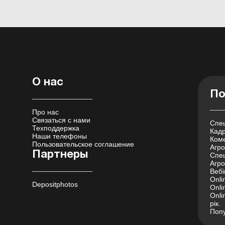
О нас
По
Про нас
Связаться с нами
Спец
Техподдержка
Кадр
Наши телефоны
Коме
Пользовательское соглашение
Агро 
Партнеры
Спец
Агро
Вебі
Onli
Depositphotos
Onli
Onli
рік.
Попу