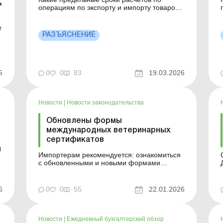
ь
операциям по экспорту и импорту товаров
установлены в период военного
по
положения? Больше по теме: ТЦО-
т
контроль экспортно-импортных операций и
из
РАЗЪЯСНЕНИЕ
разницы по налогу на прибыль ВЭД-пеня
при импорте: почему возникает, кто
начисляет и когда уплачивать Какие
предельные сро...
6
0
0
83
19.03.2026
Новости
|
Новости законодательства
Обновлены формы
международных ветеринарных
сертификатов
и
Импортерам рекомендуется: ознакомиться
с обновленными и новыми формами
международных ветеринарных
а
сертификатов; проверять соответствие
документов, оформляемых компетентными
6
0
0
55
22.01.2026
органами стран-экспортеров, новым
Б
требованиям. Больше по теме:
Фитосанитарные и ветеринарные
требования к сельхозпродукц...
Новости
|
Ежедневный бухгалтерский обзор