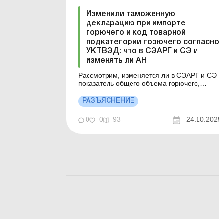
нужна ли аккредитация на таможне? Ка...
Изменили таможенную
декларацию при импорте
горючего и код товарной
подкатегории горючего согласно
УКТВЭД: что в СЭАРГ и СЭ и
изменять ли АН
Рассмотрим, изменяется ли в СЭАРГ и СЭ
показатель общего объема горючего,
ввезенного на таможенную территорию
Украины, отраженный на основании
РАЗЪЯСНЕНИЕ
временной (предварительной,
периодической) таможенной декларации,
0
0
93
24.10.202
после оформления дополнительной
таможенной декларации, которой изменен
код товарной подкате...