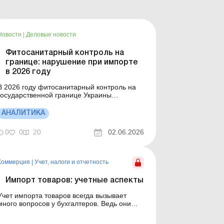
Новости
|
Деловые новости
Фитосанитарный контроль на
границе: нарушение при импорте
в 2026 году
В 2026 году фитосанитарный контроль на
государственной границе Украины
продолжает фиксировать типовые
нарушения при импорте растительной
АНАЛИТИКА
продукции, которые носят системный
арактер. Детальнее см. ниже. Больше по
0
0
20
02.06.2026
: Фитосанитарные и ветеринарные
требования к сельхозпродукции при
экспорте Фитос...
Коммерция
|
Учет, налоги и отчетность
Импорт товаров: учетные аспекты
Учет импорта товаров всегда вызывает
много вопросов у бухгалтеров. Ведь они
должны знать, на какую дату отражать
оприходование товара, как сформировать