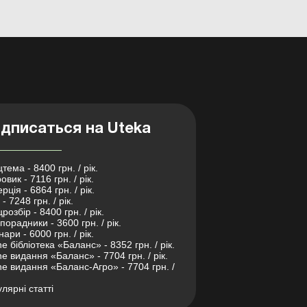
дписаться на Uteka
тема - 8400 грн. / рік.
овик - 7116 грн. / рік.
рція - 6864 грн. / рік.
- 7248 грн. / рік.
розбір - 8400 грн. / рік.
порадники - 3600 грн. / рік.
нари - 6000 грн. / рік.
ne бібліотека «Баланс» - 8352 грн. / рік.
ne видання «Баланс» - 7704 грн. / рік.
ne видання «Баланс-Агро» - 7704 грн. /
лярні статті