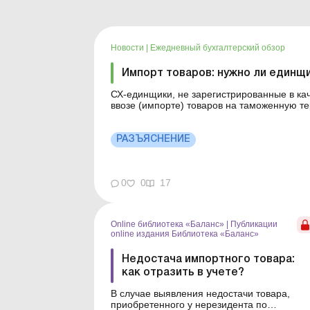
Новости
|
Ежедневный бухгалтерский обзор
Импорт товаров: нужно ли един
СХ-единщики, не зарегистрированные в ка
ввозе (импорте) товаров на таможенную 
таких товаров без регистрации в качестве 
Последствия блокировки каналов дост...
РАЗЪЯСНЕНИЕ
0
0
17
Online библиотека «Баланс»
|
Публикации
online издания Библиотека «Баланс»
Недостача импортного товара:
как отразить в учете?
В случае выявления недостачи товара,
приобретенного у нерезидента по