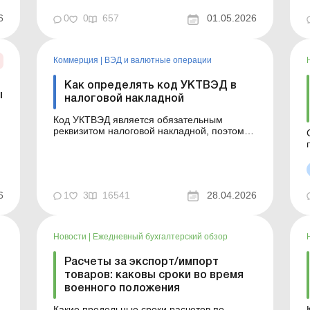
возникают вопросы, как документально
6
оформить и отразить недостачу в бухучете,
0
0
657
01.05.2026
а также какими будут налоговые
последствия в зависимости от того, какой
способ урегулирования недостачи
Коммерция
|
ВЭД и валютные операции
применят импорт...
Как определять код УКТВЭД в
ы
налоговой накладной
Код УКТВЭД является обязательным
реквизитом налоговой накладной, поэтому
ошибка в нем может привести к серьезным
налоговым рискам для плательщика НДС. В
статье расскажем, как правильно
определять код УКТВЭД в случае поставки
товаров (в частности, импортных),
6
1
3
16541
28.04.2026
приобретенных в Украине или ввезенных в
р
У...
Новости
|
Ежедневный бухгалтерский обзор
Расчеты за экспорт/импорт
товаров: каковы сроки во время
военного положения
Какие предельные сроки расчетов по