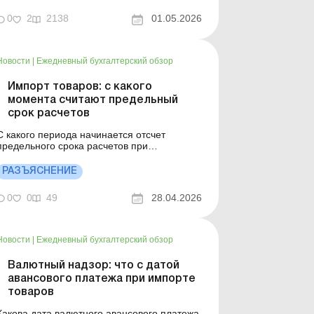
его первоначальную стоимость, какие
налоговые разницы по налогу на прибыль
0
2
2138
01.05.2026
могут быть при импорте и каковы НДС-
последствия. В статье расскажем об эт...
Новости
|
Ежедневный бухгалтерский обзор
Импорт товаров: с какого
момента считают предельный
срок расчетов
С какого периода начинается отсчет
предельного срока расчетов при
совершении операций по импорту товаров
и с какой даты начинается и прекращается
РАЗЪЯСНЕНИЕ
начисление пени за нарушение
установленных предельных сроков
0
0
49
28.04.2026
асчетов? Больше по теме: ТЦО-контроль
экспортно-импортных операций и разницы
по налогу на п...
Новости
|
Ежедневный бухгалтерский обзор
Валютный надзор: что с датой
авансового платежа при импорте
товаров
Какова дата валютного авансового платежа