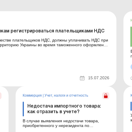
щикам регистрироваться плательщиками НДС
честве плательщиков НДС, должны уплачивать НДС при
территорию Украины во время таможенного оформления
плательщиков такого налога. Больше по теме:
х
15.07.2026
теме
Коммерция
|
Учет, налоги и отчетность
Недостача импортного товара:
как отразить в учете?
В случае выявления недостачи товара,
приобретенного у нерезидента по
импортному ВЭД-контракту, всегда