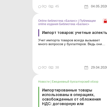
импортному ВЭД-контракту, всегда
возникают вопросы, как документально
0
0
45
04.05.202
оформить и отразить недостачу в бухучете,
а также какими будут налоговые
последствия в зависимости от того, какой
Online библиотека «Баланс»
|
Публикации
способ урегулирования недостачи
online издания Библиотека «Баланс»
применят импо...
Импорт товаров: учетные аспект
Учет импорта товаров всегда вызывает
много вопросов у бухгалтеров. Ведь они
должны знать, на какую дату отражать
оприходование товара, как сформировать
его первоначальную стоимость, какие
налоговые разницы по налогу на прибыль
могут быть при импорте и каковы НДС-
последствия. В статье расскажем об ...
0
0
38
29.04.202
Новости
|
Ежедневный бухгалтерский обзор
Импортированные товары
использованы в операциях,
освобожденных от обложения
НДС: договорную или