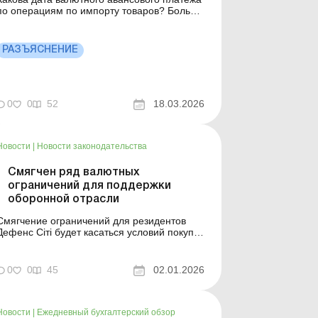
по операциям по импорту товаров? Больше
 теме: Валютная либерализация
продолжается: «заемный» лимит и другие
менения Валютные послабления от НБУ:
РАЗЪЯСНЕНИЕ
дивиденды за 2023 год и не только
Обращаем внимание налогоплательщиков
на особенности определен...
0
0
52
18.03.2026
Новости
|
Новости законодательства
Смягчен ряд валютных
ограничений для поддержки
оборонной отрасли
Смягчение ограничений для резидентов
Дефенс Сіті будет касаться условий покупки
иностранной валюты для импорта товаров;
осуществления трансграничных переводов
из Украины по отдельным операциям.
0
0
45
02.01.2026
ольше по теме: Валютные послабления от
НБУ: дивиденды за 2023 год и не только
Национальный банк с 3...
Новости
|
Ежедневный бухгалтерский обзор