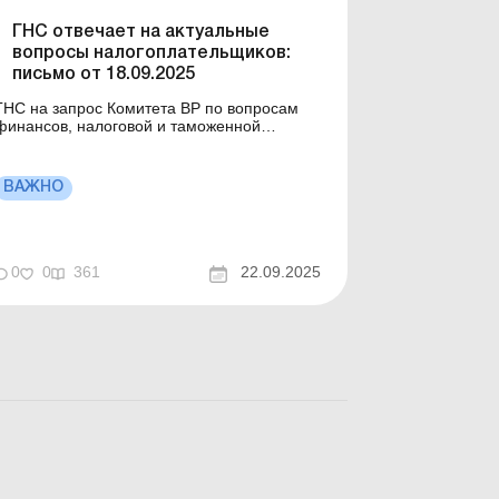
ГНС отвечает на актуальные
вопросы налогоплательщиков:
письмо от 18.09.2025
ГНС на запрос Комитета ВР по вопросам
финансов, налоговой и таможенной
политики предоставила ответы
относительно применения отдельных норм
налогового законодательства Украины.
ВАЖНО
ольше по теме: ГНС отвечает на
актуальные вопросы налогоплательщиков:
исьмо от 05.09.2025 ГНС отвечает на
актуальны...
0
0
361
22.09.2025