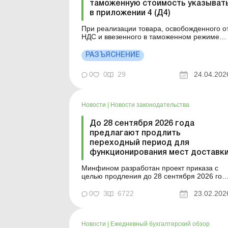
таможенную стоимость указыват
в приложении 4 (Д4)
При реализации товара, освобожденного о
НДС и ввезенного в таможенном режиме
импорта, при заполнении граф 6–9
таблицы 2 приложения 4 указывается
РАЗЪЯСНЕНИЕ
таможенная стоимость товара, указанная в
соответствующей таможенной декларации.
0
0
29
24.04.202
Детальнее см. ниже. Больше по теме: Как
исправить ошибки в приложен...
Новости
|
Новости законодательства
До 28 сентября 2026 года
предлагают продлить
переходный период для
функционирования мест доставк
Минфином разработан проект приказа с
целью продления до 28 сентября 2026 год
переходного периода для
функционирования мест доставки,
0
3
6722
23.02.202
определенных таможенными органами.
Больше по теме: Предприниматель
планирует заниматься
Новости
|
Ежедневный бухгалтерский обзор
внешнеэкономической деятельностью: