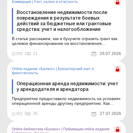
Коммерция
|
Учет, налоги и отчетность
Восстановление недвижимости после
повреждения в результате боевых
действий за бюджетные или грантовые
средства: учет и налогообложение
В статье расскажем, как в бухучете отразить грант как
целевое финансирование на восстановление
поврежденного в результате боевых действий
имущества, в какой момент отражать доход от такого
0
1
21
29.07.2026
финансирования и что делать с расходами на
восстановление – включать в расходы периода или
капитализирова...
Online издание «Баланс»
|
Бухгалтерский учет и
финотчетность
Операционная аренда недвижимости: учет
у арендодателя и арендатора
Предприятие предоставило недвижимость на условиях
операционной аренды другому предприятию. Как
вести учет арендных операций арендодателю и
арендатору, которые являются плательщиками налога
0
0
35
27.07.2026
на прибыль и НДС, читайте в статье. В статье вы
найдете ответы на вопросы: Как определить, что
аренда являе...
Online библиотека «Баланс»
|
Публикации online издания