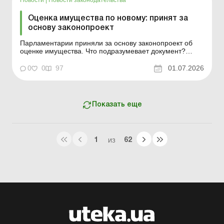
Оценка имущества по новому: принят за
основу законопроект
Парламентарии приняли за основу законопроект об
оценке имущества. Что подразумевает документ?
Больше по теме: Когда нужна профессиональная
оценка при продаже недвижимости Экспертная оценка
0
0
97
01.07.2026
при продаже недвижимости: когда не обойтись без
этой процедуры 30 июня 2026 года Верховная Рада
приняла за ос...
Показать еще
1
62
ИЗ