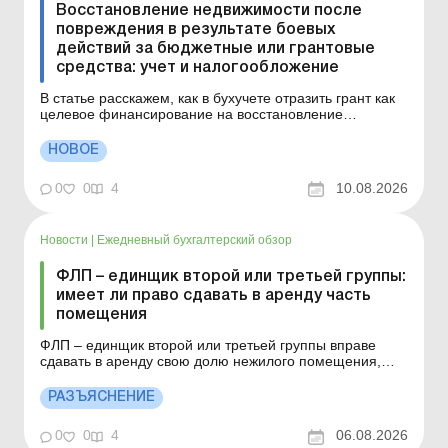
Восстановление недвижимости после
повреждения в результате боевых
действий за бюджетные или грантовые
средства: учет и налогообложение
В статье расскажем, как в бухучете отразить грант как
целевое финансирование на восстановление
поврежденного в результате боевых действий
имущества, в какой момент отражать доход от такого
НОВОЕ
финансирования и что делать с расходами на
восстановление – включать в расходы периода или
0
0
4
10.08.2026
капитализиро...
Новости
|
Ежедневный бухгалтерский обзор
ФЛП – единщик второй или третьей группы:
имеет ли право сдавать в аренду часть
помещения
ФЛП – единщик второй или третьей группы вправе
сдавать в аренду свою долю нежилого помещения,
которое принадлежит нескольким физлицам на праве
совместной собственности с разделением на доли,
РАЗЪЯСНЕНИЕ
каждая из которых до 900 м2, а общая площадь такого
нежилого помещения превышает 900 м2. Детальнее...
0
0
4
06.08.2026