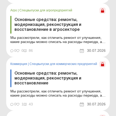
Агро
|
Спецвыпуски для агропредприятий
Основные средства: ремонты,
модернизация, реконструкция и
восстановление в агросекторе
Мы рассмотрели, как отличить ремонт от улучшения,
какие расходы можно списать на расходы периода, а
какие нужно капитализировать, как оформить
первичные документы и как действовать в отдельных
0
0
86
30.07.2026
практических ситуациях – от техобслуживания
автомобиля до модернизации здания или ремонта
арендованно...
Коммерция
|
Спецвыпуски для коммерческих предприятий
Основные средства: ремонты,
модернизация, реконструкция и
восстановление
Мы рассмотрели, как отличить ремонт от улучшения,
какие расходы можно списать на расходы периода, а
какие нужно капитализировать, как оформить
первичные документы и как действовать в отдельных
0
1
43
30.07.2026
практических ситуациях – от техобслуживания
автомобиля до модернизации здания или ремонта
арендованно...