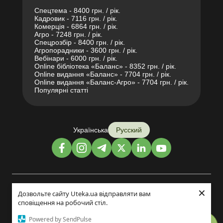
Спецтема - 8400 грн. / рік.
Кадровик - 7116 грн. / рік.
Комерція - 6864 грн. / рік.
Агро - 7248 грн. / рік.
Спецрозбір - 8400 грн. / рік.
Агропорадники - 3600 грн. / рік.
Вебінари - 6000 грн. / рік.
Online бібліотека «Баланс» - 8352 грн. / рік.
Online видання «Баланс» - 7704 грн. / рік.
Online видання «Баланс-Агро» - 7704 грн. / рік.
Популярні статті
Українська
Русский
×
Дизайн и разработка:
Дозвольте сайту Uteka.ua відправляти вам
сповіщення на робочий стіл.
©2014-2026
Powered by SendPulse