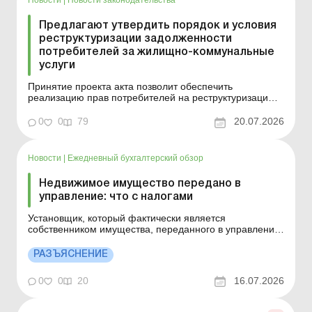
Новости
|
Новости законодательства
Предлагают утвердить порядок и условия
реструктуризации задолженности
потребителей за жилищно-коммунальные
услуги
Принятие проекта акта позволит обеспечить
реализацию прав потребителей на реструктуризацию
задолженности за потребленные жилищно-
коммунальные услуги, учитывая их интересы и
0
0
79
20.07.2026
определяя особенности, возникшие в период военного
положения в Украине. Больше по теме: Как оформить
НН на компенсацию стоимос...
Новости
|
Ежедневный бухгалтерский обзор
Недвижимое имущество передано в
управление: что с налогами
Установщик, который фактически является
собственником имущества, переданного в управление,
ответственен за уплату налога на недвижимое
имущество, отличное от земельного участка. Детали
РАЗЪЯСНЕНИЕ
см. ниже. Больше по теме: Военные льготы по плате за
землю и налогу на недвижимость Декларация по
0
0
20
16.07.2026
налогу на недви...