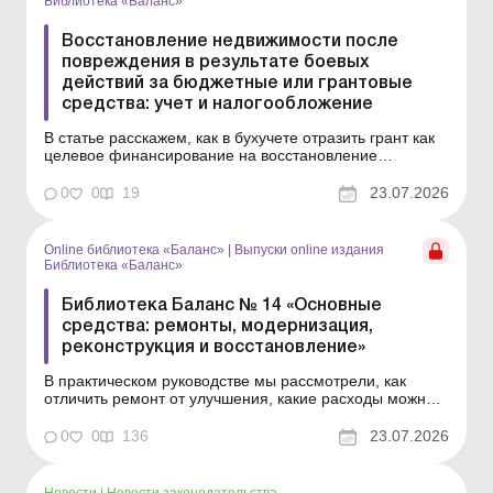
Библиотека «Баланс»
Восстановление недвижимости после
повреждения в результате боевых
действий за бюджетные или грантовые
средства: учет и налогообложение
В статье расскажем, как в бухучете отразить грант как
целевое финансирование на восстановление
поврежденного в результате боевых действий
имущества, в какой момент отражать доход от такого
0
0
19
23.07.2026
финансирования и что делать с расходами на
восстановление – включать в расходы периода или
капитализиро...
Online библиотека «Баланс»
|
Выпуски online издания
Библиотека «Баланс»
Библиотека Баланс № 14 «Основные
средства: ремонты, модернизация,
реконструкция и восстановление»
В практическом руководстве мы рассмотрели, как
отличить ремонт от улучшения, какие расходы можно
списать на расходы периода, а какие нужно
капитализировать, как оформить первичные документы
0
0
136
23.07.2026
и как действовать в отдельных практических ситуациях
– от техобслуживания автомобиля до модернизации
з...