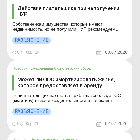
Действия плательщика при неполучении
НУР
Собственникам имущества, которые имеют
недвижимость, но не получили НУР, рекомендуем
обратиться в налоговую службу с целью сверки своего
налогового адреса или проверить наличие налоговых
РАЗЪЯСНЕНИЕ
уведомлений в вашем личном кабинете
налогоплательщика, а также через мобильное
0
0
24
08.07.2026
приложение «Моя податкова&ra...
Новости
|
Ежедневный бухгалтерский обзор
Может ли ООО амортизировать жилье,
которое предоставляет в аренду
Если плательщик налога на прибыль использует ОС
(квартиру) в своей хоздеятельности и начисляет
амортизацию на такое ОС в бухучете, то при передаче
такого ОС в аренду физлицу такой плательщик
РАЗЪЯСНЕНИЕ
начисляет налоговую амортизацию ОС (квартиры) в
соответствии с п. 138.3 НКУ. Больше по теме: Военные
0
0
26
02.07.2026
льготы ...
Новости
|
Новости законодательства