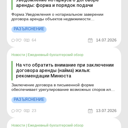
Уведомление нотариуса о договоре
аренды: форма и порядок подачи
Форма Уведомления о нотариальном заверении
договора аренды объектов недвижимости
направляется в электронной форме в
контролирующие органы по налоговому адресу
РАЗЪЯСНЕНИЕ
налогоплательщиков (арендодателей) в день
заверения таких договоров. Больше по теме: Услуги по
0
0
64
14.07.2026
консалтингу и сопровождению приобретения недв...
Новости
|
Ежедневный бухгалтерский обзор
На что обратить внимание при заключении
договора аренды (найма) жилья:
рекомендации Минюста
Заключение договора в письменной форме
обеспечивает урегулирование возможных споров или
разногласий между сторонами, поскольку он защищает
арендатора от необоснованного выселения, четко
РАЗЪЯСНЕНИЕ
разграничивает обязанности сторон (в частности, по
ремонту и оплате коммунальных услуг) и может быть
0
0
23
13.07.2026
использован к...
Новости
|
Ежедневный бухгалтерский обзор