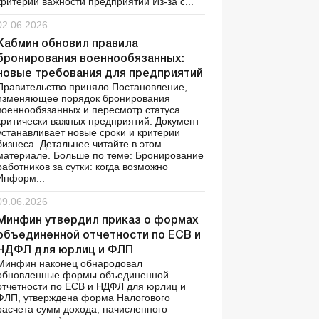
критерии важности предприятий Из-за с...
02.06.2026
Кабмин обновил правила
бронирования военнообязанных:
новые требования для предприятий
Правительство приняло Постановление,
изменяющее порядок бронирования
военнообязанных и пересмотр статуса
критически важных предприятий. Документ
устанавливает новые сроки и критерии
бизнеса. Детальнее читайте в этом
материале. Больше по теме: Бронирование
работников за сутки: когда возможно
Информ...
09.06.2026
Минфин утвердил приказ о формах
объединенной отчетности по ЕСВ и
НДФЛ для юрлиц и ФЛП
Минфин наконец обнародовал
обновленные формы объединенной
отчетности по ЕСВ и НДФЛ для юрлиц и
ФЛП, утверждена форма Налогового
расчета сумм дохода, начисленного