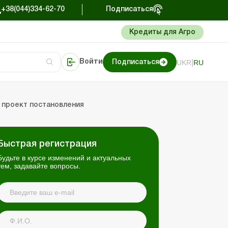
+38(044)334-62-70
Подписаться
Кредиты для Агро
|
UKR
RU
Войти
Подписаться
сто об учете
риниматель
Портал Баланс-Бюджет
 проект постановления
Быстрая регистрация
Будьте в курсе изменений и актуальных
тем, задавайте вопросы.