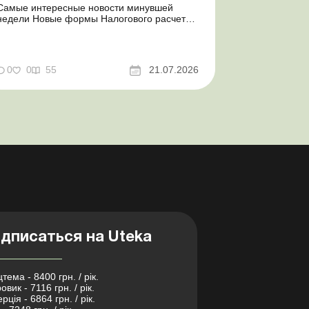
Самые интересные новости минувшей
недели Новые формы Налогового расчета:
когда и за какие периоды отчитываться
Порядок оформления и переоформления
отсрочки от призыва во время мобилизации
совершенствован Кабмин создал
0
0
55
21.07.2026
Координационный центр по организации
бронирования военнообязанных Верховная
Ра...
дписаться на Uteka
тема - 8400 грн. / рік.
овик - 7116 грн. / рік.
рція - 6864 грн. / рік.