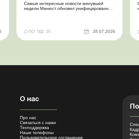
Самые интересные новости минувшей
недели Минюст обновил унифицированные
формы типовых документов для юрлиц
Минэкономики отозвало новость о создании
координационного центра по организации
бронирования У работника выявлен статус
у
6
0
0
25
28.07.2026
«в розыске»: что нужно знать
работодателям Закон о ВПЛ: ка...
О нас
По
Про нас
Связаться с нами
Спец
Техподдержка
Кадр
Наши телефоны
Коме
Пользовательское соглашение