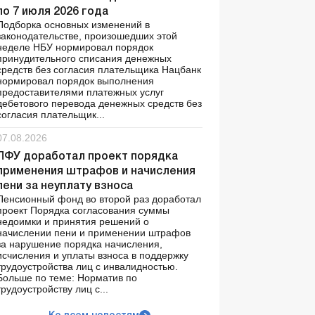
по 7 июля 2026 года
Подборка основных изменений в
законодательстве, произошедших этой
неделе НБУ нормировал порядок
принудительного списания денежных
средств без согласия плательщика Нацбанк
нормировал порядок выполнения
предоставителями платежных услуг
дебетового перевода денежных средств без
согласия плательщик...
07.08.2026
ПФУ доработал проект порядка
применения штрафов и начисления
пени за неуплату взноса
Пенсионный фонд во второй раз доработал
проект Порядка согласования суммы
недоимки и принятия решений о
начислении пени и применении штрафов
за нарушение порядка начисления,
исчисления и уплаты взноса в поддержку
трудоустройства лиц с инвалидностью.
Больше по теме: Норматив по
трудоустройству лиц с...