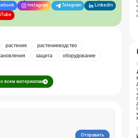
cebook
Instagram
Telegram
Linkedin
uTube
растения
растениеводство
тановления
защита
оборудование
ко всем материалам
Отправить