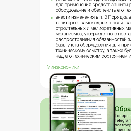
для применения средств защиты 
оборудование и обеспечить его те
внести изменения в п. 3 Порядка 
тракторов, самоходных шасси, с
строительных и мелиоративных ма
механизмов, утвержденного поста
распространения обязанностей з
базы учета оборудования для пр
техническому осмотру, а также б
над его техническим состоянием 
Минэкономики
Обра
Теперь в
Telegram
платфор
Присоед