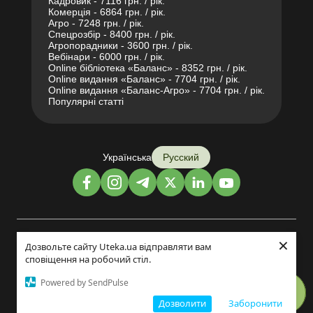
Кадровик - 7116 грн. / рік.
Комерція - 6864 грн. / рік.
Агро - 7248 грн. / рік.
Спецрозбір - 8400 грн. / рік.
Агропорадники - 3600 грн. / рік.
Вебінари - 6000 грн. / рік.
Online бібліотека «Баланс» - 8352 грн. / рік.
Online видання «Баланс» - 7704 грн. / рік.
Online видання «Баланс-Агро» - 7704 грн. / рік.
Популярні статті
Українська
Русский
×
Дизайн и разработка:
Дозвольте сайту Uteka.ua відправляти вам
сповіщення на робочий стіл.
©2014-2026
Powered by SendPulse
Дозволити
Заборонити