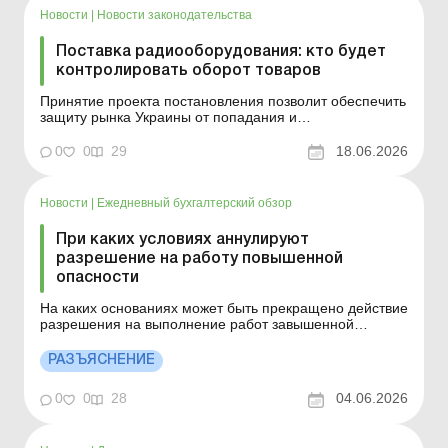
Новости
|
Новости законодательства
Поставка радиооборудования: кто будет
контролировать оборот товаров
Принятие проекта постановления позволит обеспечить
защиту рынка Украины от попадания и
распространения радиооборудования, не
соответствующего регламенту, который устанавливает
0
0
29
18.06.2026
требования к радиооборудованию. Больше по теме:
ВЭД-пеня при импорте: почему возникает, кто
начисляет и когда уплачивать Пр...
Новости
|
Ежедневный бухгалтерский обзор
При каких условиях аннулируют
разрешение на работу повышенной
опасности
На каких основаниях может быть прекращено действие
разрешения на выполнение работ завышенной
опасности и эксплуатацию (применение) машин,
устройств, оборудования повышенной опасности?
РАЗЪЯСНЕНИЕ
Больше по теме: Как проводится идентификация
объектов повышенной опасности Как получить
0
0
28
04.06.2026
разрешение на выполнение р...