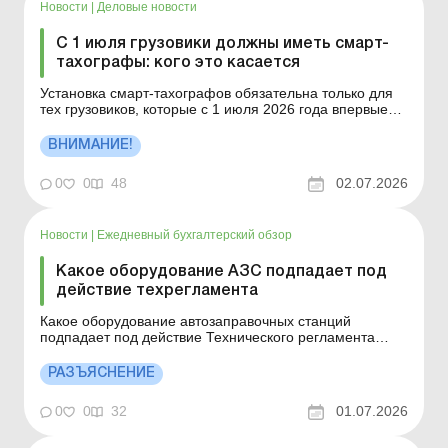
Новости
|
Деловые новости
С 1 июля грузовики должны иметь смарт-
тахографы: кого это касается
Установка смарт-тахографов обязательна только для
тех грузовиков, которые с 1 июля 2026 года впервые
регистрируются в Украине для осуществления
международных перевозок. Больше по теме: Место,
ВНИМАНИЕ!
где хранится автомобиль: кто и как заполняет новый
реквизит ТТН Штрафы от Укртрансбезопасности: могут
0
0
48
02.07.2026
ли о...
Новости
|
Ежедневный бухгалтерский обзор
Какое оборудование АЗС подпадает под
действие техрегламента
Какое оборудование автозаправочных станций
подпадает под действие Технического регламента
оборудования и защитных систем, предназначенных
для применения в потенциально взрывоопасной
РАЗЪЯСНЕНИЕ
среде? Больше по теме: Профессии в сфере
здравоохранения: новации от Минздрава Как открыть
0
0
32
01.07.2026
аптеку Основной целью Тех...