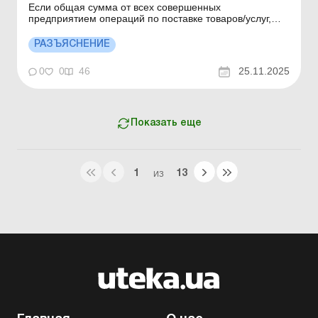
Если общая сумма от всех совершенных
предприятием операций по поставке товаров/услуг,
подлежащих налогообложению согласно разд. V НКУ
за последние 12 календарных месяцев превышает 1
РАЗЪЯСНЕНИЕ
млн грн, то предприятие обязано будет
зарегистрироваться в качестве плательщика НДС.
0
0
46
25.11.2025
Больше по теме: Аннулирование НД...
Показать еще
1
13
ИЗ