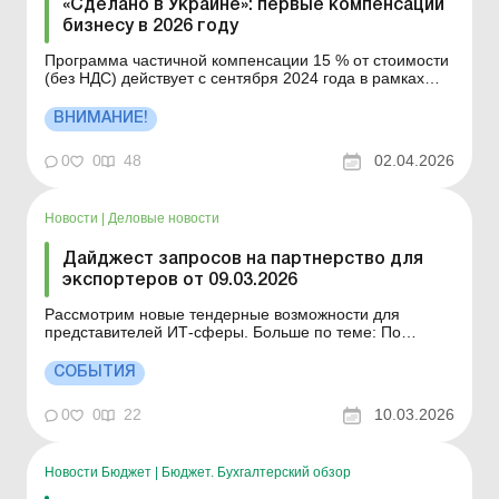
«Сделано в Украине»: первые компенсации
бизнесу в 2026 году
Программа частичной компенсации 15 % от стоимости
(без НДС) действует с сентября 2024 года в рамках
государственной политики «Сделано в Украине». Она
распространяется на оборудование, произведенное в
ВНИМАНИЕ!
Украине со степенью локализации не менее 40 %,
которое входит в утвержденный перечень Ми...
0
0
48
02.04.2026
Новости
|
Деловые новости
Дайджест запросов на партнерство для
экспортеров от 09.03.2026
Рассмотрим новые тендерные возможности для
представителей ИТ-сферы. Больше по теме: По
условиям гранта предприниматель должен
трудоустроить работников: как это отразить в
СОБЫТИЯ
налоговом расчете по НДФЛ и ЕСВ? Бюджетные
гранты: как применять разницы по налогу на прибыль
0
0
22
10.03.2026
Дайджест содержит интересные тенд...
Новости Бюджет
|
Бюджет. Бухгалтерский обзор