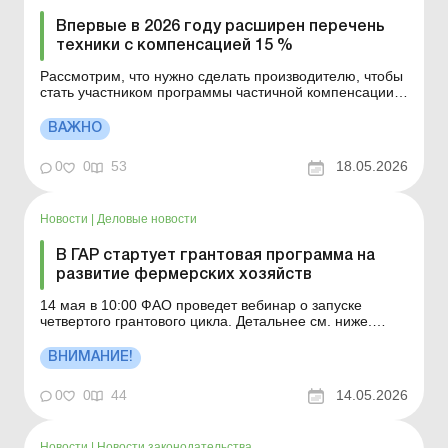
Впервые в 2026 году расширен перечень
техники с компенсацией 15 %
Рассмотрим, что нужно сделать производителю, чтобы
стать участником программы частичной компенсации
15 % стоимости (без НДС) в рамках политики развития
производителей «Сделано в Украине»; как работает
ВАЖНО
программа и как получить компенсацию. Больше по
теме: Компенсация за сельхоз...
0
0
53
18.05.2026
Новости
|
Деловые новости
В ГАР стартует грантовая программа на
развитие фермерских хозяйств
14 мая в 10:00 ФАО проведет вебинар о запуске
четвертого грантового цикла. Детальнее см. ниже.
Больше по теме: По условиям гранта
предприниматель должен трудоустроить работников:
ВНИМАНИЕ!
как это отразить в налоговом расчете по НДФЛ и ЕСВ?
Бюджетные гранты: как применять разницы по налогу
0
0
44
14.05.2026
на прибыль 13 мая...
Новости
|
Новости законодательства