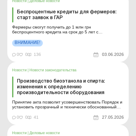
Новости
|
Деловые новости
Беспроцентные кредиты для фермеров:
старт заявок в ГАР
Фермеры смогут получить до 1 млн грн
беспроцентного кредита на срок до 5 лет с
обеспечением выполнения обязательства по возврату
бюджетных средств. Прием заявок – до 2 июля 2026
ВНИМАНИЕ!
года. Больше по теме: По условиям гранта
предприниматель должен трудоустроить работников:
0
0
136
03.06.2026
как это отразит...
Новости
|
Новости законодательства
Производство биоэтанола и спирта:
изменения к определению
производительности оборудования
Принятие акта позволит усовершенствовать Порядок и
установить прозрачный и технически обоснованный
механизм определения максимальной
производительности оборудования для производства
0
0
41
27.05.2026
этилового спирта, биоэтанола, что позволит
обеспечить стабильную работу предприятий по
производству спирта этилового, ...
Новости
|
Деловые новости