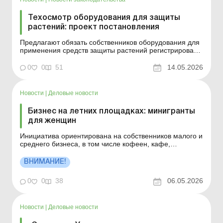
Техосмотр оборудования для защиты
растений: проект постановления
Предлагают обязать собственников оборудования для
применения средств защиты растений регистрировать
оборудование и обеспечить проведение его
технического осмотра. Больше по теме:
0
0
51
14.05.2026
Документальное оформление списания удобрений и
средств защиты растений: первичные документы, учет
и судебная практика П...
Новости
|
Деловые новости
Бизнес на летних площадках: минигранты
для женщин
Инициатива ориентирована на собственников малого и
среднего бизнеса, в том числе кофеен, кафе,
заведений быстрого питания и смежных публичных
пространств. Дедлайн подачи заявок – 18 мая 2026
ВНИМАНИЕ!
года. Больше по теме: Учет и налогообложение
финансовой и гуманитарной помощи, грантов
0
0
38
06.05.2026
Благотворительн...
Новости
|
Деловые новости