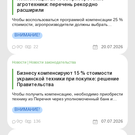
агротехники: перечень рекордно
расширили
Чтобы воспользоваться программой компенсации 25 %
стоимости, агропроизводители должны выбрать
технику или оборудование из официального Перечня
на сайте Минэкономіки, приобрести его и подать
ВНИМАНИЕ!
заявку через уполномоченный банк. Детали см. ниже.
Больше по теме: Компенсация за сельхозтехнику: как
0
0
22
20.07.2026
правиль...
Новости
|
Новости законодательства
Бизнесу компенсируют 15 % стоимости
украинской техники при покупке: решение
Правительства
Чтобы получить компенсацию, необходимо приобрести
технику из Перечня через уполномоченный банк и
подать в банк заявление с копией платежного
документа и актом приемки-передачи. Больше по
ВНИМАНИЕ!
теме: Влияние средств финансовой поддержки на
долю сельхозтоваропроизводства: адекватная позиция
0
0
136
07.07.2026
Минфи...