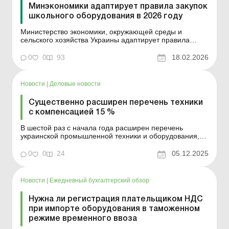
Минэкономики адаптирует правила закупок
школьного оборудования в 2026 году
Министерство экономики, окружающей среды и
сельского хозяйства Украины адаптирует правила
закупки школьного оборудования через Prozorro Market
в связи с обновлением условий предоставления
0
0
93
18.02.2026
субвенции на программу «Новая украинская школа» в
2026 году. Обновленные формы договоров будут
утвер...
Новости
|
Деловые новости
Существенно расширен перечень техники
с компенсацией 15 %
В шестой раз с начала года расширен перечень
украинской промышленной техники и оборудования,
15 % стоимости которых (без НДС) компенсирует
покупателям государство. Больше по теме: Как
0
0
24
05.12.2025
средства государственной поддержки влияют на долю
сельхозтоваропроизводства? Актуализируем учетную
политику сельхо...
Новости
|
Ежедневный бухгалтерский обзор
Нужна ли регистрация плательщиком НДС
при импорте оборудования в таможенном
режиме временного ввоза