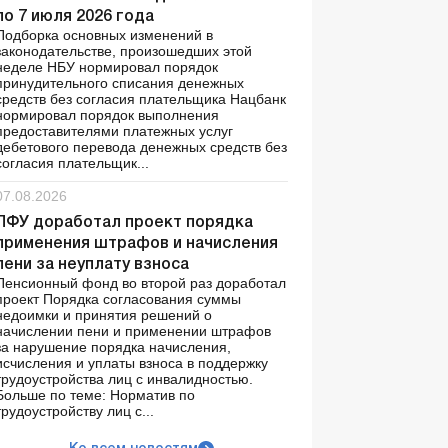
по 7 июля 2026 года
Подборка основных изменений в
законодательстве, произошедших этой
неделе НБУ нормировал порядок
принудительного списания денежных
средств без согласия плательщика Нацбанк
нормировал порядок выполнения
предоставителями платежных услуг
дебетового перевода денежных средств без
согласия плательщик...
07.08.2026
ПФУ доработал проект порядка
применения штрафов и начисления
пени за неуплату взноса
Пенсионный фонд во второй раз доработал
проект Порядка согласования суммы
недоимки и принятия решений о
начислении пени и применении штрафов
за нарушение порядка начисления,
исчисления и уплаты взноса в поддержку
трудоустройства лиц с инвалидностью.
Больше по теме: Норматив по
трудоустройству лиц с...