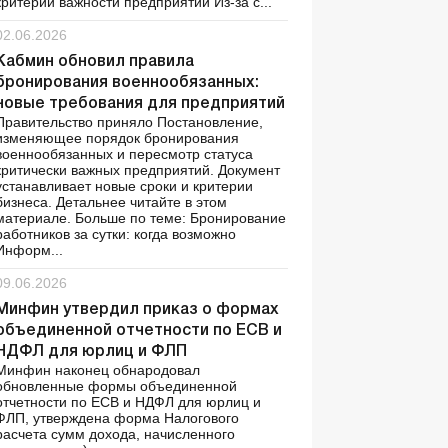
критерии важности предприятий Из-за с...
02.06.2026
Кабмин обновил правила
бронирования военнообязанных:
новые требования для предприятий
Правительство приняло Постановление,
изменяющее порядок бронирования
военнообязанных и пересмотр статуса
критически важных предприятий. Документ
устанавливает новые сроки и критерии
бизнеса. Детальнее читайте в этом
материале. Больше по теме: Бронирование
работников за сутки: когда возможно
Информ...
09.06.2026
Минфин утвердил приказ о формах
объединенной отчетности по ЕСВ и
НДФЛ для юрлиц и ФЛП
Минфин наконец обнародовал
обновленные формы объединенной
отчетности по ЕСВ и НДФЛ для юрлиц и
ФЛП, утверждена форма Налогового
расчета сумм дохода, начисленного