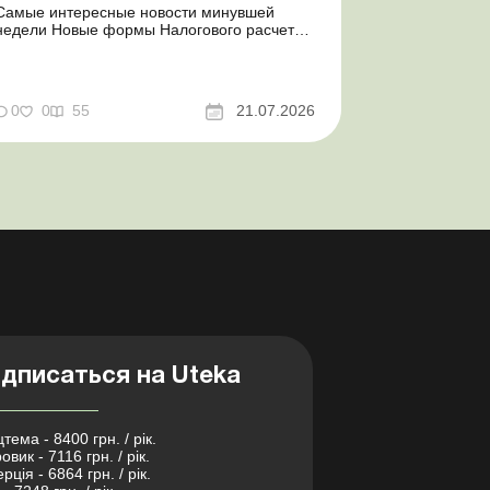
Самые интересные новости минувшей
недели Новые формы Налогового расчета:
когда и за какие периоды отчитываться
Порядок оформления и переоформления
отсрочки от призыва во время мобилизации
совершенствован Кабмин создал
0
0
55
21.07.2026
Координационный центр по организации
бронирования военнообязанных Верховная
Ра...
дписаться на Uteka
тема - 8400 грн. / рік.
овик - 7116 грн. / рік.
рція - 6864 грн. / рік.