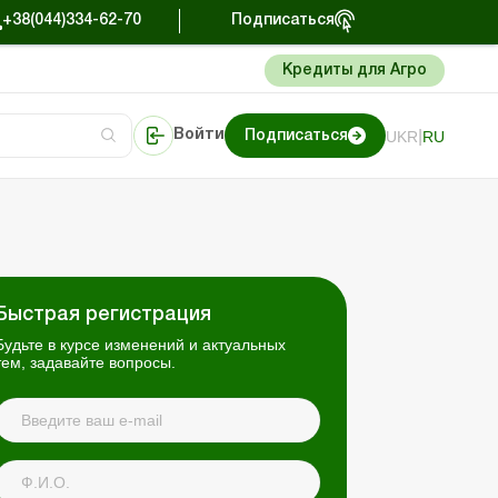
+38(044)334-62-70
Подписаться
Кредиты для Агро
|
UKR
RU
Войти
Подписаться
сто об учете
риниматель
Портал Баланс-Бюджет
Быстрая регистрация
Будьте в курсе изменений и актуальных
тем, задавайте вопросы.