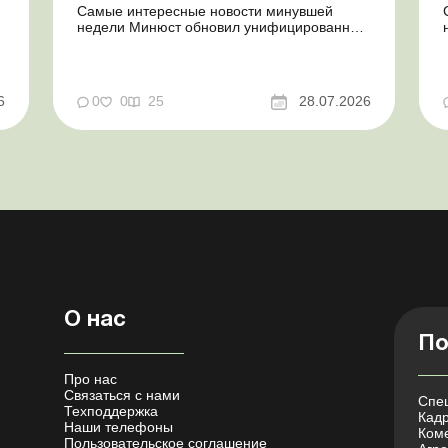
Самые интересные новости минувшей
недели Минюст обновил унифицированные
формы типовых документов для юрлиц
Минэкономики отозвало новость о создании
координационного центра по организации
бронирования У работника выявлен статус
у
6
0
0
25
28.07.2026
«в розыске»: что нужно знать
работодателям Закон о ВПЛ: ка...
О нас
По
Про нас
Связаться с нами
Спец
Техподдержка
Кадр
Наши телефоны
Коме
Пользовательское соглашение