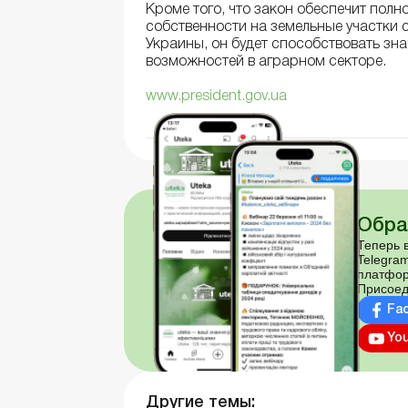
Кроме того, что закон обеспечит пол
собственности на земельные участки 
Украины, он будет способствовать з
возможностей в аграрном секторе.
www.president.gov.ua
Обра
Теперь в
Telegram
платфор
Присоед
Fa
Yo
Другие темы: