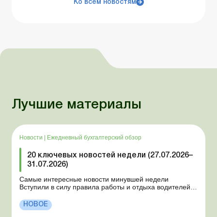
Ко всем новостям
Лучшие материалы
Новости
|
Ежедневный бухгалтерский обзор
20 ключевых новостей недели (27.07.2026–
31.07.2026)
Самые интересные новости минувшей недели
Вступили в силу правила работы и отдыха водителей
Президент подписал законы о мобилизации и военном
положении Для сельхозпредприятий и ФЛП введены
НОВОЕ
новые разовые статистические формы Со 2 августа