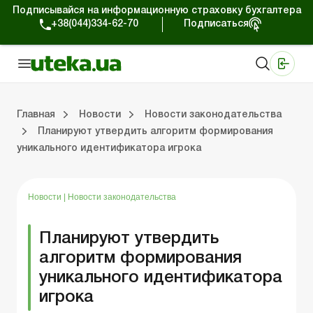
Подписывайся на информационную страховку бухгалтера
+38(044)334-62-70
Подписаться
Медицинские КНП
Online издание «Баланс»
Online издание «Баланс-Агро»
Online библиотека «Баланс»
Портал Баланс-Бюджет
Сервисы Баланс-Бюджет
Мир позитива
Работа с частными предпринимателями
Хозяйственные операции
Юридические консультации
Спецвыпуски для коммерческих предприятий
Блог редакции Uteka-Коммерция
Главная
Новости
Новости законодательства
Планируют утвердить алгоритм формирования
уникального идентификатора игрока
частными предпринимателями
е операции
е консультации
оммерческих предприятий
кции Uteka-Коммерция
Зарплата и кадры
ВЭД и валютные операции
Учет, налоги и отчетность
Схемы бухгалтерских проводок
Электронный кабинет
Школа бухгалтера
Финансовый аудит
Частный пр
Инструкции для работы
Новости
|
Новости законодательства
Планируют утвердить
алгоритм формирования
уникального идентификатора
игрока