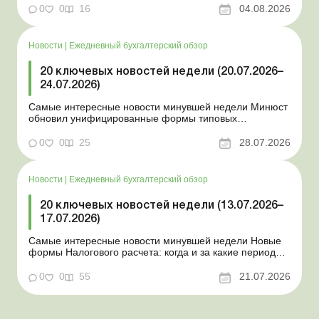
изменяется порядок зачисления отдельных периодов
0
0
16
04.08.2026
работы в стр...
Новости
|
Ежедневный бухгалтерский обзор
20 ключевых новостей недели (20.07.2026–
24.07.2026)
Самые интересные новости минувшей недели Минюст
обновил унифицированные формы типовых
документов для юрлиц Минэкономики отозвало
новость о создании координационного центра по
0
0
25
28.07.2026
организации бронирования У работника выявлен
статус «в розыске»: что нужно знать работодателям
Закон о ВПЛ: ка...
Новости
|
Ежедневный бухгалтерский обзор
20 ключевых новостей недели (13.07.2026–
17.07.2026)
Самые интересные новости минувшей недели Новые
формы Налогового расчета: когда и за какие периоды
отчитываться Порядок оформления и
переоформления отсрочки от призыва во время
0
0
55
21.07.2026
мобилизации усовершенствован Кабмин создал
Координационный центр по организации
бронирования военнообязанных Верховная Ра...