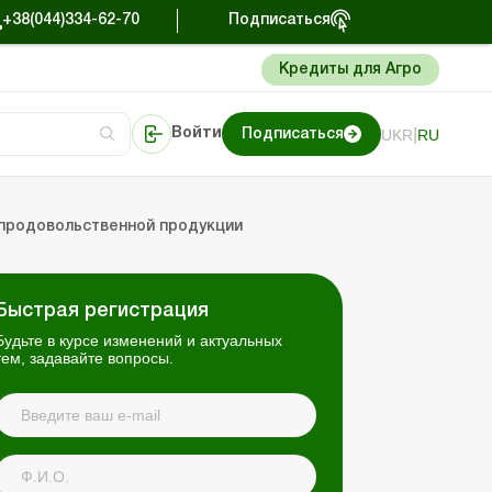
+38(044)334-62-70
Подписаться
Кредиты для Агро
|
UKR
RU
Войти
Подписаться
сто об учете
риниматель
Портал Баланс-Бюджет
епродовольственной продукции
Быстрая регистрация
Будьте в курсе изменений и актуальных
тем, задавайте вопросы.