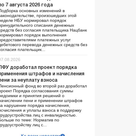
по 7 августа 2026 года
Подборка основных изменений в
законодательстве, произошедших этой
неделе НБУ нормировал порядок
принудительного списания денежных
средств без согласия плательщика Нацбанк
нормировал порядок выполнения
предоставителями платежных услуг
дебетового перевода денежных средств без
согласия плательщик...
07.08.2026
ПФУ доработал проект порядка
применения штрафов и начисления
пени за неуплату взноса
Пенсионный фонд во второй раз доработал
проект Порядка согласования суммы
недоимки и принятия решений о
начислении пени и применении штрафов
за нарушение порядка начисления,
исчисления и уплаты взноса в поддержку
трудоустройства лиц с инвалидностью.
Больше по теме: Норматив по
трудоустройству лиц с...