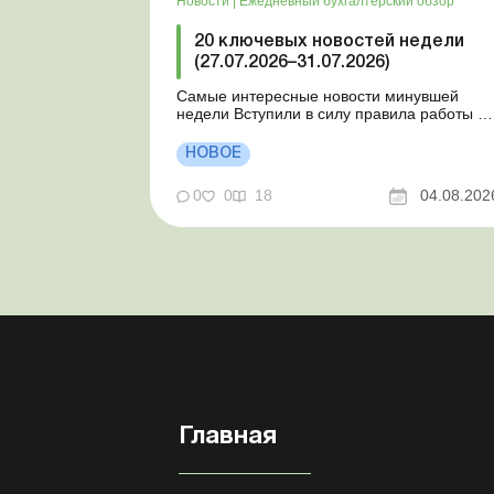
Новости
|
Ежедневный бухгалтерский обзор
20 ключевых новостей недели
(27.07.2026–31.07.2026)
Самые интересные новости минувшей
недели Вступили в силу правила работы и
отдыха водителей Президент подписал
законы о мобилизации и военном
НОВОЕ
положении Для сельхозпредприятий и ФЛП
введены новые разовые статистические
0
0
18
04.08.202
формы Со 2 августа изменяется порядок
зачисления отдельных периодов работы в
стр...
Главная