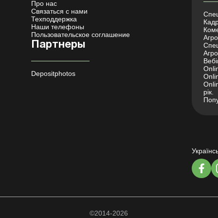
Про нас
Связаться с нами
Спец
Техподдержка
Кадр
Наши телефоны
Коме
Пользовательское соглашение
Агро 
Партнеры
Спец
Агро
Вебі
Onli
Depositphotos
Onli
Onli
рік.
Попу
Українс
©2014-2026