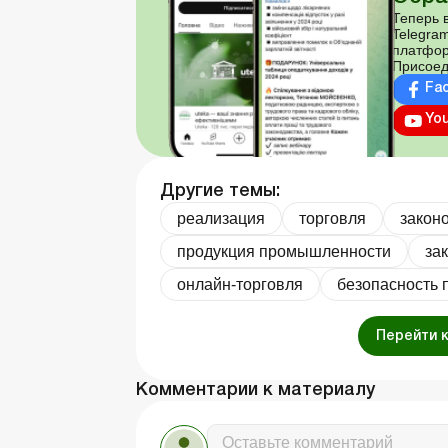
Теперь в
Telegram
платфор
Присоед
Fa
Yo
Другие темы:
реализация
торговля
закон
продукция промышленности
за
онлайн-торговля
безопасность 
Перейти 
Комментарии к материалу