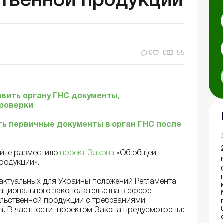
твенной продукции
0
0
55
авить органу ГНС документы,
проверки
ь первичные документы в орган ГНС после
айте разместило
проект Закона
«Об общей
родукции».
актуальных для Украины положений Регламента
национального законодательства в сфере
льственной продукции с требованиями
. В частности, проектом Закона предусмотрены: