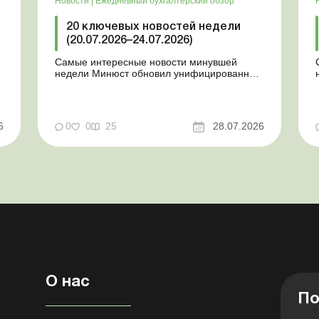
Новости
|
Ежедневный бухгалтерский обзор
20 ключевых новостей недели
(20.07.2026–24.07.2026)
Самые интересные новости минувшей
недели Минюст обновил унифицированные
формы типовых документов для юрлиц
Минэкономики отозвало новость о создании
координационного центра по организации
бронирования У работника выявлен статус
у
6
0
0
25
28.07.2026
«в розыске»: что нужно знать
работодателям Закон о ВПЛ: ка...
О нас
По