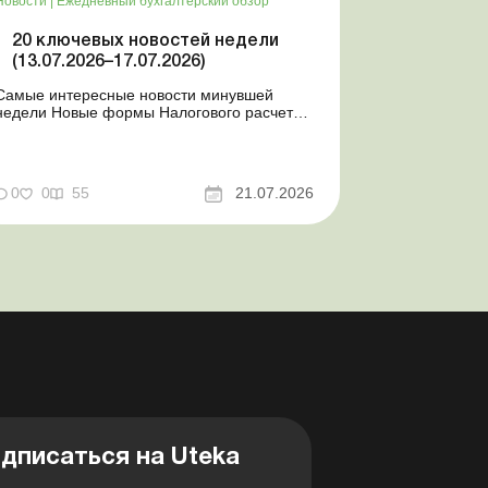
Новости
|
Ежедневный бухгалтерский обзор
20 ключевых новостей недели
(13.07.2026–17.07.2026)
Самые интересные новости минувшей
недели Новые формы Налогового расчета:
когда и за какие периоды отчитываться
Порядок оформления и переоформления
отсрочки от призыва во время мобилизации
совершенствован Кабмин создал
0
0
55
21.07.2026
Координационный центр по организации
бронирования военнообязанных Верховная
Ра...
дписаться на Uteka