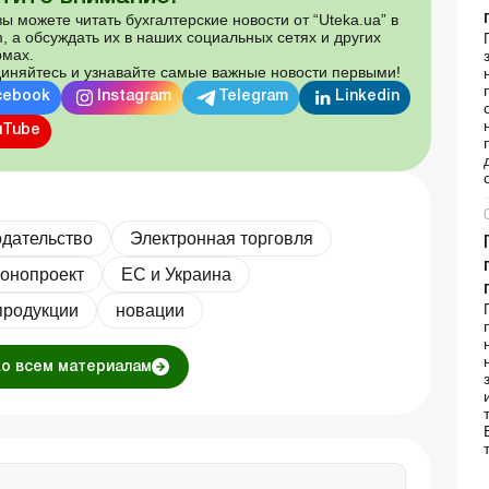
ы можете читать бухгалтерские новости от “Uteka.ua” в
, а обсуждать их в наших социальных сетях и других
мах.
иняйтесь и узнавайте самые важные новости первыми!
cebook
Instagram
Telegram
Linkedin
uTube
одательство
Электронная торговля
конопроект
ЕС и Украина
продукции
новации
ко всем материалам