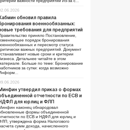
критерии важности предприятий Из-за с...
02.06.2026
Кабмин обновил правила
бронирования военнообязанных:
новые требования для предприятий
Правительство приняло Постановление,
изменяющее порядок бронирования
военнообязанных и пересмотр статуса
критически важных предприятий. Документ
устанавливает новые сроки и критерии
бизнеса. Детальнее читайте в этом
материале. Больше по теме: Бронирование
работников за сутки: когда возможно
Информ...
09.06.2026
Минфин утвердил приказ о формах
объединенной отчетности по ЕСВ и
НДФЛ для юрлиц и ФЛП
Минфин наконец обнародовал
обновленные формы объединенной
отчетности по ЕСВ и НДФЛ для юрлиц и
ФЛП, утверждена форма Налогового
расчета сумм дохода, начисленного