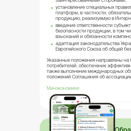
заинтересованными сторонами;
установление специальных правил
платформ, в частности, обязатель
продукцию, реализуемую в Интерн
введение ответственности субъек
безопасности продукции, в том ч
взысканий и обязанности компен
адаптация законодательства Укра
Европейского Союза об общей бе
Указанные положения направлены на 
потребителей, обеспечение эффективн
также выполнение международных обя
положений Соглашения об ассоциации
Минэкономики
Обра