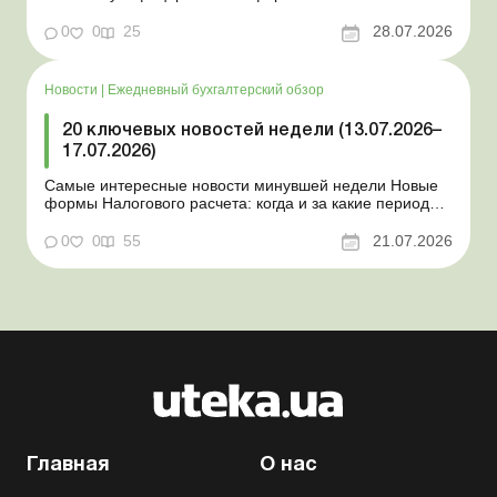
документов для юрлиц Минэкономики отозвало
новость о создании координационного центра по
0
0
25
28.07.2026
организации бронирования У работника выявлен
статус «в розыске»: что нужно знать работодателям
Закон о ВПЛ: ка...
Новости
|
Ежедневный бухгалтерский обзор
20 ключевых новостей недели (13.07.2026–
17.07.2026)
Самые интересные новости минувшей недели Новые
формы Налогового расчета: когда и за какие периоды
отчитываться Порядок оформления и
переоформления отсрочки от призыва во время
0
0
55
21.07.2026
мобилизации усовершенствован Кабмин создал
Координационный центр по организации
бронирования военнообязанных Верховная Ра...
Главная
О нас