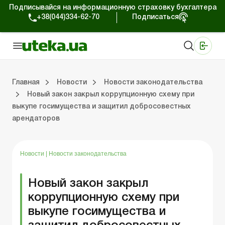
Подписывайся на информационную страховку бухгалтера
+38(044)334-62-70
Подписаться
Медицинские КНП
Online издание «Баланс»
Online издание «Баланс-Агро»
Online библиотека «Баланс»
Портал Баланс-Бюджет
Сервисы Баланс-Бюджет
Мир позитива
Работа с частными предпринимателями
Хозяйственные операции
Юридические консультации
Спецвыпуски для коммерческих предприятий
Блог редакции Uteka-Коммерция
Главная
Новости
Новости законодательства
Новый закон закрыл коррупционную схему при
выкупе госимущества и защитил добросовестных
частными предпринимателями
е операции
е консультации
оммерческих предприятий
кции Uteka-Коммерция
Зарплата и кадры
ВЭД и валютные операции
Учет, налоги и отчетность
Схемы бухгалтерских проводок
Электронный кабинет
Школа бухгалтера
Финансовый аудит
Частный пр
Инструкции для работы
арендаторов
Новости
|
Новости законодательства
Новый закон закрыл
коррупционную схему при
выкупе госимущества и