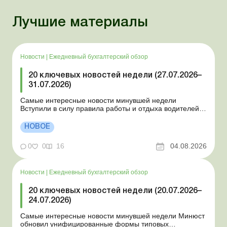
Лучшие материалы
Новости
|
Ежедневный бухгалтерский обзор
20 ключевых новостей недели (27.07.2026–
31.07.2026)
Самые интересные новости минувшей недели
Вступили в силу правила работы и отдыха водителей
Президент подписал законы о мобилизации и военном
положении Для сельхозпредприятий и ФЛП введены
НОВОЕ
новые разовые статистические формы Со 2 августа
изменяется порядок зачисления отдельных периодов
0
0
16
04.08.2026
работы в стр...
Новости
|
Ежедневный бухгалтерский обзор
20 ключевых новостей недели (20.07.2026–
24.07.2026)
Самые интересные новости минувшей недели Минюст
обновил унифицированные формы типовых