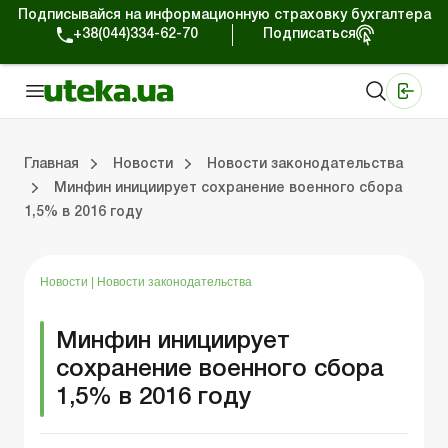
Подписывайся на информационную страховку бухгалтера
+38(044)334-62-70
Подписаться
Медицинские КНП
Online издание «Баланс»
Online издание «Баланс-Агро»
Online библиотека «Баланс»
Портал Баланс-Бюджет
Сервисы Баланс-Бюджет
Мир позитива
Работа с частными предпринимателями
Хозяйственные операции
Юридические консультации
Спецвыпуски для коммерческих предприятий
Блог редакции Uteka-Коммерция
Главная
Новости
Новости законодательства
Минфин инициирует сохранение военного сбора
1,5% в 2016 году
частными предпринимателями
е операции
е консультации
оммерческих предприятий
кции Uteka-Коммерция
Зарплата и кадры
ВЭД и валютные операции
Учет, налоги и отчетность
Схемы бухгалтерских проводок
Электронный кабинет
Школа бухгалтера
Финансовый аудит
Частный пр
Инструкции для работы
Новости
|
Новости законодательства
Минфин инициирует
сохранение военного сбора
1,5% в 2016 году