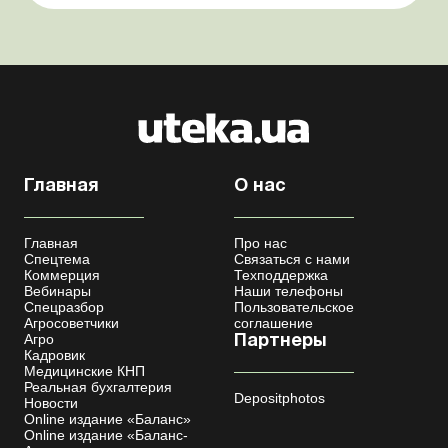
Координационный центр по организации
бронирования военнообязанных Верховная Ра...
Главная
О нас
Главная
Про нас
Спецтема
Связаться с нами
Коммерция
Техподдержка
Вебинары
Наши телефоны
Спецразбор
Пользовательское
Агросоветчики
соглашение
Агро
Партнеры
Кадровик
Медицинские КНП
Реальная бухгалтерия
Depositphotos
Новости
Online издание «Баланс»
Online издание «Баланс-