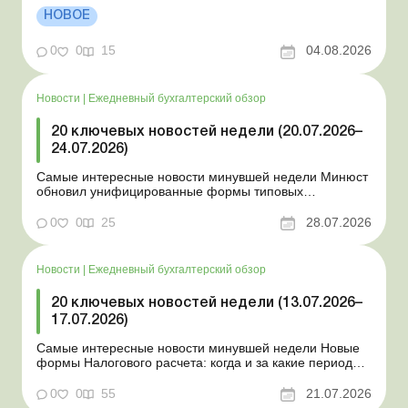
положении Для сельхозпредприятий и ФЛП введены
НОВОЕ
новые разовые статистические формы Со 2 августа
изменяется порядок зачисления отдельных периодов
0
0
15
04.08.2026
работы в стр...
Новости
|
Ежедневный бухгалтерский обзор
20 ключевых новостей недели (20.07.2026–
24.07.2026)
Самые интересные новости минувшей недели Минюст
обновил унифицированные формы типовых
документов для юрлиц Минэкономики отозвало
новость о создании координационного центра по
0
0
25
28.07.2026
организации бронирования У работника выявлен
статус «в розыске»: что нужно знать работодателям
Закон о ВПЛ: ка...
Новости
|
Ежедневный бухгалтерский обзор
20 ключевых новостей недели (13.07.2026–
17.07.2026)
Самые интересные новости минувшей недели Новые
формы Налогового расчета: когда и за какие периоды
отчитываться Порядок оформления и
переоформления отсрочки от призыва во время
0
0
55
21.07.2026
мобилизации усовершенствован Кабмин создал